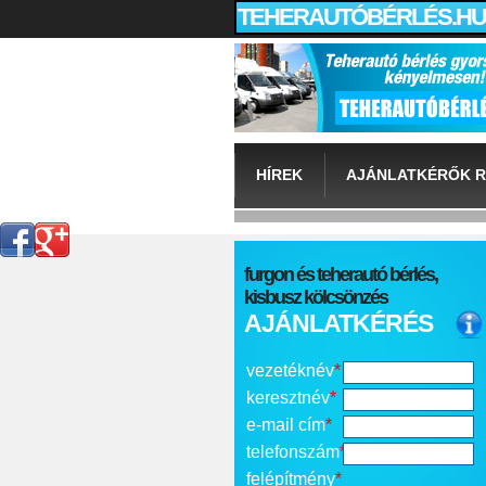
TEHERAUTÓBÉRLÉS.HU
HÍREK
AJÁNLATKÉRŐK R
furgon és teherautó bérlés,
kisbusz kölcsönzés
AJÁNLATKÉRÉS
vezetéknév
*
keresztnév
*
e-mail cím
*
telefonszám
*
felépítmény
*