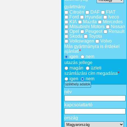
gyártmány
Citroën
DAF
FIAT
Ford
Hyundai
Iveco
KIA
Mazda
Mercedes
Mitsubishi Motors
Nissan
Opel
Peugeot
Renault
Skoda
Toyota
Volkswagen
Volvo
Más gyártmányra is érdekel
ajánlat!
*
igen
nem
utazás jellege
magán
üzleti
számlázási cím megadása
*
igen
nem
székhely adatok
név
kapcsolattartó
ország