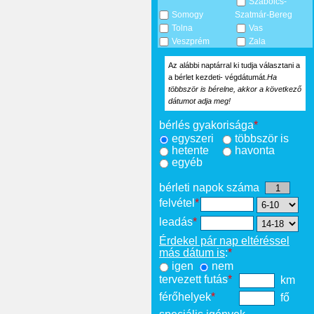
Szabolcs-
Somogy
Szatmár-Bereg
Tolna
Vas
Veszprém
Zala
Az alábbi naptárral ki tudja választani a
a bérlet kezdeti- végdátumát.
Ha
többször is bérelne, akkor a következő
dátumot adja meg!
bérlés gyakorisága
*
egyszeri
többször is
hetente
havonta
egyéb
bérleti napok száma
felvétel
*
leadás
*
Érdekel pár nap eltéréssel
más dátum is
:
*
igen
nem
tervezett futás
*
km
férőhelyek
*
fő