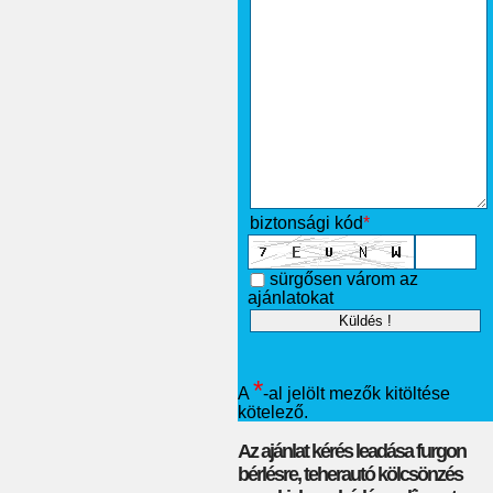
biztonsági kód
*
sürgősen várom az
ajánlatokat
*
A
-al jelölt mezők kitöltése
kötelező.
Az ajánlat kérés leadása furgon
bérlésre, teherautó kölcsönzés