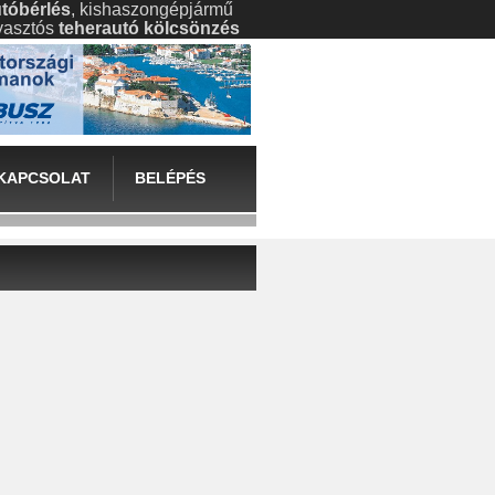
tóbérlés
, kishaszongépjármű
gyasztós
teherautó kölcsönzés
KAPCSOLAT
BELÉPÉS