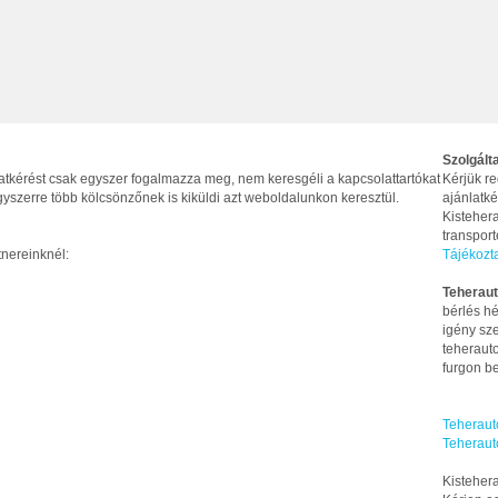
Szolgált
latkérést csak egyszer fogalmazza meg, nem keresgéli a kapcsolattartókat
Kérjük re
yszerre több kölcsönzőnek is kiküldi azt weboldalunkon keresztül.
ajánlatké
Kistehera
transpor
tnereinknél:
Tájékozt
Teheraut
bérlés hé
igény sze
teherauto
furgon be
Teheraut
Teheraut
Kistehera