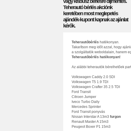
vagy kisbusz bérlésre díjmentes.
Teherautó bérlés akciónk
keretében most meglepetés
ajándék-kupont kapnak az ajánlat
kérők.
Teherautóbérlés
hatékonyan.
Takarítson meg időt azzal, hogy aján
a szolgáltatók weboldalain, hanem eg
Teherautóbérlés hatékonyan!
Az alábbi teherautók bérelhetőek par
Volkswagen Caddy 2.0 SDI
Volkswagen T5 1.9 TDI
Volkswagen Crafter 35 2.5 TDI
Ford Transit
Citroen Jumper
Iveco Turbo Daily
Mercedes Sprinter
Ford Transit ponyvás
Nissan Interstar A 13m3
furgon
Renault Master A 15m3
Peugeot Boxer P1 15m3