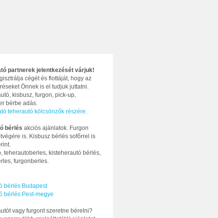
ató partnerek jelentkezését várjuk!
gisztrálja cégét és flottáját, hogy az
réseket Önnek is el tudjuk juttatni.
utó, kisbusz, furgon, pick-up,
ter bérbe adás.
ató teherautó kölcsönzők részére
.
ó bérlés
akciós ajánlatok. Furgon
tvégére is. Kisbusz bérlés sofőrrel is
rint.
, teherautoberles, kisteherautó bérlés,
rles, furgonberles.
ó bérlés Budapest
ó bérlés Pest-megye
utót vagy furgont szeretne bérelni?