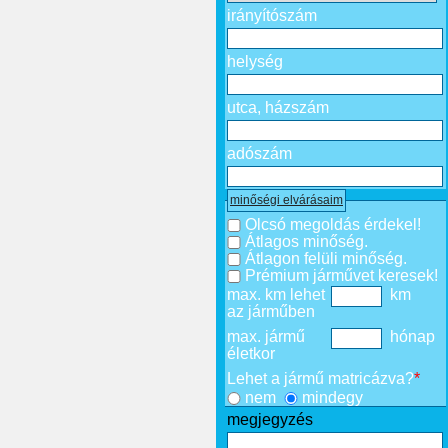
irányítószám
helység
utca, házszám
adószám
minőségi elvárásaim
Olcsó megoldás érdekel!
Átlagos minőség.
Átlagon felüli minőség.
Prémium járművet keresek!
max. km lehet
km
az járműben
max. jármű
hónap
életkor
Lehet a jármű matricázva?
*
nem
mindegy
megjegyzés