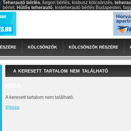
Teherautó bérlés
, furgon bérlés, kisbusz kölcsönzés,
teherau
bérlet.
Hűtős teherautó
, kisteherautó bérlés Budapesten, fa
ÉSZÉRE
KÖLCSÖNZŐK
KÖLCSÖNZŐK RÉSZÉRE
A KERESETT TARTALOM NEM TALÁLHATÓ
HIBA
A keresett tartalom nem található.
Vissza