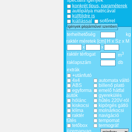
speciális igények
konkrét típus, paraméterek
autópálya matricával
külföldre is
kiállással
sofőrrel
igények gépjárművel szemben
terhelhetőség
kg
raktér méretek [cm] H x Sz x M
x
x
3
raktér térfogat
m
raklapszám
db
extrák
+utánfutó
4x4
automata váltó
ABS
billenő plató
egyforma
emelő hátfal
autók
gyerekülés
hólánc
hűtés 220V-ról
kiskocsi
kipörgés gátló
klíma
molnárkocsi
raktér
navigáció
fűtés
tempomat
tetőbox
termográf
üzemanyag