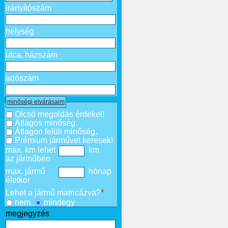
irányítószám
helység
utca, házszám
adószám
minőségi elvárásaim
Olcsó megoldás érdekel!
Átlagos minőség.
Átlagon felüli minőség.
Prémium járművet keresek!
max. km lehet
km
az járműben
max. jármű
hónap
életkor
Lehet a jármű matricázva?
*
nem
mindegy
megjegyzés