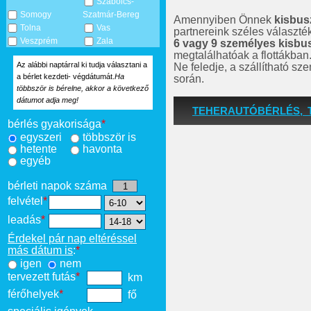
Szabolcs-
Somogy
Szatmár-Bereg
Amennyiben Önnek
kisbus
Tolna
Vas
partnereink széles választé
Veszprém
Zala
6 vagy 9 személyes kisbu
megtalálhatóak a flottákban
Az alábbi naptárral ki tudja választani a
Ne feledje, a szállítható s
a bérlet kezdeti- végdátumát.
Ha
során.
többször is bérelne, akkor a következő
dátumot adja meg!
TEHERAUTÓBÉRLÉS, 
bérlés gyakorisága
*
egyszeri
többször is
hetente
havonta
egyéb
bérleti napok száma
felvétel
*
leadás
*
Érdekel pár nap eltéréssel
más dátum is
:
*
igen
nem
tervezett futás
*
km
férőhelyek
*
fő