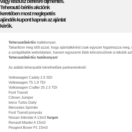
vagy kisbusz bérlésre díjmentes.
Teherautó bérlés akciónk
keretében most meglepetés
ajándék-kupont kapnak az ajánlat
kérők.
Teherautóbérlés
hatékonyan.
Takarítson meg időt azzal, hogy ajánlatkérést csak egyszer fogalmazza meg, 
a szolgáltatók weboldalain, hanem egyszerre több kölcsönzőnek is kiküldi az
Teherautóbérlés hatékonyan!
Az alábbi teherautók bérelhetőek partnereinknél:
Volkswagen Caddy 2.0 SDI
Volkswagen T5 1.9 TDI
Volkswagen Crafter 35 2.5 TDI
Ford Transit
Citroen Jumper
Iveco Turbo Daily
Mercedes Sprinter
Ford Transit ponyvás
Nissan Interstar A 13m3
furgon
Renault Master A 15m3
Peugeot Boxer P1 15m3