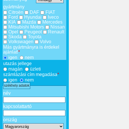
gyártmány
Citroën
DAF
FIAT
Ford
Hyundai
Iveco
KIA
Mazda
Mercedes
Mitsubishi Motors
Nissan
Opel
Peugeot
Renault
Skoda
Toyota
Volkswagen
Volvo
Más gyártmányra is érdekel
ajánlat!
*
igen
nem
utazás jellege
magán
üzleti
számlázási cím megadása
*
igen
nem
székhely adatok
név
kapcsolattartó
ország