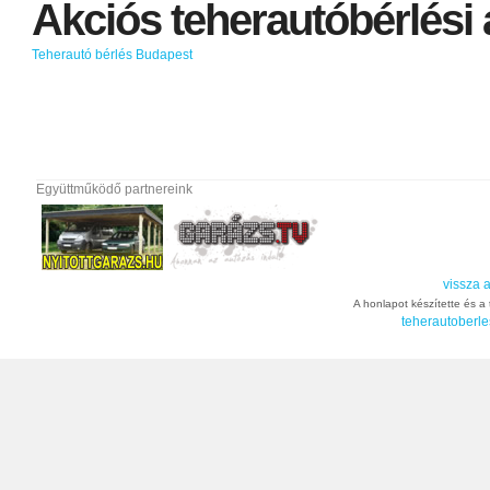
Akciós
teherautóbérlési
Teherautó bérlés Budapest
Együttműködő partnereink
vissza a
A honlapot készítette és a t
teherautoberle