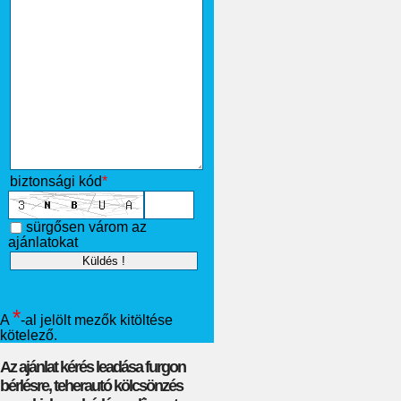
biztonsági kód
*
sürgősen várom az
ajánlatokat
*
A
-al jelölt mezők kitöltése
kötelező.
Az ajánlat kérés leadása furgon
bérlésre, teherautó kölcsönzés