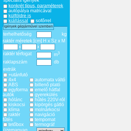
speciális igények
konkrét típus, paraméterek
autópálya matricával
külföldre is
kiállással
sofőrrel
igények gépjárművel szemben
terhelhetőség
kg
raktér méretek [cm] H x Sz x M
x
x
3
raktér térfogat
m
raklapszám
db
extrák
+utánfutó
4x4
automata váltó
ABS
billenő plató
egyforma
emelő hátfal
autók
gyerekülés
hólánc
hűtés 220V-ról
kiskocsi
kipörgés gátló
klíma
molnárkocsi
raktér
navigáció
fűtés
tempomat
tetőbox
termográf
üzemanyag