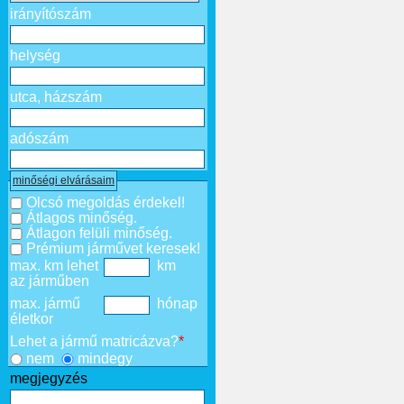
irányítószám
helység
utca, házszám
adószám
minőségi elvárásaim
Olcsó megoldás érdekel!
Átlagos minőség.
Átlagon felüli minőség.
Prémium járművet keresek!
max. km lehet
km
az járműben
max. jármű
hónap
életkor
Lehet a jármű matricázva?
*
nem
mindegy
megjegyzés