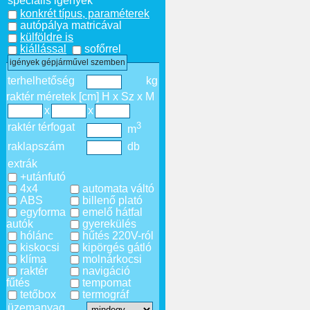
speciális igények
konkrét típus, paraméterek
autópálya matricával
külföldre is
kiállással
sofőrrel
igények gépjárművel szemben
terhelhetőség
kg
raktér méretek [cm] H x Sz x M
x
x
3
raktér térfogat
m
raklapszám
db
extrák
+utánfutó
4x4
automata váltó
ABS
billenő plató
egyforma
emelő hátfal
autók
gyerekülés
hólánc
hűtés 220V-ról
kiskocsi
kipörgés gátló
klíma
molnárkocsi
raktér
navigáció
fűtés
tempomat
tetőbox
termográf
üzemanyag