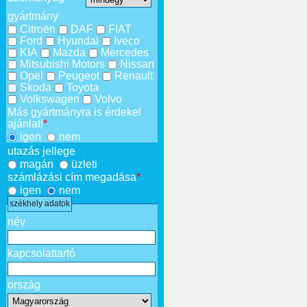
gyártmány
Citroën
DAF
FIAT
Ford
Hyundai
Iveco
KIA
Mazda
Mercedes
Mitsubishi Motors
Nissan
Opel
Peugeot
Renault
Skoda
Toyota
Volkswagen
Volvo
Más gyártmányra is érdekel
ajánlat!
*
igen
nem
utazás jellege
magán
üzleti
számlázási cím megadása
*
igen
nem
székhely adatok
név
kapcsolattartó
ország