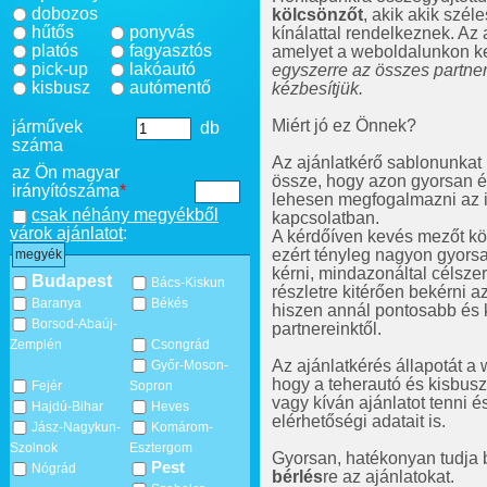
dobozos
kölcsönzőt
, akik akik szél
hűtős
ponyvás
kínálattal rendelkeznek. Az 
platós
fagyasztós
amelyet a weboldalunkon ker
pick-up
lakóautó
egyszerre az összes partne
kisbusz
autómentő
kézbesítjük.
Miért jó ez Önnek?
járművek
db
száma
Az ajánlatkérő sablonunkat ú
az Ön magyar
össze, hogy azon gyorsan 
irányítószáma
*
lehesen megfogalmazni az ig
csak néhány megyékből
kapcsolatban.
várok ajánlatot
:
A kérdőíven kevés mezőt köte
ezért tényleg nagyon gyorsa
megyék
kérni, mindazonáltal célsze
Budapest
Bács-Kiskun
részletre kitérően bekérni a
Baranya
Békés
hiszen annál pontosabb és 
Borsod-Abaúj-
partnereinktől.
Zemplén
Csongrád
Az ajánlatkérés állapotát a
Győr-Moson-
hogy a teherautó és kisbusz
Fejér
Sopron
vagy kíván ajánlatot tenni é
Hajdú-Bihar
Heves
elérhetőségi adatait is.
Jász-Nagykun-
Komárom-
Szolnok
Esztergom
Gyorsan, hatékonyan tudja 
Pest
Nógrád
bérlés
re az ajánlatokat.