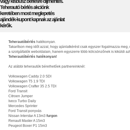
vagy kisbusz bérlésre díjmentes.
Teherautó bérlés akciónk
keretében most meglepetés
ajándék-kupont kapnak az ajánlat
kérők.
Teherautóbérlés
hatékonyan.
Takarítson meg időt azzal, hogy ajánlatkérést csak egyszer fogalmazza meg, 
a szolgáltatók weboldalain, hanem egyszerre több kölcsönzőnek is kiküldi az
Teherautóbérlés hatékonyan!
Az alábbi teherautók bérelhetőek partnereinknél:
Volkswagen Caddy 2.0 SDI
Volkswagen T5 1.9 TDI
Volkswagen Crafter 35 2.5 TDI
Ford Transit
Citroen Jumper
Iveco Turbo Daily
Mercedes Sprinter
Ford Transit ponyvás
Nissan Interstar A 13m3
furgon
Renault Master A 15m3
Peugeot Boxer P1 15m3