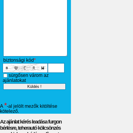
biztonsági kód
*
sürgősen várom az
ajánlatokat
*
A
-al jelölt mezők kitöltése
kötelező.
Az ajánlat kérés leadása furgon
bérlésre, teherautó kölcsönzés