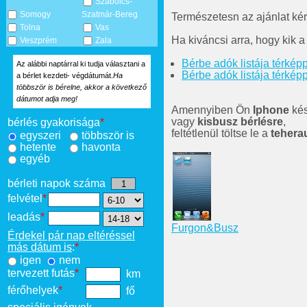
Szabolcs-
Somogy
Szatmár-Bereg
Természetesn az ajánlat kér
Tolna
Vas
Ha kiváncsi arra, hogy kik 
Veszprém
Zala
Bérbe adók listája térké
Az alábbi naptárral ki tudja választani a
Bérbe adók listája térkép
a bérlet kezdeti- végdátumát.
Ha
többször is bérelne, akkor a következő
dátumot adja meg!
Amennyiben Ön
Iphone
kés
vagy
kisbusz bérlésre
,
bérlés gyakorisága
*
feltétlenül töltse le a
tehera
egyszeri
többször is
hetente
havonta
egyéb
bérleti napok száma
felvétel
*
leadás
*
Furgon&Busz
Érdekel pár nap eltéréssel
más dátum is
:
*
igen
nem
tervezett futás
*
km
férőhelyek
*
fő