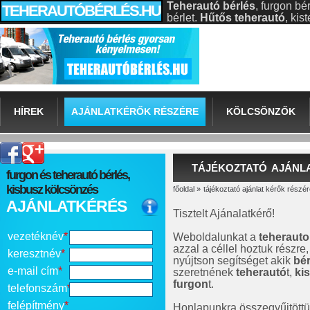
Teherautó bérlés
, furgon bé
TEHERAUTÓBÉRLÉS.HU
bérlet.
Hűtős teherautó
, ki
HÍREK
AJÁNLATKÉRŐK RÉSZÉRE
KÖLCSÖNZŐK
TÁJÉKOZTATÓ AJÁNL
furgon és teherautó bérlés,
kisbusz kölcsönzés
főoldal
»
tájékoztató ajánlat kérők részé
AJÁNLATKÉRÉS
Tisztelt Ajánalatkérő!
vezetéknév
*
Weboldalunkat a
teherauto
azzal a céllel hoztuk részr
keresztnév
*
nyújtson segítséget akik
bér
e-mail cím
*
szeretnének
teherautó
t,
ki
furgon
t.
telefonszám
*
felépítmény
*
Honlapunkra összegyűjtöttü