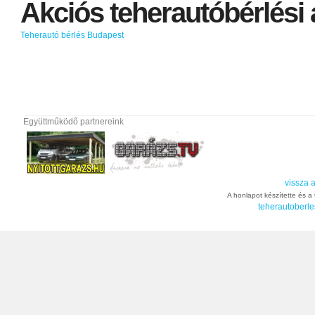
Akciós
teherautóbérlési
Teherautó bérlés Budapest
Együttműködő partnereink
vissza a
A honlapot készítette és a t
teherautoberle