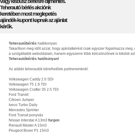
vagy kisbusz bérlésre díjmentes.
Teherautó bérlés akciónk
keretében most meglepetés
ajándék-kupont kapnak az ajánlat
kérők.
Teherautóbérlés
hatékonyan.
Takarítson meg időt azzal, hogy ajánlatkérést csak egyszer fogalmazza meg, 
a szolgáltatók weboldalain, hanem egyszerre több kölcsönzőnek is kiküldi az
Teherautóbérlés hatékonyan!
Az alábbi teherautók bérelhetőek partnereinknél:
Volkswagen Caddy 2.0 SDI
Volkswagen T5 1.9 TDI
Volkswagen Crafter 35 2.5 TDI
Ford Transit
Citroen Jumper
Iveco Turbo Daily
Mercedes Sprinter
Ford Transit ponyvás
Nissan Interstar A 13m3
furgon
Renault Master A 15m3
Peugeot Boxer P1 15m3