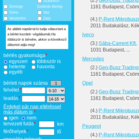
(2.)
Geo-Busz Trading
Szabolcs-
1161 Budapest, Csömö
Somogy
Szatmár-Bereg
Tolna
Vas
Veszprém
Zala
(4.)
P-Rent Mikrobusz
2011 Budakalász, Kék
Az alábbi naptárral ki tudja választani a
Iveco
a bérlet kezdeti- végdátumát.
Ha
többször is bérelne, akkor a következő
(3.)
Sába-Carrent Kft.
dátumot adja meg!
1031 Budapest, ...
bérlés gyakorisága
*
Mercedes
egyszeri
többször is
hetente
havonta
(2.)
Geo-Busz Trading
egyéb
1161 Budapest, Csömö
bérleti napok száma
Opel
felvétel
*
(2.)
Geo-Busz Trading
1161 Budapest, Csömö
leadás
*
Érdekel pár nap eltéréssel
(4.)
P-Rent Mikrobusz
más dátum is
:
*
2011 Budakalász, Kék
igen
nem
tervezett futás
*
km
Peugeot
férőhelyek
*
fő
(4.)
P-Rent Mikrobusz