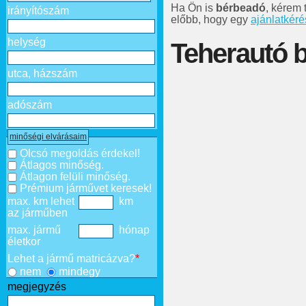
Ha Ön is
bérbeadó
, kérem
irányítószám
előbb, hogy egy
ajánlatkéré
helység
Teherautó b
utca, házszám
adószám
minőségi elvárásaim
Olcsó megoldás érdekel!
Átlagos minőség.
Átlagon felüli minőség.
Prémium járművet keresek!
max. km lehet
km
az járműben
max. jármű
hónap
életkor
Lehet a jármű matricázva?
*
nem
mindegy
megjegyzés