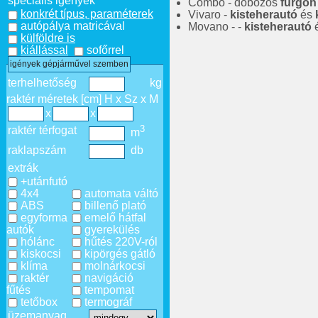
speciális igények
Combo - dobozos
furgon
konkrét típus, paraméterek
Vivaro -
kisteherautó
és
autópálya matricával
Movano - -
kisteherautó
külföldre is
kiállással
sofőrrel
igények gépjárművel szemben
terhelhetőség
kg
raktér méretek [cm] H x Sz x M
x
x
3
raktér térfogat
m
raklapszám
db
extrák
+utánfutó
4x4
automata váltó
ABS
billenő plató
egyforma
emelő hátfal
autók
gyerekülés
hólánc
hűtés 220V-ról
kiskocsi
kipörgés gátló
klíma
molnárkocsi
raktér
navigáció
fűtés
tempomat
tetőbox
termográf
üzemanyag