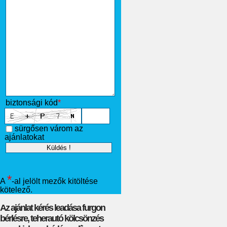
biztonsági kód
*
sürgősen várom az
ajánlatokat
*
A
-al jelölt mezők kitöltése
kötelező.
Az ajánlat kérés leadása furgon
bérlésre, teherautó kölcsönzés