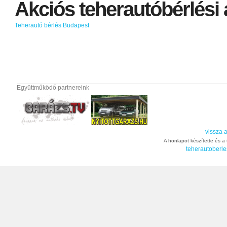
Akciós
teherautóbérlési
Teherautó bérlés Budapest
Együttműködő partnereink
vissza a
A honlapot készítette és a t
teherautoberle