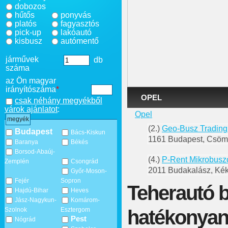
dobozos
hűtős
ponyvás
platós
fagyasztós
pick-up
lakóautó
kisbusz
autómentő
járművek
db
száma
az Ön magyar
irányítószáma
*
OPEL
csak néhány megyékből
várok ajánlatot
:
Opel
megyék
(2.)
Geo-Busz Trading
Budapest
Bács-Kiskun
1161 Budapest, Csömö
Baranya
Békés
Borsod-Abaúj-
(4.)
P-Rent Mikrobusz
Zemplén
Csongrád
2011 Budakalász, Kék
Győr-Moson-
Fejér
Sopron
Teherautó b
Hajdú-Bihar
Heves
Jász-Nagykun-
Komárom-
hatékonyan
Szolnok
Esztergom
Pest
Nógrád