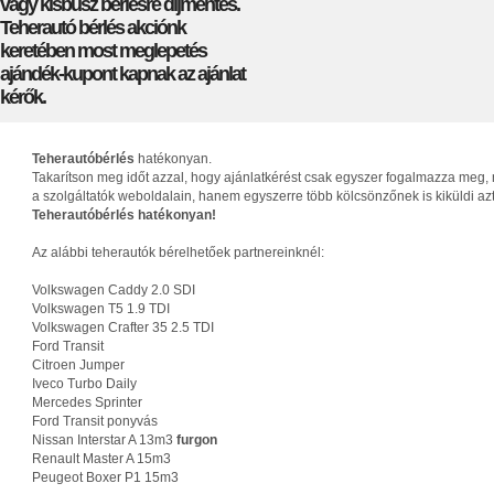
vagy kisbusz bérlésre díjmentes.
Teherautó bérlés akciónk
keretében most meglepetés
ajándék-kupont kapnak az ajánlat
kérők.
Teherautóbérlés
hatékonyan.
Takarítson meg időt azzal, hogy ajánlatkérést csak egyszer fogalmazza meg, 
a szolgáltatók weboldalain, hanem egyszerre több kölcsönzőnek is kiküldi az
Teherautóbérlés hatékonyan!
Az alábbi teherautók bérelhetőek partnereinknél:
Volkswagen Caddy 2.0 SDI
Volkswagen T5 1.9 TDI
Volkswagen Crafter 35 2.5 TDI
Ford Transit
Citroen Jumper
Iveco Turbo Daily
Mercedes Sprinter
Ford Transit ponyvás
Nissan Interstar A 13m3
furgon
Renault Master A 15m3
Peugeot Boxer P1 15m3