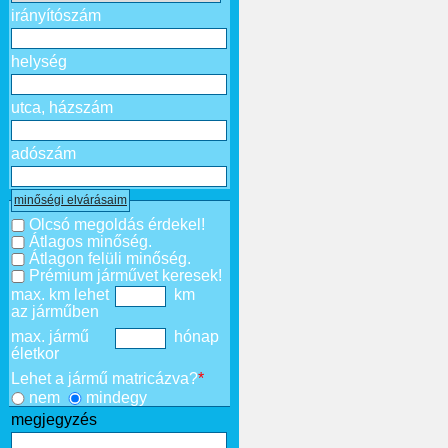
irányítószám
helység
utca, házszám
adószám
minőségi elvárásaim
Olcsó megoldás érdekel!
Átlagos minőség.
Átlagon felüli minőség.
Prémium járművet keresek!
max. km lehet
km
az járműben
max. jármű
hónap
életkor
Lehet a jármű matricázva?
*
nem
mindegy
megjegyzés