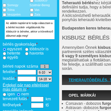
Szabolcs-
Teherautó bérlés
hez kérjü
Somogy
Szatmár-Bereg
definiálni tudja, hogy a bére
Tolna
Vas
rendelkezzen.
Veszprém
Zala
A kölcsönözhető teherautók
ponyhás teherautó kivitelben
Az alábbi naptárral ki tudja választani a
a bérlet kezdeti- végdátumát.
Ha
Budapesten keres tehera
többször is bérelne, akkor a következő
dátumot adja meg!
KISBUSZ BÉRLÉS
bérlés gyakorisága
*
Amennyiben Önnek
kisbus
egyszeri
többször is
partnereink széles választé
hetente
havonta
6 vagy 9 személyes kisbu
egyéb
megtalálhatóak a flottákban
Ne feledje, a szállítható s
bérleti napok száma
során.
felvétel
*
leadás
*
TEHERAUTÓBÉRLÉS, 
Érdekel pár nap eltéréssel
más dátum is
:
*
igen
nem
OPEL MÁRKÁI
tervezett futás
*
km
Corsavan - dobozos
furg
férőhelyek
*
fő
Astravan- dobozos
furgo