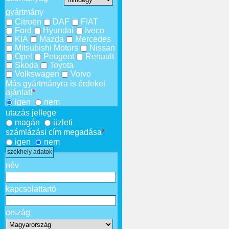
gyártmány
Citroën
DAF
FIAT
Ford
Hyundai
Iveco
KIA
Mazda
Mercedes
Mitsubishi Motors
Nissan
Opel
Peugeot
Renault
Skoda
Toyota
Volkswagen
Volvo
Más gyártmányra is érdekel
ajánlat!
*
igen
nem
utazás jellege
magán
üzleti
számlázási cím megadása
*
igen
nem
székhely adatok
név
kapcsolattartó
ország