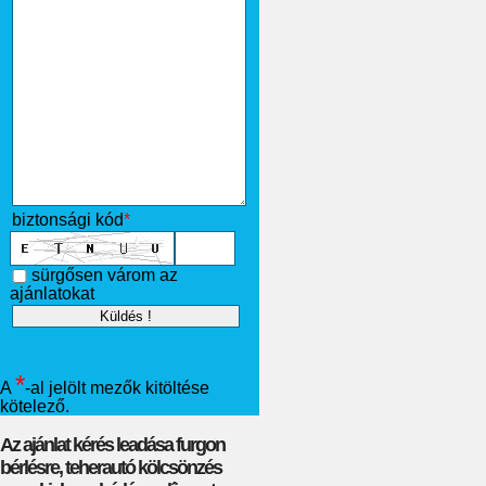
biztonsági kód
*
sürgősen várom az
ajánlatokat
*
A
-al jelölt mezők kitöltése
kötelező.
Az ajánlat kérés leadása furgon
bérlésre, teherautó kölcsönzés