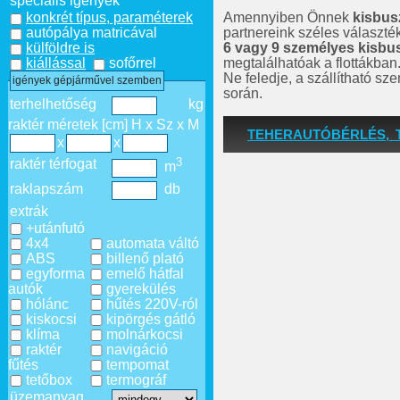
speciális igények
Amennyiben Önnek
kisbus
konkrét típus, paraméterek
partnereink széles választé
autópálya matricával
6 vagy 9 személyes kisbu
külföldre is
megtalálhatóak a flottákban
kiállással
sofőrrel
Ne feledje, a szállítható s
igények gépjárművel szemben
során.
terhelhetőség
kg
raktér méretek [cm] H x Sz x M
TEHERAUTÓBÉRLÉS, 
x
x
3
raktér térfogat
m
raklapszám
db
extrák
+utánfutó
4x4
automata váltó
ABS
billenő plató
egyforma
emelő hátfal
autók
gyerekülés
hólánc
hűtés 220V-ról
kiskocsi
kipörgés gátló
klíma
molnárkocsi
raktér
navigáció
fűtés
tempomat
tetőbox
termográf
üzemanyag