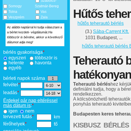
Szabolcs-
Somogy
Szatmár-Bereg
Hűtős teher
Tolna
Vas
Veszprém
Zala
hűtős teherautó bérlés
Az alábbi naptárral ki tudja választani a
(3.)
Sába-Carrent Kft.
a bérlet kezdeti- végdátumát.
Ha
1031 Budapest, ...
többször is bérelne, akkor a következő
dátumot adja meg!
hűtős teherautó bérlés
bérlés gyakorisága
*
Teherautó b
egyszeri
többször is
hetente
havonta
egyéb
hatékonyan
bérleti napok száma
Teherautó bérlés
hez kérjü
felvétel
*
definiálni tudja, hogy a bére
leadás
*
rendelkezzen.
A kölcsönözhető teherautók
Érdekel pár nap eltéréssel
ponyhás teherautó kivitelben
más dátum is
:
*
igen
nem
Budapesten keres tehera
tervezett futás
*
km
KISBUSZ BÉRLÉS
férőhelyek
*
fő