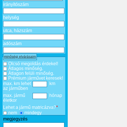
irányítószám
helység
utca, házszám
adószám
minőségi elvárásaim
Olcsó megoldás érdekel!
Átlagos minőség.
Átlagon felüli minőség.
Prémium járművet keresek!
max. km lehet
km
az járműben
max. jármű
hónap
életkor
Lehet a jármű matricázva?
*
nem
mindegy
megjegyzés