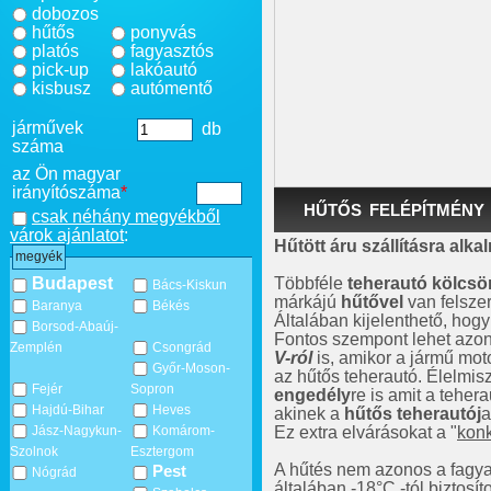
dobozos
hűtős
ponyvás
platós
fagyasztós
pick-up
lakóautó
kisbusz
autómentő
járművek
db
száma
az Ön magyar
irányítószáma
*
HŰTŐS FELÉPÍTMÉNY
csak néhány megyékből
várok ajánlatot
:
Hűtött áru szállításra alka
megyék
Többféle
teherautó kölcs
Budapest
Bács-Kiskun
márkájú
hűtővel
van felszer
Baranya
Békés
Általában kijelenthető, hog
Borsod-Abaúj-
Fontos szempont lehet azo
Zemplén
Csongrád
V-ról
is, amikor a jármű mot
Győr-Moson-
az hűtős teherautó. Élelmis
Fejér
Sopron
engedély
re is amit a teher
Hajdú-Bihar
Heves
akinek a
hűtős teherautój
Ez extra elvárásokat a "
konk
Jász-Nagykun-
Komárom-
Szolnok
Esztergom
A hűtés nem azonos a fagya
Pest
Nógrád
általában -18°C -tól biztosíto