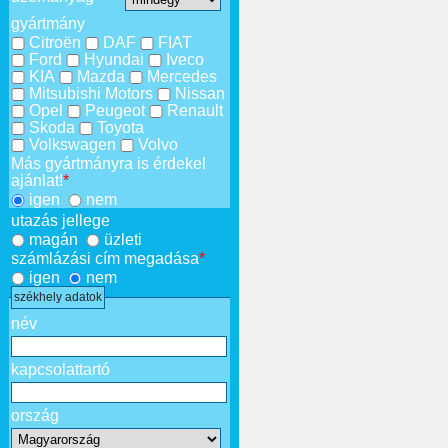
gyártmány
Citroën
DAF
FIAT
Ford
Hyundai
Iveco
KIA
Mazda
Mercedes
Mitsubishi Motors
Nissan
Opel
Peugeot
Renault
Skoda
Toyota
Volkswagen
Volvo
Más gyártmányra is érdekel
ajánlat!
*
igen
nem
utazás jellege
magán
üzleti
számlázási cím megadása
*
igen
nem
székhely adatok
név
kapcsolattartó
ország