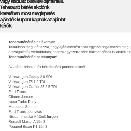
vagy kisbusz bérlésre díjmentes.
Teherautó bérlés akciónk
keretében most meglepetés
ajándék-kupont kapnak az ajánlat
kérők.
Teherautóbérlés
hatékonyan.
Takarítson meg időt azzal, hogy ajánlatkérést csak egyszer fogalmazza meg, 
a szolgáltatók weboldalain, hanem egyszerre több kölcsönzőnek is kiküldi az
Teherautóbérlés hatékonyan!
Az alábbi teherautók bérelhetőek partnereinknél:
Volkswagen Caddy 2.0 SDI
Volkswagen T5 1.9 TDI
Volkswagen Crafter 35 2.5 TDI
Ford Transit
Citroen Jumper
Iveco Turbo Daily
Mercedes Sprinter
Ford Transit ponyvás
Nissan Interstar A 13m3
furgon
Renault Master A 15m3
Peugeot Boxer P1 15m3