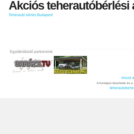
Akciós
teherautóbérlési
Teherautó bérlés Budapest
Együttműködő partnereink
vissza a
A honlapot készítette és a t
teherautoberle