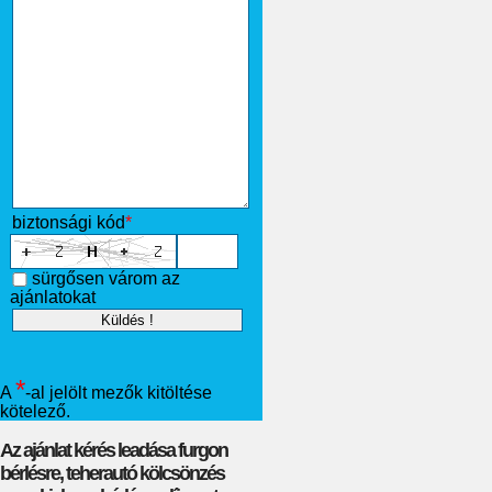
biztonsági kód
*
sürgősen várom az
ajánlatokat
*
A
-al jelölt mezők kitöltése
kötelező.
Az ajánlat kérés leadása furgon
bérlésre, teherautó kölcsönzés