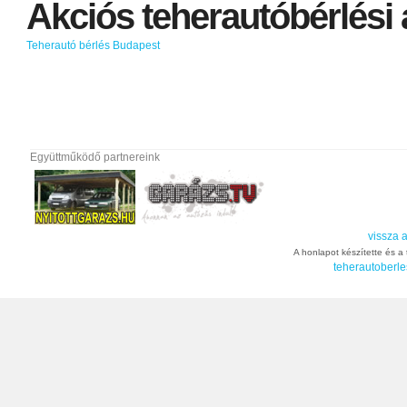
Akciós
teherautóbérlési
Teherautó bérlés Budapest
Együttműködő partnereink
vissza a
A honlapot készítette és a t
teherautoberle