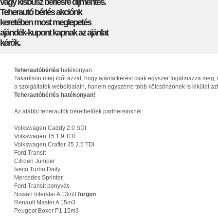
vagy kisbusz bérlésre díjmentes.
Teherautó bérlés akciónk
keretében most meglepetés
ajándék-kupont kapnak az ajánlat
kérők.
Teherautóbérlés
hatékonyan.
Takarítson meg időt azzal, hogy ajánlatkérést csak egyszer fogalmazza meg, 
a szolgáltatók weboldalain, hanem egyszerre több kölcsönzőnek is kiküldi az
Teherautóbérlés hatékonyan!
Az alábbi teherautók bérelhetőek partnereinknél:
Volkswagen Caddy 2.0 SDI
Volkswagen T5 1.9 TDI
Volkswagen Crafter 35 2.5 TDI
Ford Transit
Citroen Jumper
Iveco Turbo Daily
Mercedes Sprinter
Ford Transit ponyvás
Nissan Interstar A 13m3
furgon
Renault Master A 15m3
Peugeot Boxer P1 15m3