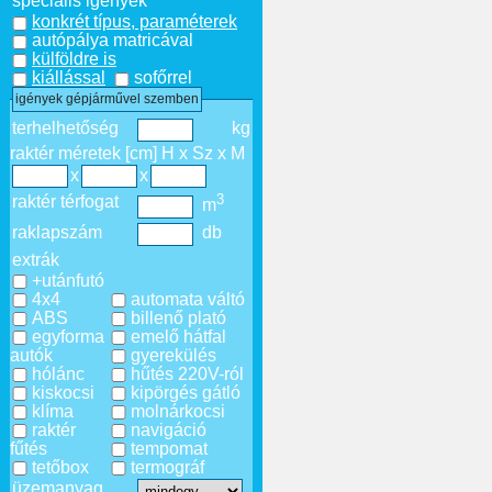
speciális igények
konkrét típus, paraméterek
autópálya matricával
külföldre is
kiállással
sofőrrel
igények gépjárművel szemben
terhelhetőség
kg
raktér méretek [cm] H x Sz x M
x
x
3
raktér térfogat
m
raklapszám
db
extrák
+utánfutó
4x4
automata váltó
ABS
billenő plató
egyforma
emelő hátfal
autók
gyerekülés
hólánc
hűtés 220V-ról
kiskocsi
kipörgés gátló
klíma
molnárkocsi
raktér
navigáció
fűtés
tempomat
tetőbox
termográf
üzemanyag