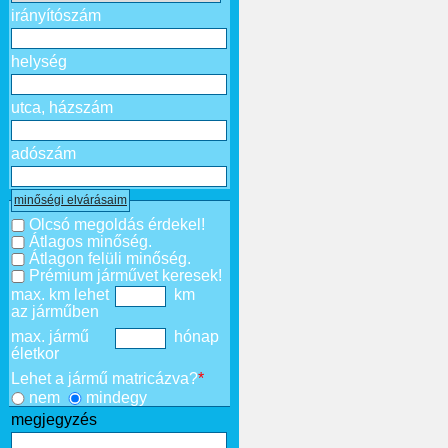
irányítószám
helység
utca, házszám
adószám
minőségi elvárásaim
Olcsó megoldás érdekel!
Átlagos minőség.
Átlagon felüli minőség.
Prémium járművet keresek!
max. km lehet
km
az járműben
max. jármű
hónap
életkor
Lehet a jármű matricázva?
*
nem
mindegy
megjegyzés