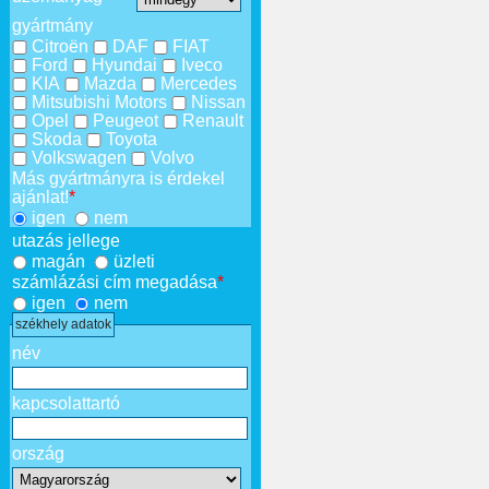
gyártmány
Citroën
DAF
FIAT
Ford
Hyundai
Iveco
KIA
Mazda
Mercedes
Mitsubishi Motors
Nissan
Opel
Peugeot
Renault
Skoda
Toyota
Volkswagen
Volvo
Más gyártmányra is érdekel
ajánlat!
*
igen
nem
utazás jellege
magán
üzleti
számlázási cím megadása
*
igen
nem
székhely adatok
név
kapcsolattartó
ország