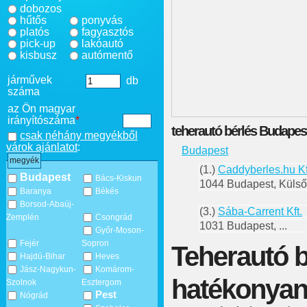
dobozos
hűtős
ponyvás
platós
fagyasztós
pick-up
lakóautó
kisbusz
autómentő
járművek
db
száma
az Ön magyar
irányítószáma
*
teherautó bérlés Budapes
csak néhány megyékből
várok ajánlatot
:
Budapest
megyék
(1.)
Caddyberles.hu Kf
Budapest
Bács-Kiskun
1044 Budapest, Külső 
Baranya
Békés
Borsod-Abaúj-
(3.)
Sába-Carrent Kft.
Zemplén
Csongrád
1031 Budapest, ...
Győr-Moson-
Fejér
Sopron
Teherautó b
Hajdú-Bihar
Heves
Jász-Nagykun-
Komárom-
hatékonyan
Szolnok
Esztergom
Pest
Nógrád