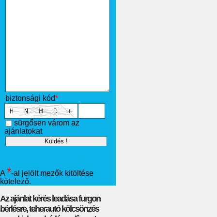
biztonsági kód
*
sürgősen várom az
ajánlatokat
*
A
-al jelölt mezők kitöltése
kötelező.
Az ajánlat kérés leadása furgon
bérlésre, teherautó kölcsönzés