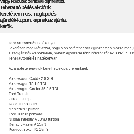
vagy kisbusz bérlésre díjmentes.
Teherautó bérlés akciónk
keretében most meglepetés
ajándék-kupont kapnak az ajánlat
kérők.
Teherautóbérlés
hatékonyan.
Takarítson meg időt azzal, hogy ajánlatkérést csak egyszer fogalmazza meg, 
a szolgáltatók weboldalain, hanem egyszerre több kölcsönzőnek is kiküldi az
Teherautóbérlés hatékonyan!
Az alábbi teherautók bérelhetőek partnereinknél:
Volkswagen Caddy 2.0 SDI
Volkswagen T5 1.9 TDI
Volkswagen Crafter 35 2.5 TDI
Ford Transit
Citroen Jumper
Iveco Turbo Daily
Mercedes Sprinter
Ford Transit ponyvás
Nissan Interstar A 13m3
furgon
Renault Master A 15m3
Peugeot Boxer P1 15m3