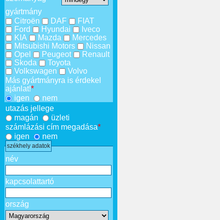
gyártmány
Citroën
DAF
FIAT
Ford
Hyundai
Iveco
KIA
Mazda
Mercedes
Mitsubishi Motors
Nissan
Opel
Peugeot
Renault
Skoda
Toyota
Volkswagen
Volvo
Más gyártmányra is érdekel
ajánlat!
*
igen
nem
utazás jellege
magán
üzleti
számlázási cím megadása
*
igen
nem
székhely adatok
név
kapcsolattartó
ország