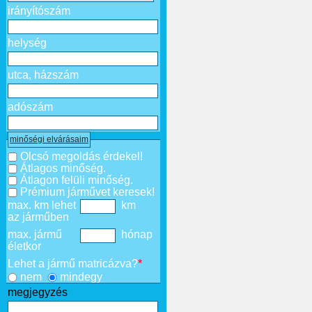
irányítószám
helység
utca, házszám
adószám
minőségi elvárásaim
Olcsó megoldás érdekel!
Átlagos minőség.
Átlagon felüli minőség.
Prémium járművet keresek!
max. km lehet
km
az járműben
max. jármű
hónap
életkor
Lehet a jármű matricázva?
*
nem
mindegy
megjegyzés