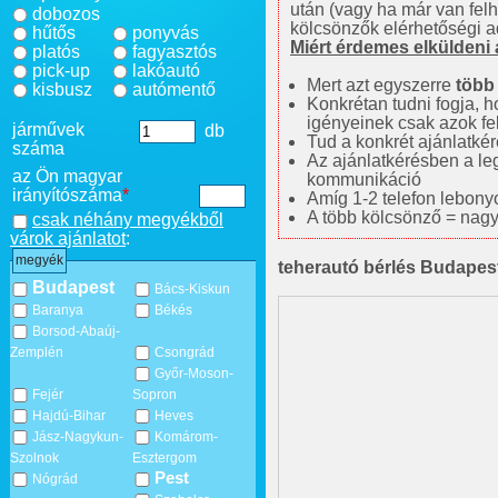
után (vagy ha már van fel
dobozos
kölcsönzők elérhetőségi a
hűtős
ponyvás
Miért érdemes elküldeni a
platós
fagyasztós
pick-up
lakóautó
Mert azt egyszerre
több
kisbusz
autómentő
Konkrétan tudni fogja, ho
igényeinek csak azok fel
járművek
db
Tud a konkrét ajánlatké
száma
Az ajánlatkérésben a le
az Ön magyar
kommunikáció
irányítószáma
*
Amíg 1-2 telefon lebonyol
A több kölcsönző = nagy
csak néhány megyékből
várok ajánlatot
:
megyék
teherautó bérlés Budapest
Budapest
Bács-Kiskun
Baranya
Békés
Borsod-Abaúj-
Zemplén
Csongrád
Győr-Moson-
Fejér
Sopron
Hajdú-Bihar
Heves
Jász-Nagykun-
Komárom-
Szolnok
Esztergom
Pest
Nógrád