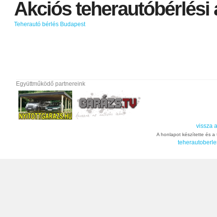
Akciós
teherautóbérlési
Teherautó bérlés Budapest
Együttműködő partnereink
vissza a
A honlapot készítette és a t
teherautoberle