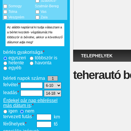
Szabolcs-
Somogy
Szatmár-Bereg
Tolna
Vas
Veszprém
Zala
Az alábbi naptárral ki tudja választani a
a bérlet kezdeti- végdátumát.
Ha
többször is bérelne, akkor a következő
dátumot adja meg!
bérlés gyakorisága
*
TELEPHELYEK
egyszeri
többször is
hetente
havonta
egyéb
teherautó b
bérleti napok száma
felvétel
*
leadás
*
Érdekel pár nap eltéréssel
más dátum is
:
*
igen
nem
tervezett futás
*
km
férőhelyek
*
fő