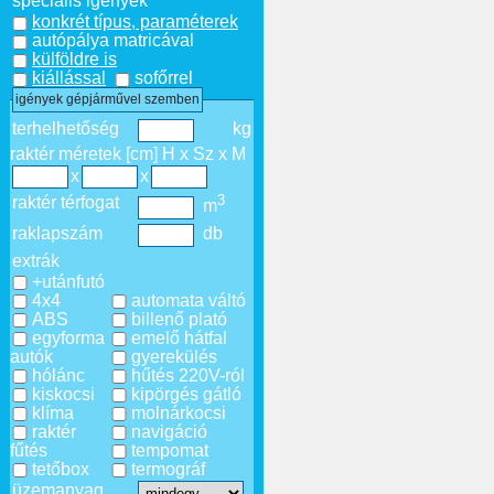
speciális igények
konkrét típus, paraméterek
autópálya matricával
külföldre is
kiállással
sofőrrel
igények gépjárművel szemben
terhelhetőség
kg
raktér méretek [cm] H x Sz x M
x
x
3
raktér térfogat
m
raklapszám
db
extrák
+utánfutó
4x4
automata váltó
ABS
billenő plató
egyforma
emelő hátfal
autók
gyerekülés
hólánc
hűtés 220V-ról
kiskocsi
kipörgés gátló
klíma
molnárkocsi
raktér
navigáció
fűtés
tempomat
tetőbox
termográf
üzemanyag