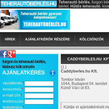
Teherautó bérlés
, furgon bé
TEHERAUTÓBÉRLÉS.HU
bérlet.
Hűtős teherautó
, ki
HÍREK
AJÁNLATKÉRŐK RÉSZÉRE
KÖLCSÖNZŐK
CADDYBERLES.HU KFT
furgon és teherautó bérlés,
kisbusz kölcsönzés
(1.)
Caddyberles.hu Kft.
AJÁNLATKÉRÉS
Tombor István
vezetéknév
*
1044, Budapest 04. kerület
Külső Váci út 83.
keresztnév
*
e-mail cím
*
telefonszám
*
Küldje el ajánlatkérését m
felépítmény
*