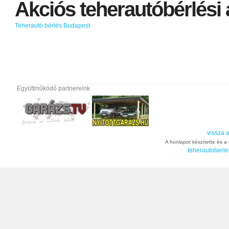
Akciós
teherautóbérlési
Teherautó bérlés Budapest
Együttműködő partnereink
vissza a
A honlapot készítette és a t
teherautoberle