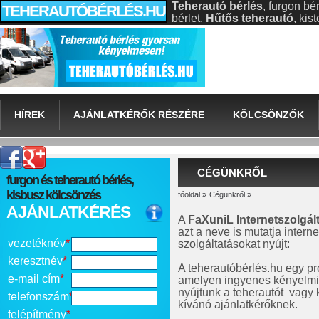
Teherautó bérlés
, furgon bé
TEHERAUTÓBÉRLÉS.HU
bérlet.
Hűtős teherautó
, ki
HÍREK
AJÁNLATKÉRŐK RÉSZÉRE
KÖLCSÖNZŐK
CÉGÜNKRŐL
furgon és teherautó bérlés,
kisbusz kölcsönzés
főoldal
»
Cégünkről
»
AJÁNLATKÉRÉS
A
FaXuniL Internetszolgált
azt a neve is mutatja intern
vezetéknév
*
szolgáltatásokat nyújt:
keresztnév
*
A teherautóbérlés.hu egy pr
e-mail cím
*
amelyen ingyenes kényelmi 
nyújtunk a teherautót vagy 
telefonszám
*
kívánó ajánlatkérőknek.
felépítmény
*