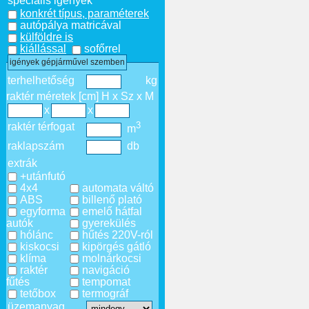
speciális igények
konkrét típus, paraméterek
autópálya matricával
külföldre is
kiállással
sofőrrel
igények gépjárművel szemben
terhelhetőség
kg
raktér méretek [cm] H x Sz x M
x
x
3
raktér térfogat
m
raklapszám
db
extrák
+utánfutó
4x4
automata váltó
ABS
billenő plató
egyforma
emelő hátfal
autók
gyerekülés
hólánc
hűtés 220V-ról
kiskocsi
kipörgés gátló
klíma
molnárkocsi
raktér
navigáció
fűtés
tempomat
tetőbox
termográf
üzemanyag