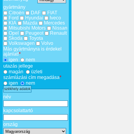
gyártmány
Citroën
DAF
FIAT
Ford
Hyundai
Iveco
KIA
Mazda
Mercedes
Mitsubishi Motors
Nissan
Opel
Peugeot
Renault
Skoda
Toyota
Volkswagen
Volvo
Más gyártmányra is érdekel
ajánlat!
*
igen
nem
utazás jellege
magán
üzleti
számlázási cím megadása
*
igen
nem
székhely adatok
név
kapcsolattartó
ország