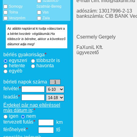
e-mail cím: info@faxunil.hu
Szabolcs-
Somogy
Szatmár-Bereg
adószám: 13017996-2-13
Tolna
Vas
bankszámla: CIB BANK Ve
Veszprém
Zala
Az alábbi naptárral ki tudja választani a
a bérlet kezdeti- végdátumát.
Ha
Csermely Gergely
többször is bérelne, akkor a következő
dátumot adja meg!
FaXuniL Kft.
ügyvezető
bérlés gyakorisága
*
egyszeri
többször is
hetente
havonta
egyéb
bérleti napok száma
felvétel
*
leadás
*
Érdekel pár nap eltéréssel
más dátum is
:
*
igen
nem
tervezett futás
*
km
férőhelyek
*
fő