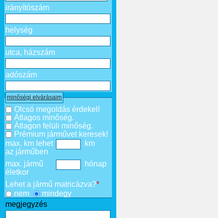
irányítószám
helység
utca, házszám
adószám
minőségi elvárásaim
Olcsó megoldás érdekel!
Átlagos minőség.
Átlagon felüli minőség.
Prémium járművet keresek!
max. km lehet
km
az járműben
max. jármű
hónap
életkor
Lehet a jármű matricázva?
*
nem
mindegy
megjegyzés