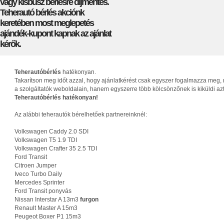
vagy kisbusz bérlésre díjmentes.
Teherautó bérlés akciónk
keretében most meglepetés
ajándék-kupont kapnak az ajánlat
kérők.
Teherautóbérlés
hatékonyan.
Takarítson meg időt azzal, hogy ajánlatkérést csak egyszer fogalmazza meg, 
a szolgáltatók weboldalain, hanem egyszerre több kölcsönzőnek is kiküldi az
Teherautóbérlés hatékonyan!
Az alábbi teherautók bérelhetőek partnereinknél:
Volkswagen Caddy 2.0 SDI
Volkswagen T5 1.9 TDI
Volkswagen Crafter 35 2.5 TDI
Ford Transit
Citroen Jumper
Iveco Turbo Daily
Mercedes Sprinter
Ford Transit ponyvás
Nissan Interstar A 13m3
furgon
Renault Master A 15m3
Peugeot Boxer P1 15m3