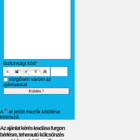
biztonsági kód
*
sürgősen várom az
ajánlatokat
*
A
-al jelölt mezők kitöltése
kötelező.
Az ajánlat kérés leadása furgon
bérlésre, teherautó kölcsönzés