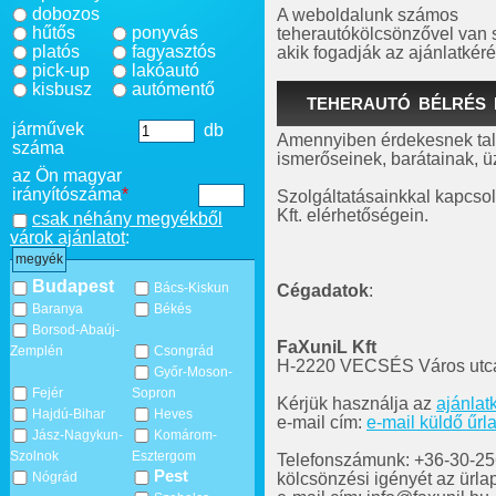
dobozos
A weboldalunk számos
hűtős
ponyvás
teherautókölcsönzővel van
platós
fagyasztós
akik fogadják az ajánlatkéré
pick-up
lakóautó
kisbusz
autómentő
TEHERAUTÓ BÉLRÉS 
járművek
db
Amennyiben érdekesnek talá
száma
ismerőseinek, barátainak, üz
az Ön magyar
irányítószáma
*
Szolgáltatásainkkal kapcsol
Kft. elérhetőségein.
csak néhány megyékből
várok ajánlatot
:
megyék
Budapest
Bács-Kiskun
Cégadatok
:
Baranya
Békés
Borsod-Abaúj-
FaXuniL Kft
Zemplén
Csongrád
H-2220 VECSÉS Város utca
Győr-Moson-
Fejér
Sopron
Kérjük használja az
ajánlat
Hajdú-Bihar
Heves
e-mail cím:
e-mail küldő űrl
Jász-Nagykun-
Komárom-
Szolnok
Esztergom
Telefonszámunk: +36-30-256-
Pest
kölcsönzési igényét az ürla
Nógrád