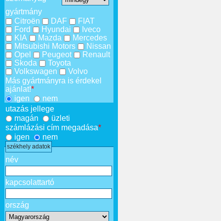
gyártmány
Citroën
DAF
FIAT
Ford
Hyundai
Iveco
KIA
Mazda
Mercedes
Mitsubishi Motors
Nissan
Opel
Peugeot
Renault
Skoda
Toyota
Volkswagen
Volvo
Más gyártmányra is érdekel
ajánlat!
*
igen
nem
utazás jellege
magán
üzleti
számlázási cím megadása
*
igen
nem
székhely adatok
név
kapcsolattartó
ország