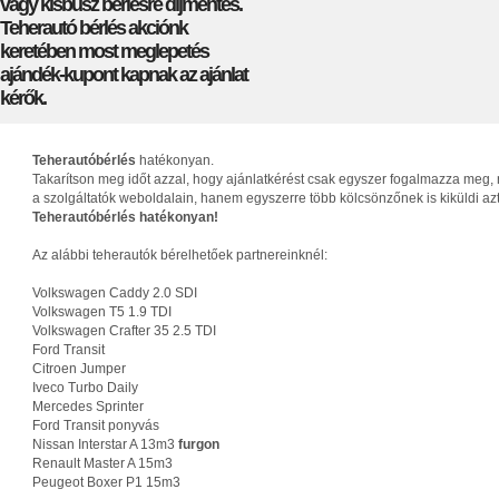
vagy kisbusz bérlésre díjmentes.
Teherautó bérlés akciónk
keretében most meglepetés
ajándék-kupont kapnak az ajánlat
kérők.
Teherautóbérlés
hatékonyan.
Takarítson meg időt azzal, hogy ajánlatkérést csak egyszer fogalmazza meg, 
a szolgáltatók weboldalain, hanem egyszerre több kölcsönzőnek is kiküldi az
Teherautóbérlés hatékonyan!
Az alábbi teherautók bérelhetőek partnereinknél:
Volkswagen Caddy 2.0 SDI
Volkswagen T5 1.9 TDI
Volkswagen Crafter 35 2.5 TDI
Ford Transit
Citroen Jumper
Iveco Turbo Daily
Mercedes Sprinter
Ford Transit ponyvás
Nissan Interstar A 13m3
furgon
Renault Master A 15m3
Peugeot Boxer P1 15m3