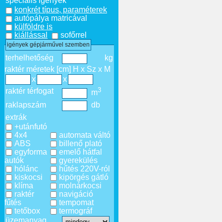
speciális igények
konkrét típus, paraméterek
autópálya matricával
külföldre is
kiállással
sofőrrel
igények gépjárművel szemben
terhelhetőség
kg
raktér méretek [cm] H x Sz x M
x
x
3
raktér térfogat
m
raklapszám
db
extrák
+utánfutó
4x4
automata váltó
ABS
billenő plató
egyforma
emelő hátfal
autók
gyerekülés
hólánc
hűtés 220V-ról
kiskocsi
kipörgés gátló
klíma
molnárkocsi
raktér
navigáció
fűtés
tempomat
tetőbox
termográf
üzemanyag