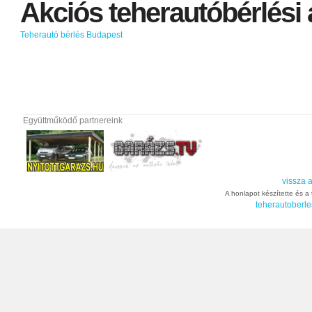
Akciós
teherautóbérlési
Teherautó bérlés Budapest
Együttműködő partnereink
vissza a
A honlapot készítette és a t
teherautoberle