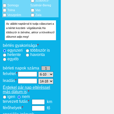
Szabolcs-
Somogy
Szatmár-Bereg
Tolna
Vas
Veszprém
Zala
Az alábbi naptárral ki tudja választani a
a bérlet kezdeti- végdátumát.
Ha
többször is bérelne, akkor a következő
dátumot adja meg!
bérlés gyakorisága
*
egyszeri
többször is
hetente
havonta
egyéb
bérleti napok száma
felvétel
*
leadás
*
Érdekel pár nap eltéréssel
más dátum is
:
*
igen
nem
tervezett futás
*
km
férőhelyek
*
fő