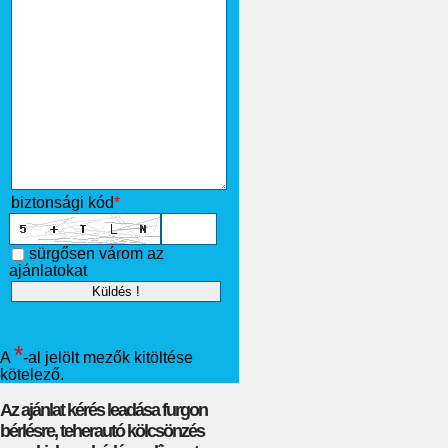
biztonsági kód
*
sürgősen várom az
ajánlatokat
*
A
-al jelölt mezők kitöltése
kötelező.
Az ajánlat kérés leadása furgon
bérlésre, teherautó kölcsönzés