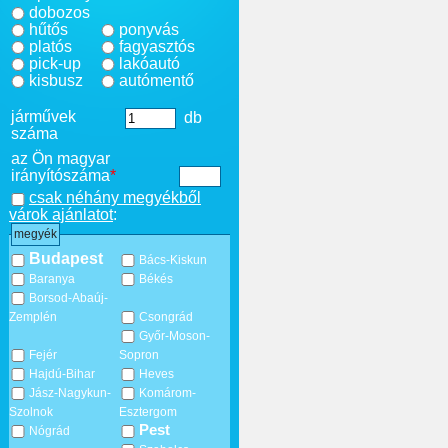
dobozos
hűtős
ponyvás
platós
fagyasztós
pick-up
lakóautó
kisbusz
autómentő
járművek
db
száma
az Ön magyar
irányítószáma
*
csak néhány megyékből
várok ajánlatot
:
megyék
Budapest
Bács-Kiskun
Baranya
Békés
Borsod-Abaúj-
Zemplén
Csongrád
Győr-Moson-
Fejér
Sopron
Hajdú-Bihar
Heves
Jász-Nagykun-
Komárom-
Szolnok
Esztergom
Pest
Nógrád