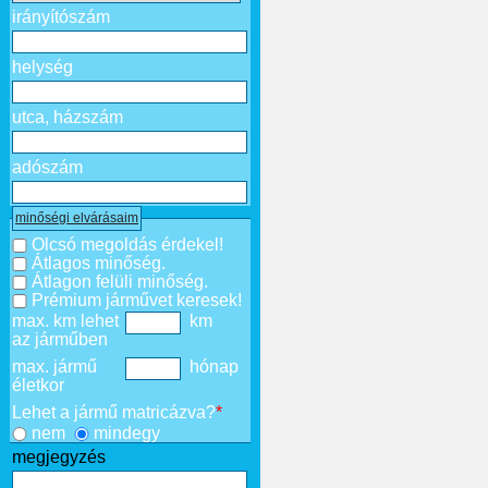
irányítószám
helység
utca, házszám
adószám
minőségi elvárásaim
Olcsó megoldás érdekel!
Átlagos minőség.
Átlagon felüli minőség.
Prémium járművet keresek!
max. km lehet
km
az járműben
max. jármű
hónap
életkor
Lehet a jármű matricázva?
*
nem
mindegy
megjegyzés