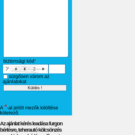
biztonsági kód
*
sürgősen várom az
ajánlatokat
*
A
-al jelölt mezők kitöltése
kötelező.
Az ajánlat kérés leadása furgon
bérlésre, teherautó kölcsönzés