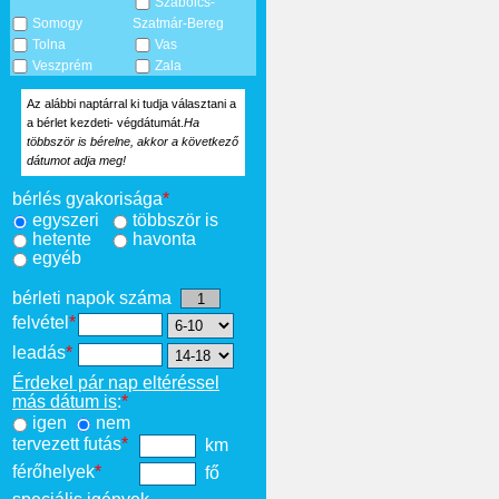
Szabolcs-
Somogy
Szatmár-Bereg
Tolna
Vas
Veszprém
Zala
Az alábbi naptárral ki tudja választani a
a bérlet kezdeti- végdátumát.
Ha
többször is bérelne, akkor a következő
dátumot adja meg!
bérlés gyakorisága
*
egyszeri
többször is
hetente
havonta
egyéb
bérleti napok száma
felvétel
*
leadás
*
Érdekel pár nap eltéréssel
más dátum is
:
*
igen
nem
tervezett futás
*
km
férőhelyek
*
fő