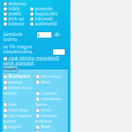
dobozos
hűtős
ponyvás
platós
fagyasztós
pick-up
lakóautó
kisbusz
autómentő
járművek
db
száma
az Ön magyar
irányítószáma
*
csak néhány megyékből
várok ajánlatot
:
megyék
Budapest
Bács-Kiskun
Baranya
Békés
Borsod-Abaúj-
Zemplén
Csongrád
Győr-Moson-
Fejér
Sopron
Hajdú-Bihar
Heves
Jász-Nagykun-
Komárom-
Szolnok
Esztergom
Pest
Nógrád