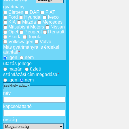
gyártmány
Citroën
DAF
FIAT
Ford
Hyundai
Iveco
KIA
Mazda
Mercedes
Mitsubishi Motors
Nissan
Opel
Peugeot
Renault
Skoda
Toyota
Volkswagen
Volvo
Más gyártmányra is érdekel
ajánlat!
*
igen
nem
utazás jellege
magán
üzleti
számlázási cím megadása
*
igen
nem
székhely adatok
név
kapcsolattartó
ország