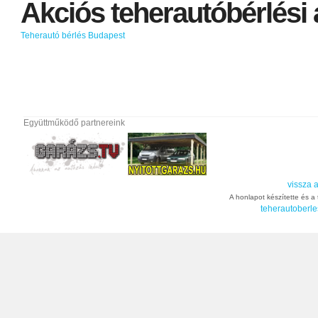
Akciós
teherautóbérlési
Teherautó bérlés Budapest
Együttműködő partnereink
vissza a
A honlapot készítette és a t
teherautoberle