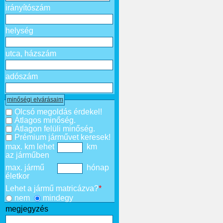
irányítószám
helység
utca, házszám
adószám
minőségi elvárásaim
Olcsó megoldás érdekel!
Átlagos minőség.
Átlagon felüli minőség.
Prémium járművet keresek!
max. km lehet
km
az járműben
max. jármű
hónap
életkor
Lehet a jármű matricázva?
*
nem
mindegy
megjegyzés