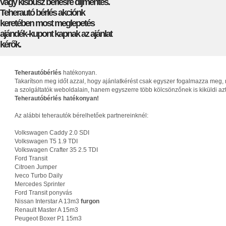
vagy kisbusz bérlésre díjmentes.
Teherautó bérlés akciónk
keretében most meglepetés
ajándék-kupont kapnak az ajánlat
kérők.
Teherautóbérlés
hatékonyan.
Takarítson meg időt azzal, hogy ajánlatkérést csak egyszer fogalmazza meg, 
a szolgáltatók weboldalain, hanem egyszerre több kölcsönzőnek is kiküldi az
Teherautóbérlés hatékonyan!
Az alábbi teherautók bérelhetőek partnereinknél:
Volkswagen Caddy 2.0 SDI
Volkswagen T5 1.9 TDI
Volkswagen Crafter 35 2.5 TDI
Ford Transit
Citroen Jumper
Iveco Turbo Daily
Mercedes Sprinter
Ford Transit ponyvás
Nissan Interstar A 13m3
furgon
Renault Master A 15m3
Peugeot Boxer P1 15m3