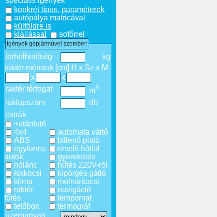
speciális igények
konkrét típus, paraméterek
autópálya matricával
külföldre is
kiállással
sofőrrel
igények gépjárművel szemben
terhelhetőség
kg
raktér méretek [cm] H x Sz x M
x
x
3
raktér térfogat
m
raklapszám
db
extrák
+utánfutó
4x4
automata váltó
ABS
billenő plató
egyforma
emelő hátfal
autók
gyerekülés
hólánc
hűtés 220V-ról
kiskocsi
kipörgés gátló
klíma
molnárkocsi
raktér
navigáció
fűtés
tempomat
tetőbox
termográf
üzemanyag