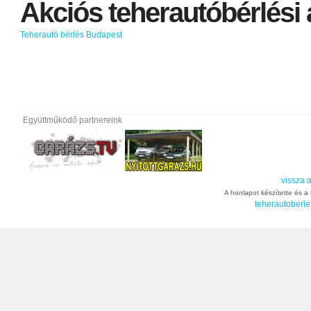
Akciós
teherautóbérlési
Teherautó bérlés Budapest
Együttműködő partnereink
vissza a
A honlapot készítette és a t
teherautoberle