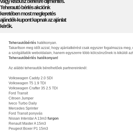
vagy kisbusz bérlésre díjmentes.
Teherautó bérlés akciónk
keretében most meglepetés
ajándék-kupont kapnak az ajánlat
kérők.
Teherautóbérlés
hatékonyan.
Takarítson meg időt azzal, hogy ajánlatkérést csak egyszer fogalmazza meg, 
a szolgáltatók weboldalain, hanem egyszerre több kölcsönzőnek is kiküldi az
Teherautóbérlés hatékonyan!
Az alábbi teherautók bérelhetőek partnereinknél:
Volkswagen Caddy 2.0 SDI
Volkswagen T5 1.9 TDI
Volkswagen Crafter 35 2.5 TDI
Ford Transit
Citroen Jumper
Iveco Turbo Daily
Mercedes Sprinter
Ford Transit ponyvás
Nissan Interstar A 13m3
furgon
Renault Master A 15m3
Peugeot Boxer P1 15m3