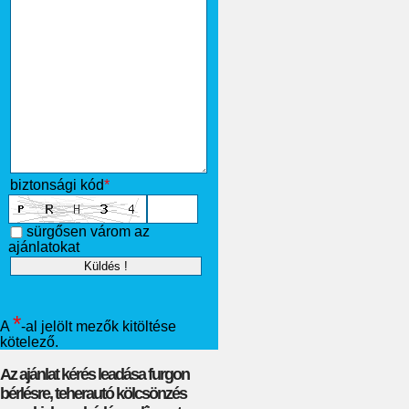
biztonsági kód
*
sürgősen várom az
ajánlatokat
*
A
-al jelölt mezők kitöltése
kötelező.
Az ajánlat kérés leadása furgon
bérlésre, teherautó kölcsönzés