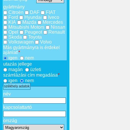
gyártmány
Citroën
DAF
FIAT
Ford
Hyundai
Iveco
KIA
Mazda
Mercedes
Mitsubishi Motors
Nissan
Opel
Peugeot
Renault
Skoda
Toyota
Volkswagen
Volvo
Más gyártmányra is érdekel
ajánlat!
*
igen
nem
utazás jellege
magán
üzleti
számlázási cím megadása
*
igen
nem
székhely adatok
név
kapcsolattartó
ország