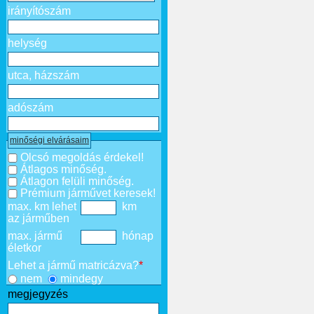
irányítószám
helység
utca, házszám
adószám
minőségi elvárásaim
Olcsó megoldás érdekel!
Átlagos minőség.
Átlagon felüli minőség.
Prémium járművet keresek!
max. km lehet
km
az járműben
max. jármű
hónap
életkor
Lehet a jármű matricázva?
*
nem
mindegy
megjegyzés