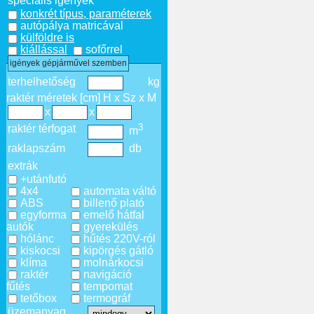
speciális igények
konkrét típus, paraméterek
autópálya matricával
külföldre is
kiállással
sofőrrel
igények gépjárművel szemben
terhelhetőség
kg
raktér méretek [cm] H x Sz x M
x
x
3
raktér térfogat
m
raklapszám
db
extrák
+utánfutó
4x4
automata váltó
ABS
billenő plató
egyforma
emelő hátfal
autók
gyerekülés
hólánc
hűtés 220V-ról
kiskocsi
kipörgés gátló
klíma
molnárkocsi
raktér
navigáció
fűtés
tempomat
tetőbox
termográf
üzemanyag