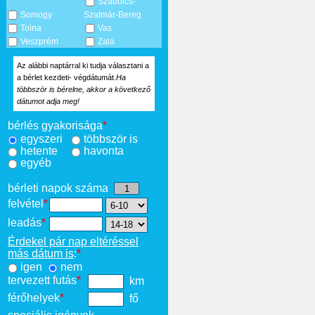
Szabolcs-
Somogy
Szatmár-Bereg
Tolna
Vas
Veszprém
Zala
Az alábbi naptárral ki tudja választani a
a bérlet kezdeti- végdátumát.
Ha
többször is bérelne, akkor a következő
dátumot adja meg!
bérlés gyakorisága
*
egyszeri
többször is
hetente
havonta
egyéb
bérleti napok száma
felvétel
*
leadás
*
Érdekel pár nap eltéréssel
más dátum is
:
*
igen
nem
tervezett futás
*
km
férőhelyek
*
fő