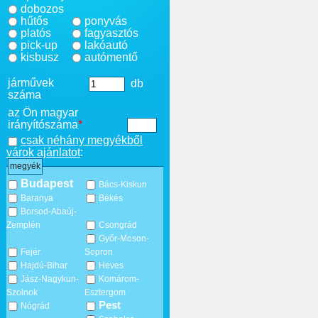
dobozos
hűtős
ponyvás
platós
fagyasztós
pick-up
lakóautó
kisbusz
autómentő
járművek
db
száma
az Ön magyar
irányítószáma
*
csak néhány megyékből
várok ajánlatot
:
megyék
Budapest
Bács-Kiskun
Baranya
Békés
Borsod-Abaúj-
Zemplén
Csongrád
Győr-Moson-
Fejér
Sopron
Hajdú-Bihar
Heves
Jász-Nagykun-
Komárom-
Szolnok
Esztergom
Pest
Nógrád