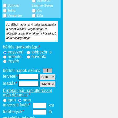
Szabolcs-
Somogy
Szatmár-Bereg
Tolna
Vas
Veszprém
Zala
Az alábbi naptárral ki tudja választani a
a bérlet kezdeti- végdátumát.
Ha
többször is bérelne, akkor a következő
dátumot adja meg!
bérlés gyakorisága
*
egyszeri
többször is
hetente
havonta
egyéb
bérleti napok száma
felvétel
*
leadás
*
Érdekel pár nap eltéréssel
más dátum is
:
*
igen
nem
tervezett futás
*
km
férőhelyek
*
fő