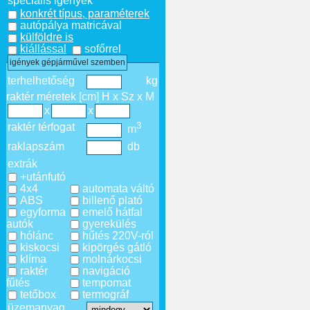
speciális igények
konkrét típus, paraméterek
autópálya matricával
külföldre is
kiállással
sofőrrel
igények gépjárművel szemben
terhelhetőség
kg
raktér méretek [cm] H x Sz x M
x
x
3
raktér térfogat
m
raklapszám
db
extrák
+utánfutó
4x4
automata váltó
ABS
billenő plató
egyforma
emelő hátfal
autók
gyerekülés
hólánc
hűtés 220V-ról
kiskocsi
kipörgés gátló
klíma
molnárkocsi
raktér
navigáció
fűtés
tempomat
tetőbox
termográf
üzemanyag