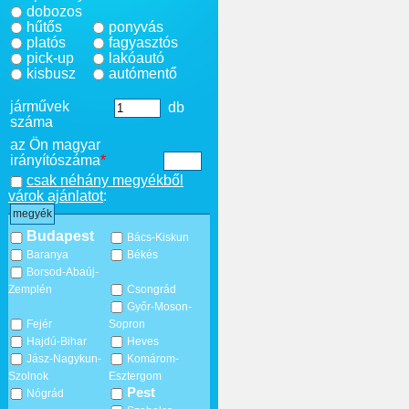
dobozos
hűtős
ponyvás
platós
fagyasztós
pick-up
lakóautó
kisbusz
autómentő
járművek
db
száma
az Ön magyar
irányítószáma
*
csak néhány megyékből
várok ajánlatot
:
megyék
Budapest
Bács-Kiskun
Baranya
Békés
Borsod-Abaúj-
Zemplén
Csongrád
Győr-Moson-
Fejér
Sopron
Hajdú-Bihar
Heves
Jász-Nagykun-
Komárom-
Szolnok
Esztergom
Pest
Nógrád