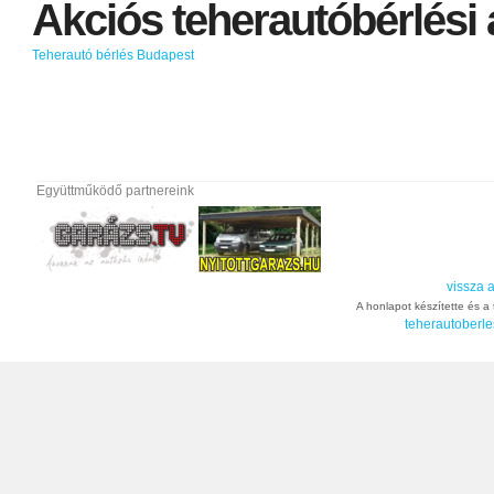
Akciós
teherautóbérlési
Teherautó bérlés Budapest
Együttműködő partnereink
vissza a
A honlapot készítette és a t
teherautoberle