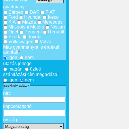
gyártmány
Citroën
DAF
FIAT
Ford
Hyundai
Iveco
KIA
Mazda
Mercedes
Mitsubishi Motors
Nissan
Opel
Peugeot
Renault
Skoda
Toyota
Volkswagen
Volvo
Más gyártmányra is érdekel
ajánlat!
*
igen
nem
utazás jellege
magán
üzleti
számlázási cím megadása
*
igen
nem
székhely adatok
név
kapcsolattartó
ország