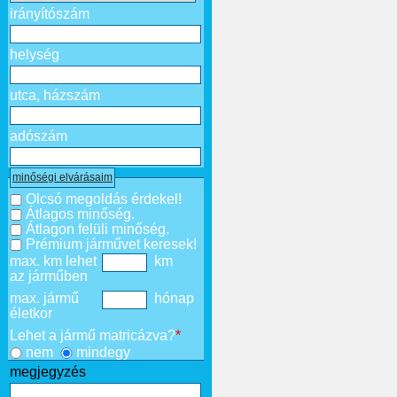
irányítószám
helység
utca, házszám
adószám
minőségi elvárásaim
Olcsó megoldás érdekel!
Átlagos minőség.
Átlagon felüli minőség.
Prémium járművet keresek!
max. km lehet
km
az járműben
max. jármű
hónap
életkor
Lehet a jármű matricázva?
*
nem
mindegy
megjegyzés