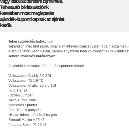
vagy kisbusz bérlésre díjmentes.
Teherautó bérlés akciónk
keretében most meglepetés
ajándék-kupont kapnak az ajánlat
kérők.
Teherautóbérlés
hatékonyan.
Takarítson meg időt azzal, hogy ajánlatkérést csak egyszer fogalmazza meg, 
a szolgáltatók weboldalain, hanem egyszerre több kölcsönzőnek is kiküldi az
Teherautóbérlés hatékonyan!
Az alábbi teherautók bérelhetőek partnereinknél:
Volkswagen Caddy 2.0 SDI
Volkswagen T5 1.9 TDI
Volkswagen Crafter 35 2.5 TDI
Ford Transit
Citroen Jumper
Iveco Turbo Daily
Mercedes Sprinter
Ford Transit ponyvás
Nissan Interstar A 13m3
furgon
Renault Master A 15m3
Peugeot Boxer P1 15m3