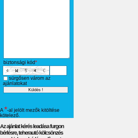
biztonsági kód
*
sürgősen várom az
ajánlatokat
*
A
-al jelölt mezők kitöltése
kötelező.
Az ajánlat kérés leadása furgon
bérlésre, teherautó kölcsönzés