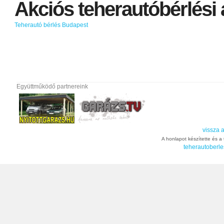
Akciós
teherautóbérlési
Teherautó bérlés Budapest
Együttműködő partnereink
vissza a
A honlapot készítette és a t
teherautoberle