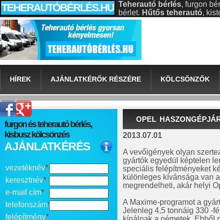
Teherautó bérlés
, furgon bé
TEHERAUTÓBÉRLÉS.HU
bérlet.
Hűtős teherautó
, ki
HÍREK
AJÁNLATKÉRŐK RÉSZÉRE
KÖLCSÖNZŐK
OPEL HASZONGÉPJÁ
furgon és teherautó bérlés,
kisbusz kölcsönzés
2013.07.01
AJÁNLATKÉRÉS
A vevőigények olyan szert
gyártók egyedül képtelen le
vezetéknév
*
speciális felépítményeket k
különleges kívánsága van a
keresztnév
*
megrendelheti, akár helyi 
e-mail cím
*
A Maxime-programot a gyárt
telefonszám
*
Jelenleg 4,5 tonnáig 330 -f
felépítmény
*
kínálnak a németek. Ebből p