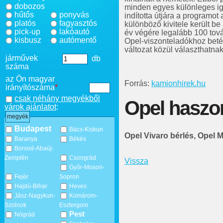
dobozos
minden egyes különleges igé
hűtős
ponyvás
indította útjára a programot
platós
fagyasztós
különböző kivitele került be
pick-up
lakóautó
év végére legalább 100 továb
kisbusz
autómentő
Opel-viszonteladókhoz bet
változat közül választhatnak
járművek
db
száma
az Ön magyar
Forrás:
kamionhirek.hu
irányítószáma
*
csak néhány megyékből
Opel haszo
várok ajánlatot
:
megyék
Budapest
Bács-Kiskun
Opel Vivaro bérlés, Opel
Baranya
Békés
Borsod-Abaúj-
Zemplén
Csongrád
Vissza
Győr-Moson-
Fejér
Sopron
Hajdú-Bihar
Heves
Jász-Nagykun-
Komárom-
Szolnok
Esztergom
Pest
Nógrád