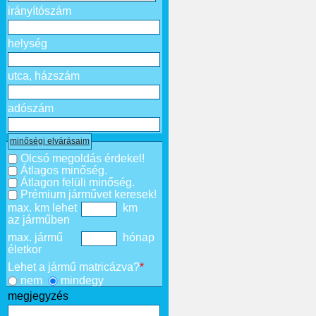
irányítószám
helység
utca, házszám
adószám
minőségi elvárásaim
Olcsó megoldás érdekel!
Átlagos minőség.
Átlagon felüli minőség.
Prémium járművet keresek!
max. km lehet
km
az járműben
max. jármű
hónap
életkor
Lehet a jármű matricázva?
*
nem
mindegy
megjegyzés