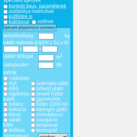
speciális igények
konkrét típus, paraméterek
autópálya matricával
külföldre is
kiállással
sofőrrel
igények gépjárművel szemben
terhelhetőség
kg
raktér méretek [cm] H x Sz x M
x
x
3
raktér térfogat
m
raklapszám
db
extrák
+utánfutó
4x4
automata váltó
ABS
billenő plató
egyforma
emelő hátfal
autók
gyerekülés
hólánc
hűtés 220V-ról
kiskocsi
kipörgés gátló
klíma
molnárkocsi
raktér
navigáció
fűtés
tempomat
tetőbox
termográf
üzemanyag