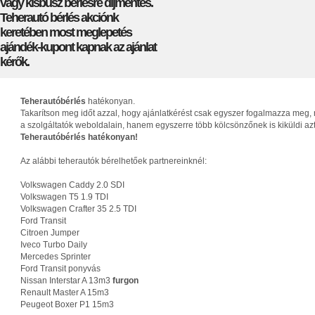
vagy kisbusz bérlésre díjmentes.
Teherautó bérlés akciónk
keretében most meglepetés
ajándék-kupont kapnak az ajánlat
kérők.
Teherautóbérlés
hatékonyan.
Takarítson meg időt azzal, hogy ajánlatkérést csak egyszer fogalmazza meg, 
a szolgáltatók weboldalain, hanem egyszerre több kölcsönzőnek is kiküldi az
Teherautóbérlés hatékonyan!
Az alábbi teherautók bérelhetőek partnereinknél:
Volkswagen Caddy 2.0 SDI
Volkswagen T5 1.9 TDI
Volkswagen Crafter 35 2.5 TDI
Ford Transit
Citroen Jumper
Iveco Turbo Daily
Mercedes Sprinter
Ford Transit ponyvás
Nissan Interstar A 13m3
furgon
Renault Master A 15m3
Peugeot Boxer P1 15m3