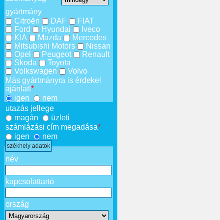
gyártmány
Citroën
DAF
FIAT
Ford
Hyundai
Iveco
KIA
Mazda
Mercedes
Mitsubishi Motors
Nissan
Opel
Peugeot
Renault
Skoda
Toyota
Volkswagen
Volvo
Más gyártmányra is érdekel
ajánlat!
*
igen
nem
utazás jellege
magán
üzleti
számlázási cím megadása
*
igen
nem
székhely adatok
név
kapcsolattartó
ország