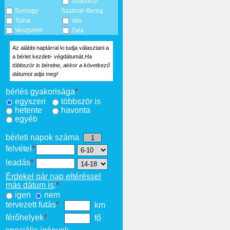
Szabolcs-
Somogy
Szatmár-Bereg
Tolna
Vas
Veszprém
Zala
Az alábbi naptárral ki tudja választani a
a bérlet kezdeti- végdátumát.
Ha
többször is bérelne, akkor a következő
dátumot adja meg!
bérlés gyakorisága
*
egyszeri
többször is
hetente
havonta
egyéb
bérleti napok száma
felvétel
*
leadás
*
Érdekel pár nap eltéréssel
más dátum is
:
*
igen
nem
tervezett futás
*
km
férőhelyek
*
fő