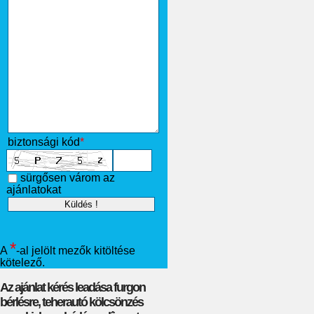
biztonsági kód
*
sürgősen várom az
ajánlatokat
*
A
-al jelölt mezők kitöltése
kötelező.
Az ajánlat kérés leadása furgon
bérlésre, teherautó kölcsönzés