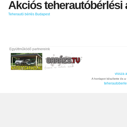
Akciós
teherautóbérlési
Teherautó bérlés Budapest
Együttműködő partnereink
vissza a
A honlapot készítette és a t
teherautoberle