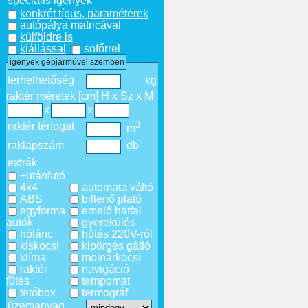
speciális igények
konkrét típus, paraméterek
autópálya matricával
külföldre is
kiállással
sofőrrel
igények gépjárművel szemben
terhelhetőség
kg
raktér méretek [cm] H x Sz x M
x
x
3
raktér térfogat
m
raklapszám
db
extrák
+utánfutó
4x4
automata váltó
ABS
billenő plató
egyforma
emelő hátfal
autók
gyerekülés
hólánc
hűtés 220V-ról
kiskocsi
kipörgés gátló
klíma
molnárkocsi
raktér
navigáció
fűtés
tempomat
tetőbox
termográf
üzemanyag