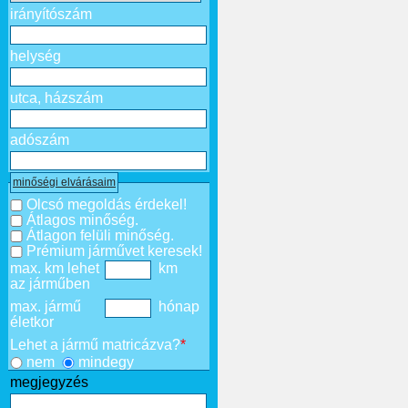
irányítószám
helység
utca, házszám
adószám
minőségi elvárásaim
Olcsó megoldás érdekel!
Átlagos minőség.
Átlagon felüli minőség.
Prémium járművet keresek!
max. km lehet
km
az járműben
max. jármű
hónap
életkor
Lehet a jármű matricázva?
*
nem
mindegy
megjegyzés