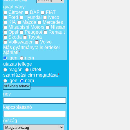
gyártmány
Citroën
DAF
FIAT
Ford
Hyundai
Iveco
KIA
Mazda
Mercedes
Mitsubishi Motors
Nissan
Opel
Peugeot
Renault
Skoda
Toyota
Volkswagen
Volvo
Más gyártmányra is érdekel
ajánlat!
*
igen
nem
utazás jellege
magán
üzleti
számlázási cím megadása
*
igen
nem
székhely adatok
név
kapcsolattartó
ország