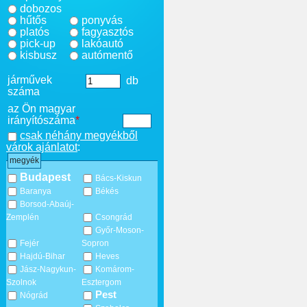
dobozos
hűtős
ponyvás
platós
fagyasztós
pick-up
lakóautó
kisbusz
autómentő
járművek
db
száma
az Ön magyar
irányítószáma
*
csak néhány megyékből
várok ajánlatot
:
megyék
Budapest
Bács-Kiskun
Baranya
Békés
Borsod-Abaúj-
Zemplén
Csongrád
Győr-Moson-
Fejér
Sopron
Hajdú-Bihar
Heves
Jász-Nagykun-
Komárom-
Szolnok
Esztergom
Pest
Nógrád