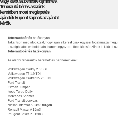
vagy kisbusz bérlésre díjmentes.
Teherautó bérlés akciónk
keretében most meglepetés
ajándék-kupont kapnak az ajánlat
kérők.
Teherautóbérlés
hatékonyan.
Takarítson meg időt azzal, hogy ajánlatkérést csak egyszer fogalmazza meg, 
a szolgáltatók weboldalain, hanem egyszerre több kölcsönzőnek is kiküldi az
Teherautóbérlés hatékonyan!
Az alábbi teherautók bérelhetőek partnereinknél:
Volkswagen Caddy 2.0 SDI
Volkswagen T5 1.9 TDI
Volkswagen Crafter 35 2.5 TDI
Ford Transit
Citroen Jumper
Iveco Turbo Daily
Mercedes Sprinter
Ford Transit ponyvás
Nissan Interstar A 13m3
furgon
Renault Master A 15m3
Peugeot Boxer P1 15m3