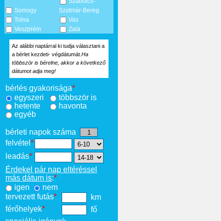
Szabolcs-
Somogy
Szatmár-Bereg
Tolna
Vas
Veszprém
Zala
Az alábbi naptárral ki tudja választani a
a bérlet kezdeti- végdátumát.
Ha
többször is bérelne, akkor a következő
dátumot adja meg!
bérlés gyakorisága
*
egyszeri
többször is
hetente
havonta
egyéb
bérleti napok száma
felvétel
*
leadás
*
Érdekel pár nap eltéréssel
más dátum is
:
*
igen
nem
tervezett futás
*
km
férőhelyek
*
fő