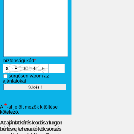
biztonsági kód
*
sürgősen várom az
ajánlatokat
*
A
-al jelölt mezők kitöltése
kötelező.
Az ajánlat kérés leadása furgon
bérlésre, teherautó kölcsönzés