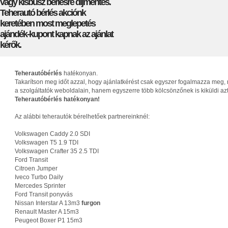
vagy kisbusz bérlésre díjmentes.
Teherautó bérlés akciónk
keretében most meglepetés
ajándék-kupont kapnak az ajánlat
kérők.
Teherautóbérlés
hatékonyan.
Takarítson meg időt azzal, hogy ajánlatkérést csak egyszer fogalmazza meg, 
a szolgáltatók weboldalain, hanem egyszerre több kölcsönzőnek is kiküldi az
Teherautóbérlés hatékonyan!
Az alábbi teherautók bérelhetőek partnereinknél:
Volkswagen Caddy 2.0 SDI
Volkswagen T5 1.9 TDI
Volkswagen Crafter 35 2.5 TDI
Ford Transit
Citroen Jumper
Iveco Turbo Daily
Mercedes Sprinter
Ford Transit ponyvás
Nissan Interstar A 13m3
furgon
Renault Master A 15m3
Peugeot Boxer P1 15m3