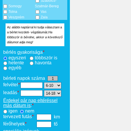
Szabolcs-
Somogy
Szatmár-Bereg
Tolna
Vas
Veszprém
Zala
Az alábbi naptárral ki tudja választani a
a bérlet kezdeti- végdátumát.
Ha
többször is bérelne, akkor a következő
dátumot adja meg!
bérlés gyakorisága
*
egyszeri
többször is
hetente
havonta
egyéb
bérleti napok száma
felvétel
*
leadás
*
Érdekel pár nap eltéréssel
más dátum is
:
*
igen
nem
tervezett futás
*
km
férőhelyek
*
fő