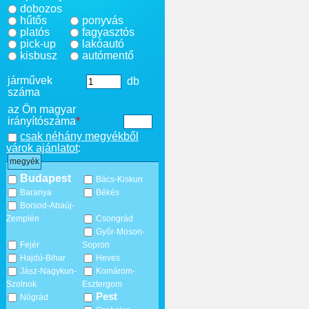
dobozos
hűtős
ponyvás
platós
fagyasztós
pick-up
lakóautó
kisbusz
autómentő
járművek
db
száma
az Ön magyar
irányítószáma
*
csak néhány megyékből
várok ajánlatot
:
megyék
Budapest
Bács-Kiskun
Baranya
Békés
Borsod-Abaúj-
Zemplén
Csongrád
Győr-Moson-
Fejér
Sopron
Hajdú-Bihar
Heves
Jász-Nagykun-
Komárom-
Szolnok
Esztergom
Pest
Nógrád