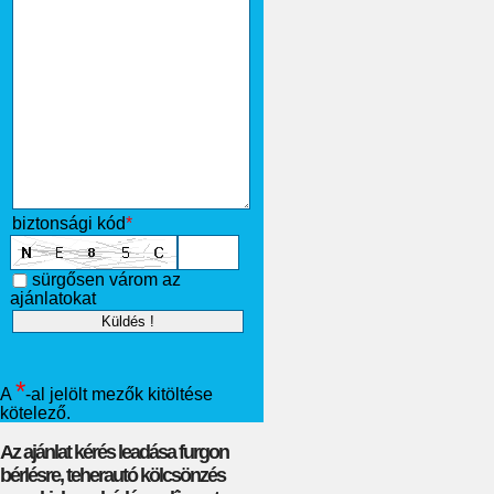
biztonsági kód
*
sürgősen várom az
ajánlatokat
*
A
-al jelölt mezők kitöltése
kötelező.
Az ajánlat kérés leadása furgon
bérlésre, teherautó kölcsönzés