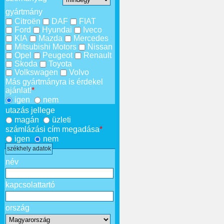
gyártmány
Citroën
DAF
FIAT
Ford
Hyundai
Iveco
KIA
Mazda
Mercedes
Mitsubishi Motors
Nissan
Opel
Peugeot
Renault
Skoda
Toyota
Volkswagen
Volvo
Más gyártmányra is érdekel
ajánlat!
*
igen
nem
utazás jellege
magán
üzleti
számlázási cím megadása
*
igen
nem
székhely adatok
név
kapcsolattartó
ország