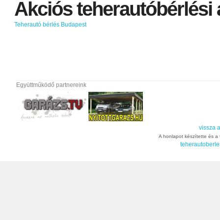
Akciós
teherautóbérlési
Teherautó bérlés Budapest
Együttműködő partnereink
vissza a
A honlapot készítette és a t
teherautoberle