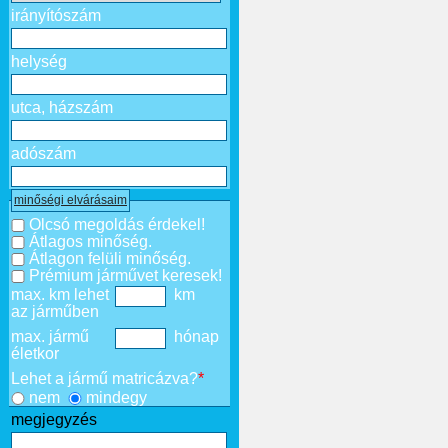
irányítószám
helység
utca, házszám
adószám
minőségi elvárásaim
Olcsó megoldás érdekel!
Átlagos minőség.
Átlagon felüli minőség.
Prémium járművet keresek!
max. km lehet
km
az járműben
max. jármű
hónap
életkor
Lehet a jármű matricázva?
*
nem
mindegy
megjegyzés