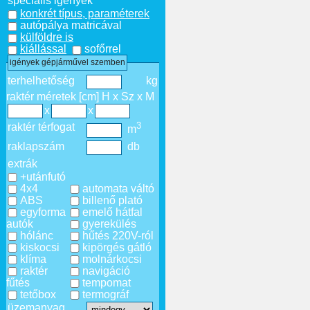
speciális igények
konkrét típus, paraméterek
autópálya matricával
külföldre is
kiállással
sofőrrel
igények gépjárművel szemben
terhelhetőség
kg
raktér méretek [cm] H x Sz x M
x
x
3
raktér térfogat
m
raklapszám
db
extrák
+utánfutó
4x4
automata váltó
ABS
billenő plató
egyforma
emelő hátfal
autók
gyerekülés
hólánc
hűtés 220V-ról
kiskocsi
kipörgés gátló
klíma
molnárkocsi
raktér
navigáció
fűtés
tempomat
tetőbox
termográf
üzemanyag