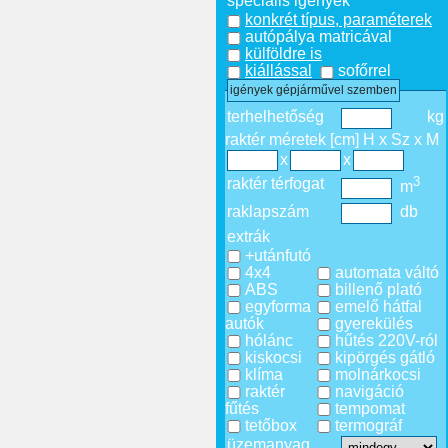
speciális igények
konkrét típus, paraméterek
autópálya matricával
külföldre is
kiállással
sofőrrel
igények gépjárművel szemben
terhelhetőség
kg
raktér méretek [cm] H x Sz x M
x
x
3
raktér térfogat
m
raklapszám
db
extrák
+utánfutó
4x4
automata váltó
ABS
billenő plató
egyforma
emelő hátfal
autók
gyerekülés
hólánc
hűtés 220V-ról
kiskocsi
kipörgés gátló
klíma
molnárkocsi
raktér
navigáció
fűtés
tempomat
tetőbox
termográf
üzemanyag