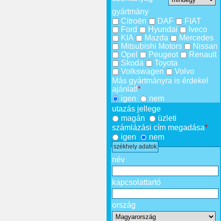
gyártmány
Citroën
DAF
FIAT
Ford
Hyundai
Iveco
KIA
Mazda
Mercedes
Mitsubishi Motors
Nissan
Opel
Peugeot
Renault
Skoda
Toyota
Volkswagen
Volvo
Más gyártmányra is érdekel
ajánlat!
*
igen
nem
utazás jellege
magán
üzleti
számlázási cím megadása
*
igen
nem
székhely adatok
név
kapcsolattartó
ország