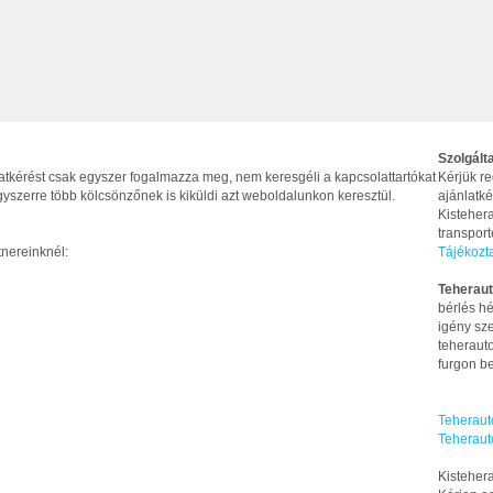
Szolgált
latkérést csak egyszer fogalmazza meg, nem keresgéli a kapcsolattartókat
Kérjük re
yszerre több kölcsönzőnek is kiküldi azt weboldalunkon keresztül.
ajánlatké
Kistehera
transpor
tnereinknél:
Tájékozt
Teheraut
bérlés hé
igény sze
teherauto
furgon be
Teheraut
Teheraut
Kistehera