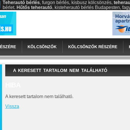
Teherautó bérlés
, furgon bérlés, kisbusz kölcsönzés,
teherau
bérlet.
Hűtős teherautó
, kisteherautó bérlés Budapesten, fa
ÉSZÉRE
KÖLCSÖNZŐK
KÖLCSÖNZŐK RÉSZÉRE
A KERESETT TARTALOM NEM TALÁLHATÓ
HIBA
A keresett tartalom nem található.
Vissza