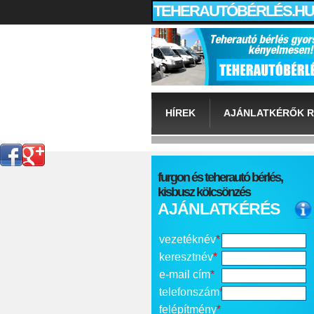
TEHERAUTÓBÉRLÉS.HU
HÍREK
AJÁNLATKÉRŐK R
furgon és teherautó bérlés,
kisbusz kölcsönzés
AJÁNLATKÉRÉS
vezetéknév
*
keresztnév
*
e-mail cím
*
telefonszám
*
felépítmény
*