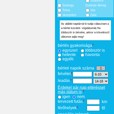
Szabolcs-
Somogy
Szatmár-Bereg
Tolna
Vas
Veszprém
Zala
Az alábbi naptárral ki tudja választani a
a bérlet kezdeti- végdátumát.
Ha
többször is bérelne, akkor a következő
dátumot adja meg!
bérlés gyakorisága
*
egyszeri
többször is
hetente
havonta
egyéb
bérleti napok száma
felvétel
*
leadás
*
Érdekel pár nap eltéréssel
más dátum is
:
*
igen
nem
tervezett futás
*
km
férőhelyek
*
fő