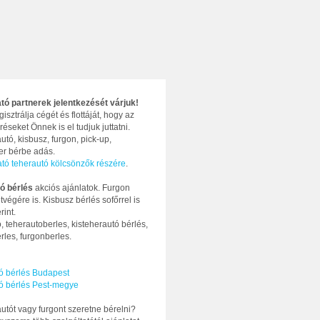
ató partnerek jelentkezését várjuk!
gisztrálja cégét és flottáját, hogy az
réseket Önnek is el tudjuk juttatni.
utó, kisbusz, furgon, pick-up,
ter bérbe adás.
ató teherautó kölcsönzők részére
.
ó bérlés
akciós ajánlatok. Furgon
tvégére is. Kisbusz bérlés sofőrrel is
rint.
, teherautoberles, kisteherautó bérlés,
rles, furgonberles.
ó bérlés Budapest
ó bérlés Pest-megye
utót vagy furgont szeretne bérelni?