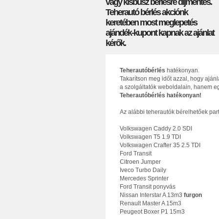
vagy kisbusz bérlésre díjmentes.
Teherautó bérlés akciónk
keretében most meglepetés
ajándék-kupont kapnak az ajánlat
kérők.
Teherautóbérlés
hatékonyan.
Takarítson meg időt azzal, hogy aján
a szolgáltatók weboldalain, hanem eg
Teherautóbérlés hatékonyan!
Az alábbi teherautók bérelhetőek par
Volkswagen Caddy 2.0 SDI
Volkswagen T5 1.9 TDI
Volkswagen Crafter 35 2.5 TDI
Ford Transit
Citroen Jumper
Iveco Turbo Daily
Mercedes Sprinter
Ford Transit ponyvás
Nissan Interstar A 13m3
furgon
Renault Master A 15m3
Peugeot Boxer P1 15m3