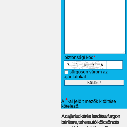
biztonsági kód
*
sürgősen várom az
ajánlatokat
*
A
-al jelölt mezők kitöltése
kötelező.
Az ajánlat kérés leadása furgon
bérlésre, teherautó kölcsönzés