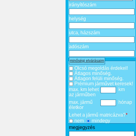
irányítószám
helység
utca, házszám
adószám
minőségi elvárásaim
Olcsó megoldás érdekel!
Átlagos minőség.
Átlagon felüli minőség.
Prémium járművet keresek!
max. km lehet
km
az járműben
max. jármű
hónap
életkor
Lehet a jármű matricázva?
*
nem
mindegy
megjegyzés