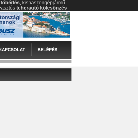
tóbérlés
, kishaszongépjármű
gyasztós
teherautó kölcsönzés
KAPCSOLAT
BELÉPÉS