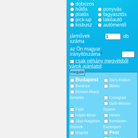
dobozos
hűtős
ponyvás
platós
fagyasztós
pick-up
lakóautó
kisbusz
autómentő
járművek
db
száma
az Ön magyar
irányítószáma
*
csak néhány megyékből
várok ajánlatot
:
megyék
Budapest
Bács-Kiskun
Baranya
Békés
Borsod-Abaúj-
Zemplén
Csongrád
Győr-Moson-
Fejér
Sopron
Hajdú-Bihar
Heves
Jász-Nagykun-
Komárom-
Szolnok
Esztergom
Pest
Nógrád