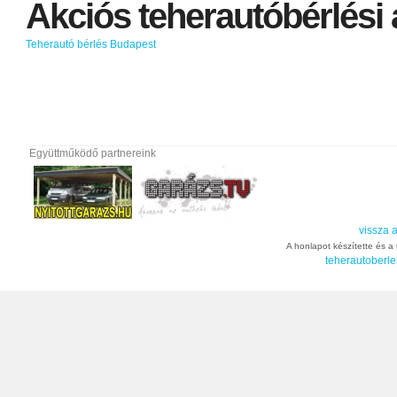
Akciós
teherautóbérlési
Teherautó bérlés Budapest
Együttműködő partnereink
vissza a
A honlapot készítette és a t
teherautoberle