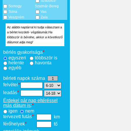
Szabolcs-
Somogy
Szatmár-Bereg
Tolna
Vas
Veszprém
Zala
Az alábbi naptárral ki tudja választani a
a bérlet kezdeti- végdátumát.
Ha
többször is bérelne, akkor a következő
dátumot adja meg!
bérlés gyakorisága
*
egyszeri
többször is
hetente
havonta
egyéb
bérleti napok száma
felvétel
*
leadás
*
Érdekel pár nap eltéréssel
más dátum is
:
*
igen
nem
tervezett futás
*
km
férőhelyek
*
fő