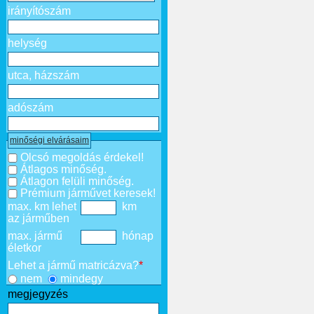
irányítószám
helység
utca, házszám
adószám
minőségi elvárásaim
Olcsó megoldás érdekel!
Átlagos minőség.
Átlagon felüli minőség.
Prémium járművet keresek!
max. km lehet
km
az járműben
max. jármű
hónap
életkor
Lehet a jármű matricázva?
*
nem
mindegy
megjegyzés