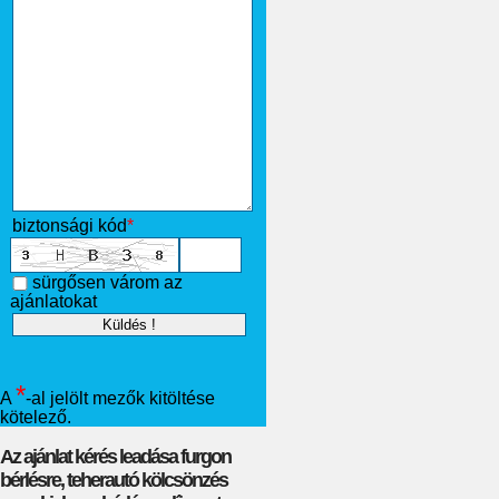
biztonsági kód
*
sürgősen várom az
ajánlatokat
*
A
-al jelölt mezők kitöltése
kötelező.
Az ajánlat kérés leadása furgon
bérlésre, teherautó kölcsönzés