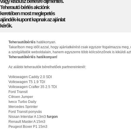
vagy kisbusz bérlésre díjmentes.
Teherautó bérlés akciónk
keretében most meglepetés
ajándék-kupont kapnak az ajánlat
kérők.
Teherautóbérlés
hatékonyan.
Takarítson meg időt azzal, hogy ajánlatkérést csak egyszer fogalmazza meg, 
a szolgáltatók weboldalain, hanem egyszerre több kölcsönzőnek is kiküldi az
Teherautóbérlés hatékonyan!
Az alábbi teherautók bérelhetőek partnereinknél:
Volkswagen Caddy 2.0 SDI
Volkswagen T5 1.9 TDI
Volkswagen Crafter 35 2.5 TDI
Ford Transit
Citroen Jumper
Iveco Turbo Daily
Mercedes Sprinter
Ford Transit ponyvás
Nissan Interstar A 13m3
furgon
Renault Master A 15m3
Peugeot Boxer P1 15m3