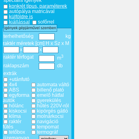
speciális igények
konkrét típus, paraméterek
autópálya matricával
külföldre is
kiállással
sofőrrel
igények gépjárművel szemben
terhelhetőség
kg
raktér méretek [cm] H x Sz x M
x
x
3
raktér térfogat
m
raklapszám
db
extrák
+utánfutó
4x4
automata váltó
ABS
billenő plató
egyforma
emelő hátfal
autók
gyerekülés
hólánc
hűtés 220V-ról
kiskocsi
kipörgés gátló
klíma
molnárkocsi
raktér
navigáció
fűtés
tempomat
tetőbox
termográf
üzemanyag