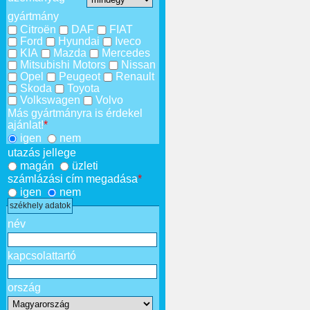
gyártmány
Citroën
DAF
FIAT
Ford
Hyundai
Iveco
KIA
Mazda
Mercedes
Mitsubishi Motors
Nissan
Opel
Peugeot
Renault
Skoda
Toyota
Volkswagen
Volvo
Más gyártmányra is érdekel
ajánlat!
*
igen
nem
utazás jellege
magán
üzleti
számlázási cím megadása
*
igen
nem
székhely adatok
név
kapcsolattartó
ország