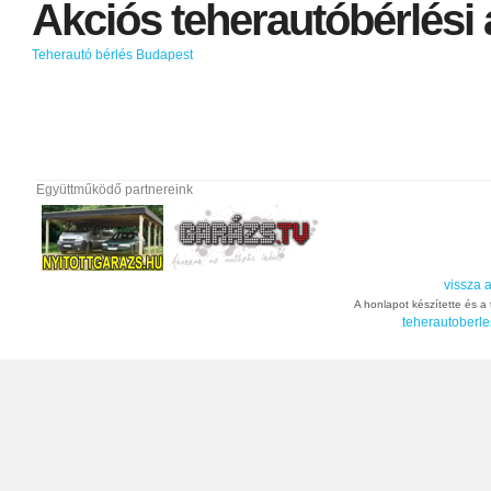
Akciós
teherautóbérlési
Teherautó bérlés Budapest
Együttműködő partnereink
vissza a
A honlapot készítette és a t
teherautoberle