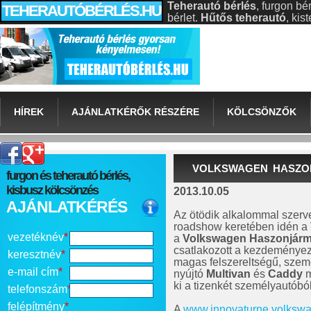
Teherautó bérlés
, furgon bé
TEHERAUTÓBÉRLÉS.HU
bérlet.
Hűtős teherautó
, ki
HÍREK
AJÁNLATKÉRŐK RÉSZÉRE
KÖLCSÖNZŐK
VOLKSWAGEN HASZO
furgon és teherautó bérlés,
kisbusz kölcsönzés
2013.10.05
AJÁNLATKÉRÉS
Az ötödik alkalommal szerv
roadshow keretében idén a 
vezetéknév
*
a
Volkswagen Haszonjár
csatlakozott a kezdeménye
keresztnév
*
magas felszereltségű, szem
e-mail cím
*
nyújtó
Multivan
és
Caddy
m
ki a tizenkét személyautóból á
telefonszám
*
felépítmény
*
A
www.innovaturne.volksw