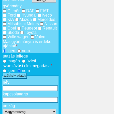
gyártmány
Citroën
DAF
FIAT
Ford
Hyundai
Iveco
KIA
Mazda
Mercedes
Mitsubishi Motors
Nissan
Opel
Peugeot
Renault
Skoda
Toyota
Volkswagen
Volvo
Más gyártmányra is érdekel
ajánlat!
*
igen
nem
utazás jellege
magán
üzleti
számlázási cím megadása
*
igen
nem
székhely adatok
név
kapcsolattartó
ország