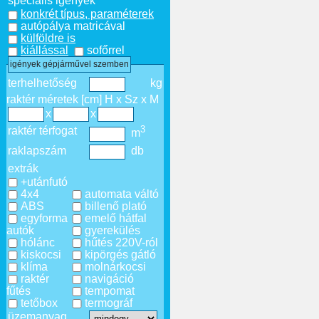
speciális igények
konkrét típus, paraméterek
autópálya matricával
külföldre is
kiállással
sofőrrel
igények gépjárművel szemben
terhelhetőség
kg
raktér méretek [cm] H x Sz x M
x
x
3
raktér térfogat
m
raklapszám
db
extrák
+utánfutó
4x4
automata váltó
ABS
billenő plató
egyforma
emelő hátfal
autók
gyerekülés
hólánc
hűtés 220V-ról
kiskocsi
kipörgés gátló
klíma
molnárkocsi
raktér
navigáció
fűtés
tempomat
tetőbox
termográf
üzemanyag