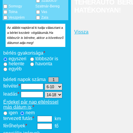
TEHERAUTÓ BÉR
Szabolcs-
Somogy
Szatmár-Bereg
HATÉKONYAN!
Tolna
Vas
Veszprém
Zala
Az alábbi naptárral ki tudja választani a
Vissza
a bérlet kezdeti- végdátumát.
Ha
többször is bérelne, akkor a következő
dátumot adja meg!
bérlés gyakorisága
*
egyszeri
többször is
hetente
havonta
egyéb
bérleti napok száma
felvétel
*
leadás
*
Érdekel pár nap eltéréssel
más dátum is
:
*
igen
nem
tervezett futás
*
km
férőhelyek
*
fő