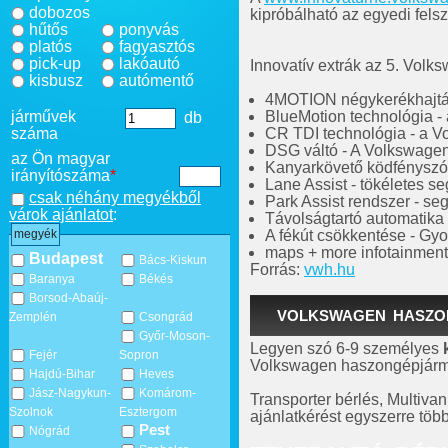
dobozos
kipróbálható az egyedi felsz
hűtős
ponyvás
platós
fagyasztós
pick-up
lakóautó
Innovatív extrák az 5. Volk
kisbusz
autómentő
4MOTION négykerékhajt
járművek
BlueMotion technológia - 
db
száma
CR TDI technológia - a V
DSG váltó - A Volkswagen
az Ön magyar
Kanyarkövető ködfényszó
irányítószáma
*
Lane Assist - tökéletes se
csak néhány megyékből
Park Assist rendszer - se
várok ajánlatot
:
Távolságtartó automatika
A fékút csökkentése - Gy
megyék
maps + more infotainment
Budapest
Bács-Kiskun
Forrás:
vwh.hu
Baranya
Békés
Borsod-Abaúj-
VOLKSWAGEN HASZON
Zemplén
Csongrád
Győr-Moson-
Legyen szó 6-9 személyes
Fejér
Sopron
Volkswagen haszongépjármű
Hajdú-Bihar
Heves
Jász-Nagykun-
Komárom-
Transporter bérlés, Multiv
Szolnok
Esztergom
ajánlatkérést egyszerre több
Pest
Nógrád