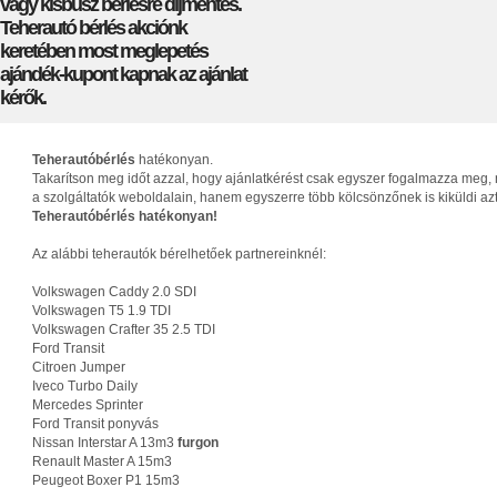
vagy kisbusz bérlésre díjmentes.
Teherautó bérlés akciónk
keretében most meglepetés
ajándék-kupont kapnak az ajánlat
kérők.
Teherautóbérlés
hatékonyan.
Takarítson meg időt azzal, hogy ajánlatkérést csak egyszer fogalmazza meg, 
a szolgáltatók weboldalain, hanem egyszerre több kölcsönzőnek is kiküldi az
Teherautóbérlés hatékonyan!
Az alábbi teherautók bérelhetőek partnereinknél:
Volkswagen Caddy 2.0 SDI
Volkswagen T5 1.9 TDI
Volkswagen Crafter 35 2.5 TDI
Ford Transit
Citroen Jumper
Iveco Turbo Daily
Mercedes Sprinter
Ford Transit ponyvás
Nissan Interstar A 13m3
furgon
Renault Master A 15m3
Peugeot Boxer P1 15m3