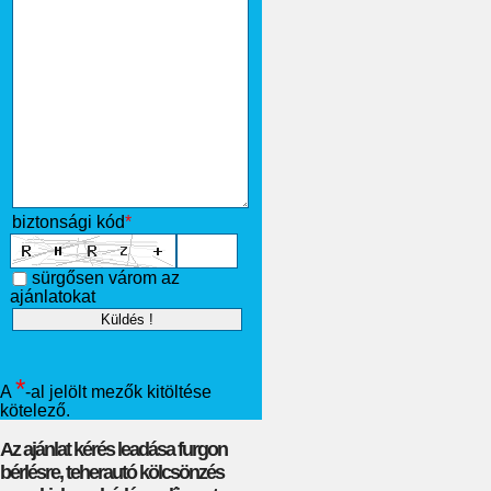
biztonsági kód
*
sürgősen várom az
ajánlatokat
*
A
-al jelölt mezők kitöltése
kötelező.
Az ajánlat kérés leadása furgon
bérlésre, teherautó kölcsönzés