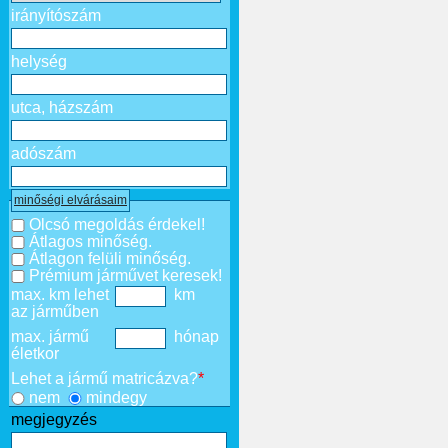
irányítószám
helység
utca, házszám
adószám
minőségi elvárásaim
Olcsó megoldás érdekel!
Átlagos minőség.
Átlagon felüli minőség.
Prémium járművet keresek!
max. km lehet
km
az járműben
max. jármű
hónap
életkor
Lehet a jármű matricázva?
*
nem
mindegy
megjegyzés