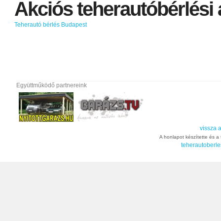
Akciós
teherautóbérlési
Teherautó bérlés Budapest
Együttműködő partnereink
vissza a
A honlapot készítette és a t
teherautoberle