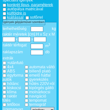
speciális igények
konkrét típus, paraméterek
autópálya matricával
külföldre is
kiállással
sofőrrel
igények gépjárművel szemben
terhelhetőség
kg
raktér méretek [cm] H x Sz x M
x
x
3
raktér térfogat
m
raklapszám
db
extrák
+utánfutó
4x4
automata váltó
ABS
billenő plató
egyforma
emelő hátfal
autók
gyerekülés
hólánc
hűtés 220V-ról
kiskocsi
kipörgés gátló
klíma
molnárkocsi
raktér
navigáció
fűtés
tempomat
tetőbox
termográf
üzemanyag