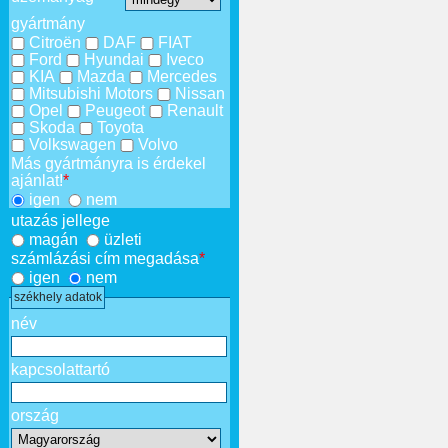
gyártmány
Citroën
DAF
FIAT
Ford
Hyundai
Iveco
KIA
Mazda
Mercedes
Mitsubishi Motors
Nissan
Opel
Peugeot
Renault
Skoda
Toyota
Volkswagen
Volvo
Más gyártmányra is érdekel
ajánlat!
*
igen
nem
utazás jellege
magán
üzleti
számlázási cím megadása
*
igen
nem
székhely adatok
név
kapcsolattartó
ország