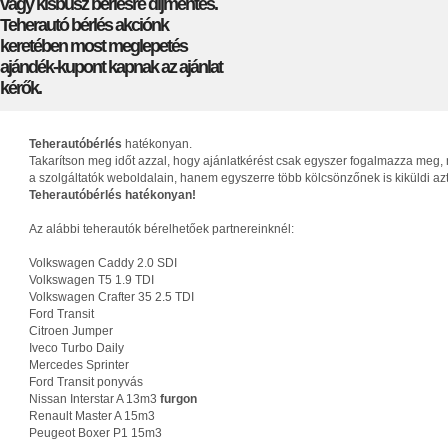
vagy kisbusz bérlésre díjmentes.
Teherautó bérlés akciónk
keretében most meglepetés
ajándék-kupont kapnak az ajánlat
kérők.
Teherautóbérlés
hatékonyan.
Takarítson meg időt azzal, hogy ajánlatkérést csak egyszer fogalmazza meg, 
a szolgáltatók weboldalain, hanem egyszerre több kölcsönzőnek is kiküldi az
Teherautóbérlés hatékonyan!
Az alábbi teherautók bérelhetőek partnereinknél:
Volkswagen Caddy 2.0 SDI
Volkswagen T5 1.9 TDI
Volkswagen Crafter 35 2.5 TDI
Ford Transit
Citroen Jumper
Iveco Turbo Daily
Mercedes Sprinter
Ford Transit ponyvás
Nissan Interstar A 13m3
furgon
Renault Master A 15m3
Peugeot Boxer P1 15m3