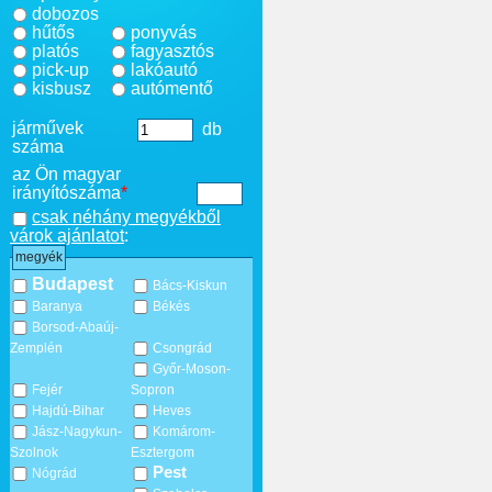
dobozos
hűtős
ponyvás
platós
fagyasztós
pick-up
lakóautó
kisbusz
autómentő
járművek
db
száma
az Ön magyar
irányítószáma
*
csak néhány megyékből
várok ajánlatot
:
megyék
Budapest
Bács-Kiskun
Baranya
Békés
Borsod-Abaúj-
Zemplén
Csongrád
Győr-Moson-
Fejér
Sopron
Hajdú-Bihar
Heves
Jász-Nagykun-
Komárom-
Szolnok
Esztergom
Pest
Nógrád