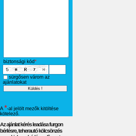
biztonsági kód
*
sürgősen várom az
ajánlatokat
*
A
-al jelölt mezők kitöltése
kötelező.
Az ajánlat kérés leadása furgon
bérlésre, teherautó kölcsönzés