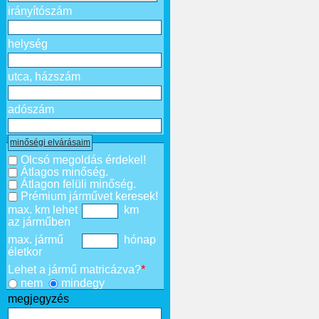
irányítószám
helység
utca, házszám
adószám
minőségi elvárásaim
Olcsó megoldás érdekel!
Átlagos minőség.
Átlagon felüli minőség.
Prémium járművet keresek!
max. km lehet
km
az járműben
max. jármű
hónap
életkor
Lehet a jármű matricázva?
*
nem
mindegy
megjegyzés