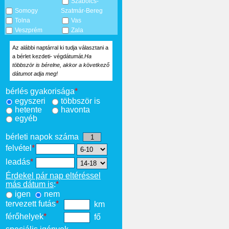
Szabolcs-
Somogy
Szatmár-Bereg
Tolna
Vas
Veszprém
Zala
Az alábbi naptárral ki tudja választani a
a bérlet kezdeti- végdátumát.
Ha
többször is bérelne, akkor a következő
dátumot adja meg!
bérlés gyakorisága
*
egyszeri
többször is
hetente
havonta
egyéb
bérleti napok száma
felvétel
*
leadás
*
Érdekel pár nap eltéréssel
más dátum is
:
*
igen
nem
tervezett futás
*
km
férőhelyek
*
fő