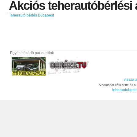
Akciós
teherautóbérlési
Teherautó bérlés Budapest
Együttműködő partnereink
vissza a
A honlapot készítette és a t
teherautoberle