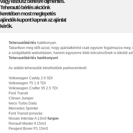
vagy kisbusz bérlésre díjmentes.
Teherautó bérlés akciónk
keretében most meglepetés
ajándék-kupont kapnak az ajánlat
kérők.
Teherautóbérlés
hatékonyan.
Takarítson meg időt azzal, hogy ajánlatkérést csak egyszer fogalmazza meg, 
a szolgáltatók weboldalain, hanem egyszerre több kölcsönzőnek is kiküldi az
Teherautóbérlés hatékonyan!
Az alábbi teherautók bérelhetőek partnereinknél:
Volkswagen Caddy 2.0 SDI
Volkswagen T5 1.9 TDI
Volkswagen Crafter 35 2.5 TDI
Ford Transit
Citroen Jumper
Iveco Turbo Daily
Mercedes Sprinter
Ford Transit ponyvás
Nissan Interstar A 13m3
furgon
Renault Master A 15m3
Peugeot Boxer P1 15m3