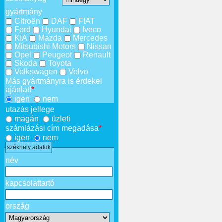
gyártmány
Citroën
DAF
FIAT
Ford
Hyundai
Iveco
KIA
Mazda
Mercedes
Mitsubishi Motors
Nissan
Opel
Peugeot
Renault
Skoda
Toyota
Volkswagen
Volvo
Más gyártmányra is érdekel
ajánlat!
*
igen
nem
utazás jellege
magán
üzleti
számlázási cím megadása
*
igen
nem
székhely adatok
név
kapcsolattartó
ország