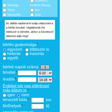
Szabolcs-
Somogy
Szatmár-Bereg
Tolna
Vas
Veszprém
Zala
Az alábbi naptárral ki tudja választani a
a bérlet kezdeti- végdátumát.
Ha
többször is bérelne, akkor a következő
dátumot adja meg!
bérlés gyakorisága
*
egyszeri
többször is
hetente
havonta
egyéb
bérleti napok száma
felvétel
*
leadás
*
Érdekel pár nap eltéréssel
más dátum is
:
*
igen
nem
tervezett futás
*
km
férőhelyek
*
fő