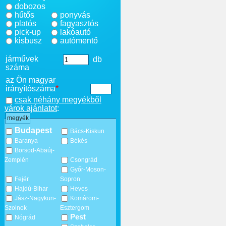
dobozos
hűtős
ponyvás
platós
fagyasztós
pick-up
lakóautó
kisbusz
autómentő
járművek
db
száma
az Ön magyar
irányítószáma
*
csak néhány megyékből
várok ajánlatot
:
megyék
Budapest
Bács-Kiskun
Baranya
Békés
Borsod-Abaúj-
Zemplén
Csongrád
Győr-Moson-
Fejér
Sopron
Hajdú-Bihar
Heves
Jász-Nagykun-
Komárom-
Szolnok
Esztergom
Pest
Nógrád