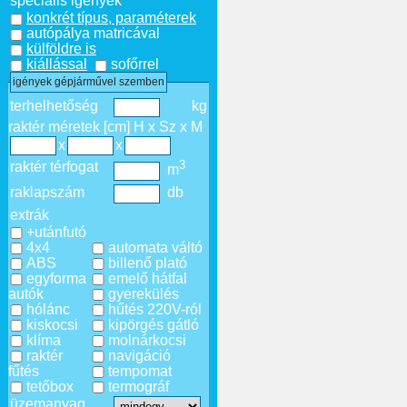
speciális igények
konkrét típus, paraméterek
autópálya matricával
külföldre is
kiállással
sofőrrel
igények gépjárművel szemben
terhelhetőség
kg
raktér méretek [cm] H x Sz x M
x
x
3
raktér térfogat
m
raklapszám
db
extrák
+utánfutó
4x4
automata váltó
ABS
billenő plató
egyforma
emelő hátfal
autók
gyerekülés
hólánc
hűtés 220V-ról
kiskocsi
kipörgés gátló
klíma
molnárkocsi
raktér
navigáció
fűtés
tempomat
tetőbox
termográf
üzemanyag