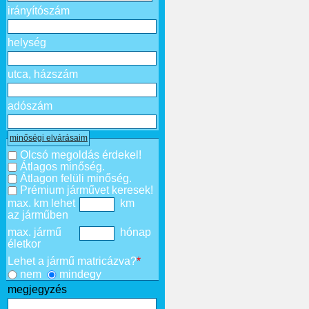
irányítószám
helység
utca, házszám
adószám
minőségi elvárásaim
Olcsó megoldás érdekel!
Átlagos minőség.
Átlagon felüli minőség.
Prémium járművet keresek!
max. km lehet
km
az járműben
max. jármű
hónap
életkor
Lehet a jármű matricázva?
*
nem
mindegy
megjegyzés