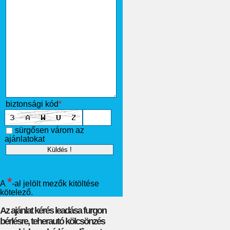
biztonsági kód
*
sürgősen várom az
ajánlatokat
*
A
-al jelölt mezők kitöltése
kötelező.
Az ajánlat kérés leadása furgon
bérlésre, teherautó kölcsönzés