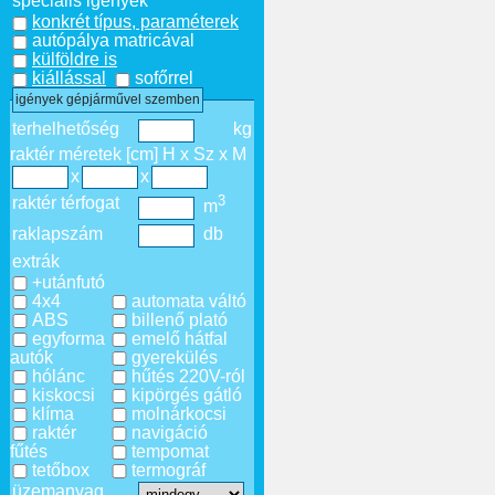
speciális igények
konkrét típus, paraméterek
autópálya matricával
külföldre is
kiállással
sofőrrel
igények gépjárművel szemben
terhelhetőség
kg
raktér méretek [cm] H x Sz x M
x
x
3
raktér térfogat
m
raklapszám
db
extrák
+utánfutó
4x4
automata váltó
ABS
billenő plató
egyforma
emelő hátfal
autók
gyerekülés
hólánc
hűtés 220V-ról
kiskocsi
kipörgés gátló
klíma
molnárkocsi
raktér
navigáció
fűtés
tempomat
tetőbox
termográf
üzemanyag