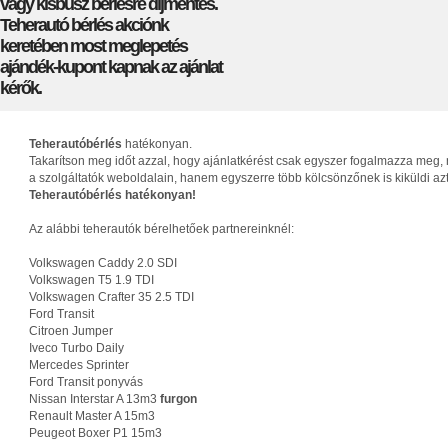
vagy kisbusz bérlésre díjmentes.
Teherautó bérlés akciónk
keretében most meglepetés
ajándék-kupont kapnak az ajánlat
kérők.
Teherautóbérlés
hatékonyan.
Takarítson meg időt azzal, hogy ajánlatkérést csak egyszer fogalmazza meg, 
a szolgáltatók weboldalain, hanem egyszerre több kölcsönzőnek is kiküldi az
Teherautóbérlés hatékonyan!
Az alábbi teherautók bérelhetőek partnereinknél:
Volkswagen Caddy 2.0 SDI
Volkswagen T5 1.9 TDI
Volkswagen Crafter 35 2.5 TDI
Ford Transit
Citroen Jumper
Iveco Turbo Daily
Mercedes Sprinter
Ford Transit ponyvás
Nissan Interstar A 13m3
furgon
Renault Master A 15m3
Peugeot Boxer P1 15m3