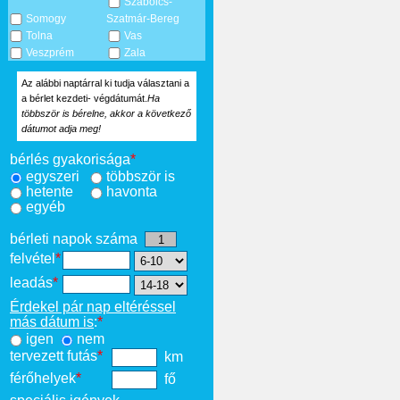
Szabolcs-
Somogy
Szatmár-Bereg
Tolna
Vas
Veszprém
Zala
Az alábbi naptárral ki tudja választani a
a bérlet kezdeti- végdátumát.
Ha
többször is bérelne, akkor a következő
dátumot adja meg!
bérlés gyakorisága
*
egyszeri
többször is
hetente
havonta
egyéb
bérleti napok száma
felvétel
*
leadás
*
Érdekel pár nap eltéréssel
más dátum is
:
*
igen
nem
tervezett futás
*
km
férőhelyek
*
fő