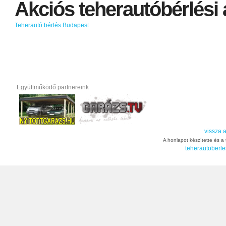
Akciós
teherautóbérlési
Teherautó bérlés Budapest
Együttműködő partnereink
vissza a
A honlapot készítette és a t
teherautoberle