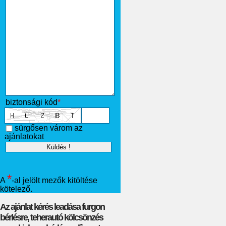
biztonsági kód
*
sürgősen várom az
ajánlatokat
*
A
-al jelölt mezők kitöltése
kötelező.
Az ajánlat kérés leadása furgon
bérlésre, teherautó kölcsönzés