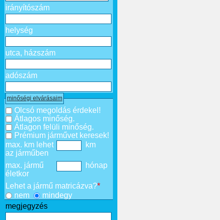
irányítószám
helység
utca, házszám
adószám
minőségi elvárásaim
Olcsó megoldás érdekel!
Átlagos minőség.
Átlagon felüli minőség.
Prémium járművet keresek!
max. km lehet
km
az járműben
max. jármű
hónap
életkor
Lehet a jármű matricázva?
*
nem
mindegy
megjegyzés