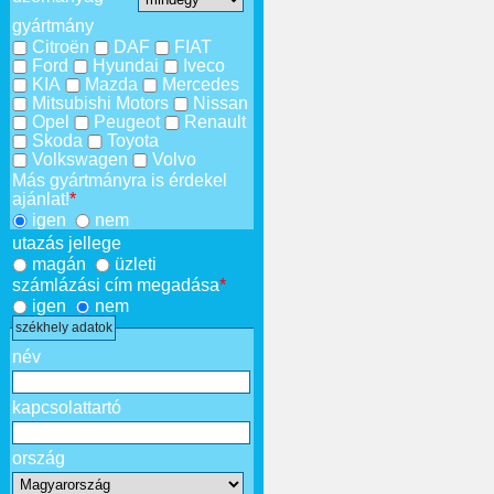
gyártmány
Citroën
DAF
FIAT
Ford
Hyundai
Iveco
KIA
Mazda
Mercedes
Mitsubishi Motors
Nissan
Opel
Peugeot
Renault
Skoda
Toyota
Volkswagen
Volvo
Más gyártmányra is érdekel
ajánlat!
*
igen
nem
utazás jellege
magán
üzleti
számlázási cím megadása
*
igen
nem
székhely adatok
név
kapcsolattartó
ország