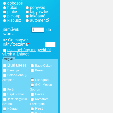
dobozos
hűtős
ponyvás
platós
fagyasztós
pick-up
lakóautó
kisbusz
autómentő
járművek
db
száma
az Ön magyar
irányítószáma
*
csak néhány megyékből
várok ajánlatot
:
megyék
Budapest
Bács-Kiskun
Baranya
Békés
Borsod-Abaúj-
Zemplén
Csongrád
Győr-Moson-
Fejér
Sopron
Hajdú-Bihar
Heves
Jász-Nagykun-
Komárom-
Szolnok
Esztergom
Pest
Nógrád