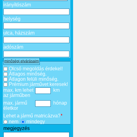
irányítószám
helység
utca, házszám
adószám
minőségi elvárásaim
Olcsó megoldás érdekel!
Átlagos minőség.
Átlagon felüli minőség.
Prémium járművet keresek!
max. km lehet
km
az járműben
max. jármű
hónap
életkor
Lehet a jármű matricázva?
*
nem
mindegy
megjegyzés