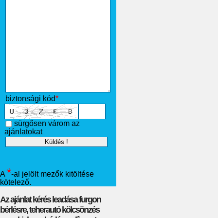
biztonsági kód
*
sürgősen várom az
ajánlatokat
*
A
-al jelölt mezők kitöltése
kötelező.
Az ajánlat kérés leadása furgon
bérlésre, teherautó kölcsönzés