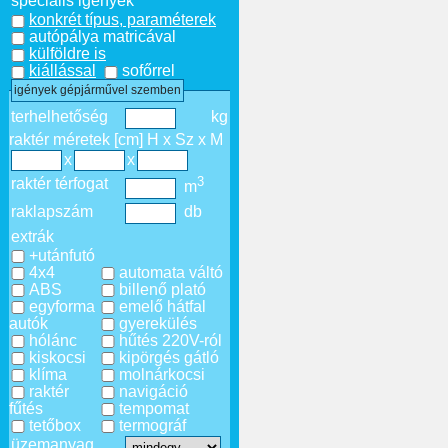
speciális igények
konkrét típus, paraméterek
autópálya matricával
külföldre is
kiállással
sofőrrel
igények gépjárművel szemben
terhelhetőség
kg
raktér méretek [cm] H x Sz x M
x
x
3
raktér térfogat
m
raklapszám
db
extrák
+utánfutó
4x4
automata váltó
ABS
billenő plató
egyforma
emelő hátfal
autók
gyerekülés
hólánc
hűtés 220V-ról
kiskocsi
kipörgés gátló
klíma
molnárkocsi
raktér
navigáció
fűtés
tempomat
tetőbox
termográf
üzemanyag