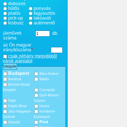
dobozos
hűtős
ponyvás
platós
fagyasztós
pick-up
lakóautó
kisbusz
autómentő
járművek
db
száma
az Ön magyar
irányítószáma
*
csak néhány megyékből
várok ajánlatot
:
megyék
Budapest
Bács-Kiskun
Baranya
Békés
Borsod-Abaúj-
Zemplén
Csongrád
Győr-Moson-
Fejér
Sopron
Hajdú-Bihar
Heves
Jász-Nagykun-
Komárom-
Szolnok
Esztergom
Pest
Nógrád