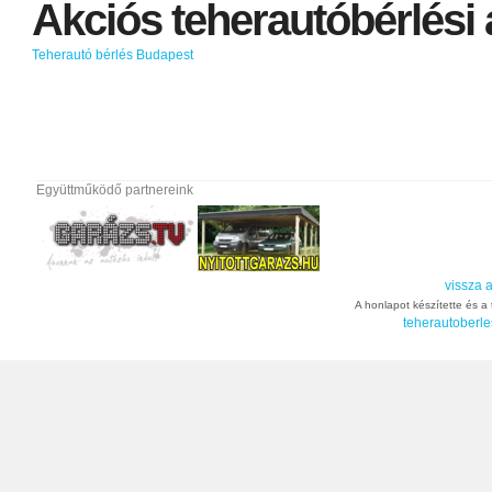
Akciós
teherautóbérlési
Teherautó bérlés Budapest
Együttműködő partnereink
vissza a
A honlapot készítette és a t
teherautoberle