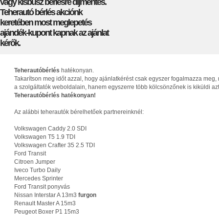
vagy kisbusz bérlésre díjmentes.
Teherautó bérlés akciónk
keretében most meglepetés
ajándék-kupont kapnak az ajánlat
kérők.
Teherautóbérlés
hatékonyan.
Takarítson meg időt azzal, hogy ajánlatkérést csak egyszer fogalmazza meg, 
a szolgáltatók weboldalain, hanem egyszerre több kölcsönzőnek is kiküldi az
Teherautóbérlés hatékonyan!
Az alábbi teherautók bérelhetőek partnereinknél:
Volkswagen Caddy 2.0 SDI
Volkswagen T5 1.9 TDI
Volkswagen Crafter 35 2.5 TDI
Ford Transit
Citroen Jumper
Iveco Turbo Daily
Mercedes Sprinter
Ford Transit ponyvás
Nissan Interstar A 13m3
furgon
Renault Master A 15m3
Peugeot Boxer P1 15m3