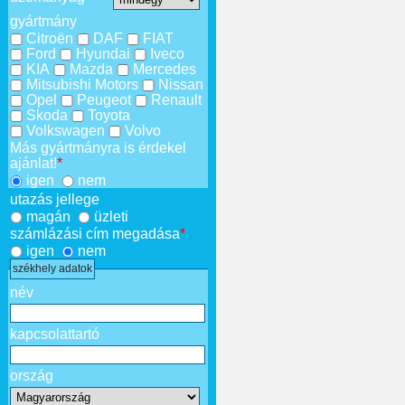
gyártmány
Citroën
DAF
FIAT
Ford
Hyundai
Iveco
KIA
Mazda
Mercedes
Mitsubishi Motors
Nissan
Opel
Peugeot
Renault
Skoda
Toyota
Volkswagen
Volvo
Más gyártmányra is érdekel
ajánlat!
*
igen
nem
utazás jellege
magán
üzleti
számlázási cím megadása
*
igen
nem
székhely adatok
név
kapcsolattartó
ország