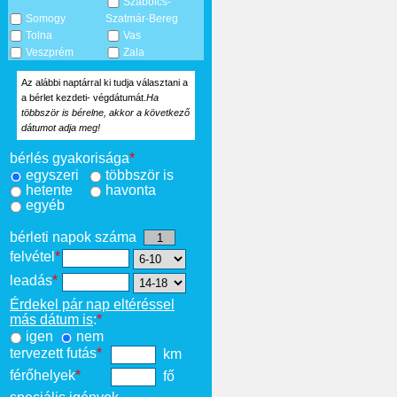
Szabolcs-
Somogy
Szatmár-Bereg
Tolna
Vas
Veszprém
Zala
Az alábbi naptárral ki tudja választani a
a bérlet kezdeti- végdátumát.
Ha
többször is bérelne, akkor a következő
dátumot adja meg!
bérlés gyakorisága
*
egyszeri
többször is
hetente
havonta
egyéb
bérleti napok száma
felvétel
*
leadás
*
Érdekel pár nap eltéréssel
más dátum is
:
*
igen
nem
tervezett futás
*
km
férőhelyek
*
fő