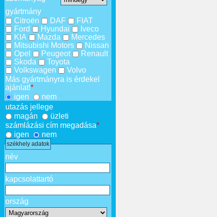
gyártmány
Citroën
DAF
FIAT
Ford
Hyundai
Iveco
KIA
Mazda
Mercedes
Mitsubishi Motors
Nissan
Opel
Peugeot
Renault
Skoda
Toyota
Volkswagen
Volvo
Más gyártmányra is érdekel
ajánlat!
*
igen
nem
utazás jellege
magán
üzleti
számlázási cím megadása
*
igen
nem
székhely adatok
név
kapcsolattartó
ország