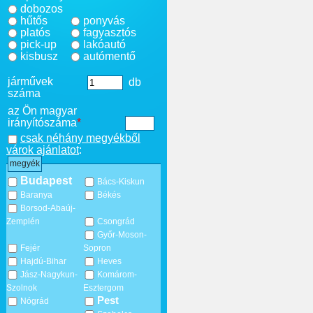
dobozos
hűtős
ponyvás
platós
fagyasztós
pick-up
lakóautó
kisbusz
autómentő
járművek
db
száma
az Ön magyar
irányítószáma
*
csak néhány megyékből
várok ajánlatot
:
megyék
Budapest
Bács-Kiskun
Baranya
Békés
Borsod-Abaúj-
Zemplén
Csongrád
Győr-Moson-
Fejér
Sopron
Hajdú-Bihar
Heves
Jász-Nagykun-
Komárom-
Szolnok
Esztergom
Pest
Nógrád