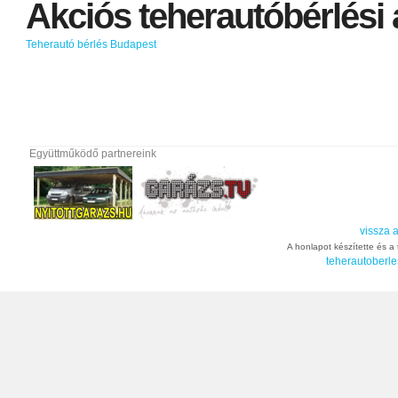
Akciós
teherautóbérlési
Teherautó bérlés Budapest
Együttműködő partnereink
vissza a
A honlapot készítette és a t
teherautoberle