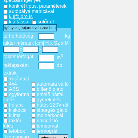
speciális igények
konkrét típus, paraméterek
autópálya matricával
külföldre is
kiállással
sofőrrel
igények gépjárművel szemben
terhelhetőség
kg
raktér méretek [cm] H x Sz x M
x
x
3
raktér térfogat
m
raklapszám
db
extrák
+utánfutó
4x4
automata váltó
ABS
billenő plató
egyforma
emelő hátfal
autók
gyerekülés
hólánc
hűtés 220V-ról
kiskocsi
kipörgés gátló
klíma
molnárkocsi
raktér
navigáció
fűtés
tempomat
tetőbox
termográf
üzemanyag