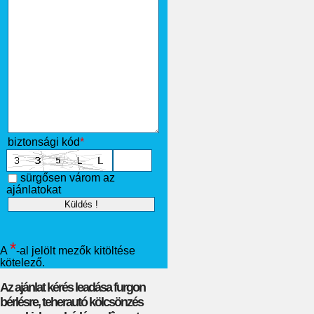
biztonsági kód
*
sürgősen várom az
ajánlatokat
*
A
-al jelölt mezők kitöltése
kötelező.
Az ajánlat kérés leadása furgon
bérlésre, teherautó kölcsönzés