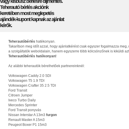
vagy kisbusz bérlésre díjmentes.
Teherautó bérlés akciónk
keretében most meglepetés
ajándék-kupont kapnak az ajánlat
kérők.
Teherautóbérlés
hatékonyan.
Takarítson meg időt azzal, hogy ajánlatkérést csak egyszer fogalmazza meg, 
a szolgáltatók weboldalain, hanem egyszerre több kölcsönzőnek is kiküldi az
Teherautóbérlés hatékonyan!
Az alábbi teherautók bérelhetőek partnereinknél:
Volkswagen Caddy 2.0 SDI
Volkswagen T5 1.9 TDI
Volkswagen Crafter 35 2.5 TDI
Ford Transit
Citroen Jumper
Iveco Turbo Daily
Mercedes Sprinter
Ford Transit ponyvás
Nissan Interstar A 13m3
furgon
Renault Master A 15m3
Peugeot Boxer P1 15m3