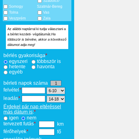
Szabolcs-
Somogy
Szatmár-Bereg
Tolna
Vas
Veszprém
Zala
Az alábbi naptárral ki tudja választani a
a bérlet kezdeti- végdátumát.
Ha
többször is bérelne, akkor a következő
dátumot adja meg!
bérlés gyakorisága
*
egyszeri
többször is
hetente
havonta
egyéb
bérleti napok száma
felvétel
*
leadás
*
Érdekel pár nap eltéréssel
más dátum is
:
*
igen
nem
tervezett futás
*
km
férőhelyek
*
fő