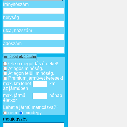
irányítószám
helység
utca, házszám
adószám
minőségi elvárásaim
Olcsó megoldás érdekel!
Átlagos minőség.
Átlagon felüli minőség.
Prémium járművet keresek!
max. km lehet
km
az járműben
max. jármű
hónap
életkor
Lehet a jármű matricázva?
*
nem
mindegy
megjegyzés