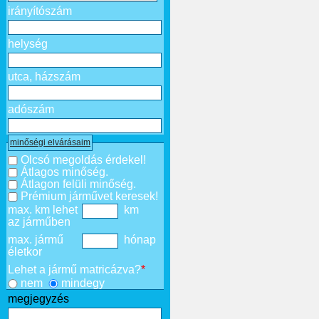
irányítószám
helység
utca, házszám
adószám
minőségi elvárásaim
Olcsó megoldás érdekel!
Átlagos minőség.
Átlagon felüli minőség.
Prémium járművet keresek!
max. km lehet
km
az járműben
max. jármű
hónap
életkor
Lehet a jármű matricázva?
*
nem
mindegy
megjegyzés