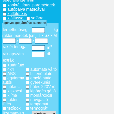
speciális igények
konkrét típus, paraméterek
autópálya matricával
külföldre is
kiállással
sofőrrel
igények gépjárművel szemben
terhelhetőség
kg
raktér méretek [cm] H x Sz x M
x
x
3
raktér térfogat
m
raklapszám
db
extrák
+utánfutó
4x4
automata váltó
ABS
billenő plató
egyforma
emelő hátfal
autók
gyerekülés
hólánc
hűtés 220V-ról
kiskocsi
kipörgés gátló
klíma
molnárkocsi
raktér
navigáció
fűtés
tempomat
tetőbox
termográf
üzemanyag