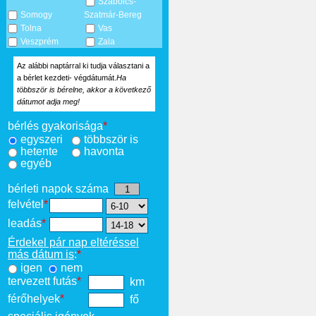
Szabolcs-
Somogy
Szatmár-Bereg
Tolna
Vas
Veszprém
Zala
Az alábbi naptárral ki tudja választani a
a bérlet kezdeti- végdátumát.
Ha
többször is bérelne, akkor a következő
dátumot adja meg!
bérlés gyakorisága
*
egyszeri
többször is
hetente
havonta
egyéb
bérleti napok száma
felvétel
*
leadás
*
Érdekel pár nap eltéréssel
más dátum is
:
*
igen
nem
tervezett futás
*
km
férőhelyek
*
fő