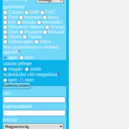
gyártmány
Citroën
DAF
FIAT
Ford
Hyundai
Iveco
KIA
Mazda
Mercedes
Mitsubishi Motors
Nissan
Opel
Peugeot
Renault
Skoda
Toyota
Volkswagen
Volvo
Más gyártmányra is érdekel
ajánlat!
*
igen
nem
utazás jellege
magán
üzleti
számlázási cím megadása
*
igen
nem
székhely adatok
név
kapcsolattartó
ország