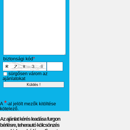
biztonsági kód
*
sürgősen várom az
ajánlatokat
*
A
-al jelölt mezők kitöltése
kötelező.
Az ajánlat kérés leadása furgon
bérlésre, teherautó kölcsönzés