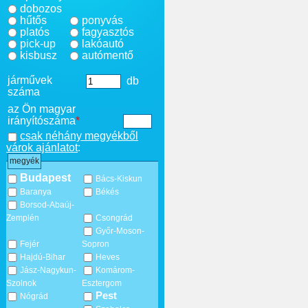
dobozos
hűtős
ponyvás
platós
fagyasztós
pick-up
lakóautó
kisbusz
autómentő
járművek
db
száma
az Ön magyar
irányítószáma
*
csak néhány megyékből
várok ajánlatot
:
megyék
Budapest
Bács-Kiskun
Baranya
Békés
Borsod-Abaúj-
Zemplén
Csongrád
Győr-Moson-
Fejér
Sopron
Hajdú-Bihar
Heves
Jász-Nagykun-
Komárom-
Szolnok
Esztergom
Pest
Nógrád