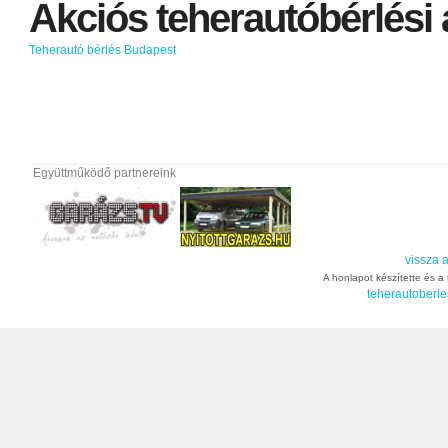
Akciós
teherautóbérlési
Teherautó bérlés Budapest
Együttműködő partnereink
vissza a
A honlapot készítette és a t
teherautoberle