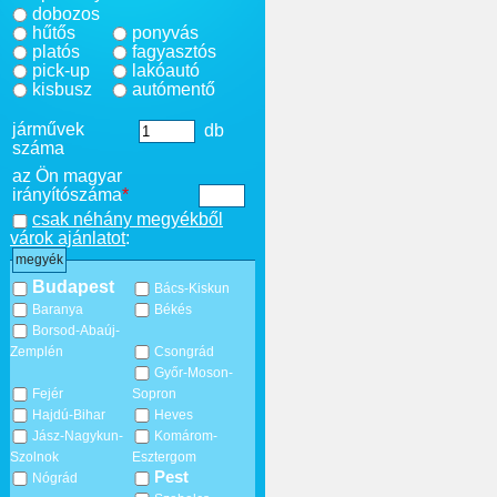
dobozos
hűtős
ponyvás
platós
fagyasztós
pick-up
lakóautó
kisbusz
autómentő
járművek
db
száma
az Ön magyar
irányítószáma
*
csak néhány megyékből
várok ajánlatot
:
megyék
Budapest
Bács-Kiskun
Baranya
Békés
Borsod-Abaúj-
Zemplén
Csongrád
Győr-Moson-
Fejér
Sopron
Hajdú-Bihar
Heves
Jász-Nagykun-
Komárom-
Szolnok
Esztergom
Pest
Nógrád