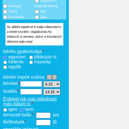
Szabolcs-
Somogy
Szatmár-Bereg
Tolna
Vas
Veszprém
Zala
Az alábbi naptárral ki tudja választani a
a bérlet kezdeti- végdátumát.
Ha
többször is bérelne, akkor a következő
dátumot adja meg!
bérlés gyakorisága
*
egyszeri
többször is
hetente
havonta
egyéb
bérleti napok száma
felvétel
*
leadás
*
Érdekel pár nap eltéréssel
más dátum is
:
*
igen
nem
tervezett futás
*
km
férőhelyek
*
fő