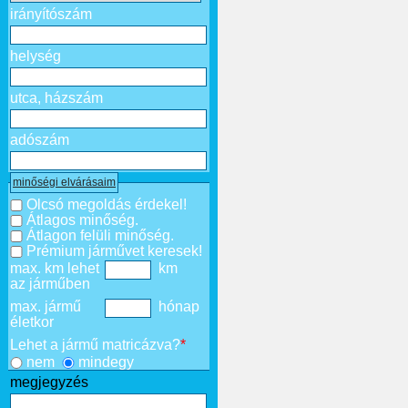
irányítószám
helység
utca, házszám
adószám
minőségi elvárásaim
Olcsó megoldás érdekel!
Átlagos minőség.
Átlagon felüli minőség.
Prémium járművet keresek!
max. km lehet
km
az járműben
max. jármű
hónap
életkor
Lehet a jármű matricázva?
*
nem
mindegy
megjegyzés