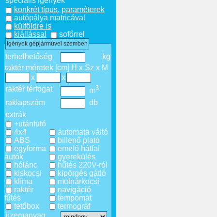
speciális igények
konkrét típus, paraméterek
autópálya matricával
külföldre is
kiállással
sofőrrel
igények gépjárművel szemben
terhelhetőség
kg
raktér méretek [cm] H x Sz x M
x
x
3
raktér térfogat
m
raklapszám
db
extrák
+utánfutó
4x4
automata váltó
ABS
billenő plató
egyforma
emelő hátfal
autók
gyerekülés
hólánc
hűtés 220V-ról
kiskocsi
kipörgés gátló
klíma
molnárkocsi
raktér
navigáció
fűtés
tempomat
tetőbox
termográf
üzemanyag