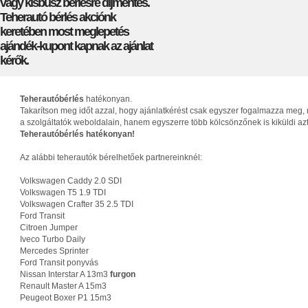
vagy kisbusz bérlésre díjmentes.
Teherautó bérlés akciónk
keretében most meglepetés
ajándék-kupont kapnak az ajánlat
kérők.
Teherautóbérlés
hatékonyan.
Takarítson meg időt azzal, hogy ajánlatkérést csak egyszer fogalmazza meg, 
a szolgáltatók weboldalain, hanem egyszerre több kölcsönzőnek is kiküldi az
Teherautóbérlés hatékonyan!
Az alábbi teherautók bérelhetőek partnereinknél:
Volkswagen Caddy 2.0 SDI
Volkswagen T5 1.9 TDI
Volkswagen Crafter 35 2.5 TDI
Ford Transit
Citroen Jumper
Iveco Turbo Daily
Mercedes Sprinter
Ford Transit ponyvás
Nissan Interstar A 13m3
furgon
Renault Master A 15m3
Peugeot Boxer P1 15m3