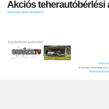
Akciós
teherautóbérlési
Teherautó bérlés Budapest
Együttműködő partnereink
vissza a
A honlapot készítette és a t
teherautoberle