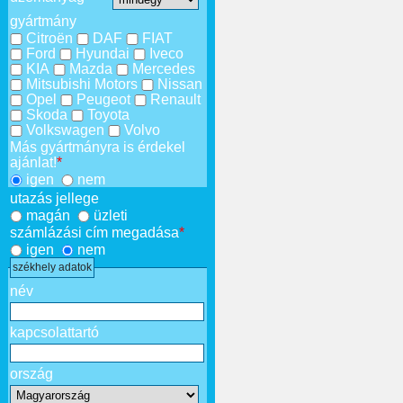
gyártmány
Citroën
DAF
FIAT
Ford
Hyundai
Iveco
KIA
Mazda
Mercedes
Mitsubishi Motors
Nissan
Opel
Peugeot
Renault
Skoda
Toyota
Volkswagen
Volvo
Más gyártmányra is érdekel
ajánlat!
*
igen
nem
utazás jellege
magán
üzleti
számlázási cím megadása
*
igen
nem
székhely adatok
név
kapcsolattartó
ország