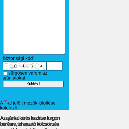
biztonsági kód
*
sürgősen várom az
ajánlatokat
*
A
-al jelölt mezők kitöltése
kötelező.
Az ajánlat kérés leadása furgon
bérlésre, teherautó kölcsönzés