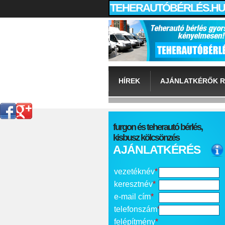
TEHERAUTÓBÉRLÉS.HU
HÍREK
AJÁNLATKÉRŐK R
furgon és teherautó bérlés,
kisbusz kölcsönzés
AJÁNLATKÉRÉS
vezetéknév
*
keresztnév
*
e-mail cím
*
telefonszám
*
felépítmény
*