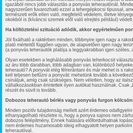
igazából nincs jobb választás a ponyvás teherautónál. Minden
nagyszerűen fuvarozható ezzel a tehergépkocsi típussal, am
természeti erők ellen való, megfelelő védelem, illetve lényeg
okokból is (kíváncsi szemek elől való elrejtés például) védet
Ha költöztetési szituáció adódik, akkor egyértelműen pon
Jól fixálható a raktérben minden, többnyire igen nagy a ra
plató mérteitől függően ugyan, de alapvetően igen nagy terü
(a ponyvás teherautók platója a leggyakrabban igen széles, 
Olyan esetekben a leghálásabb ponyvás teherkocsit választani
az áru több darabban, több adagban van, különböző helyeken
teherautó? A ponyvát elég félrerántani és már mehet is s ra
kell teljesen befűzni a ponyvát: mehetünk tovább a következ
csináljuk, amíg csak szükséges. Nem véletlen, hogy az italsz
vállalkozásokban érintettek ilyen autókat használnak. Csak „k
részét és süvít is tovább.
Dobozos teherautó bérlés vagy ponyvás furgon kölcsö
Minden pozitív tulajdonság mellett azért érdemes odafigyeln
elhanyagolható részletre is, hogy a ponyva sajnos nem zárha
dobozos felépítmény. Ennek hatására előfordulhatnak lopások,
nem érdemes huzamosabb ideig elhagyatott helyen parkolni
teherautóval.