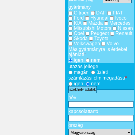
gyártmány
Citroën
DAF
FIAT
Ford
Hyundai
Iveco
KIA
Mazda
Mercedes
Mitsubishi Motors
Nissan
Opel
Peugeot
Renault
Skoda
Toyota
Volkswagen
Volvo
Más gyártmányra is érdekel
ajánlat!
*
igen
nem
utazás jellege
magán
üzleti
számlázási cím megadása
*
igen
nem
székhely adatok
név
kapcsolattartó
ország