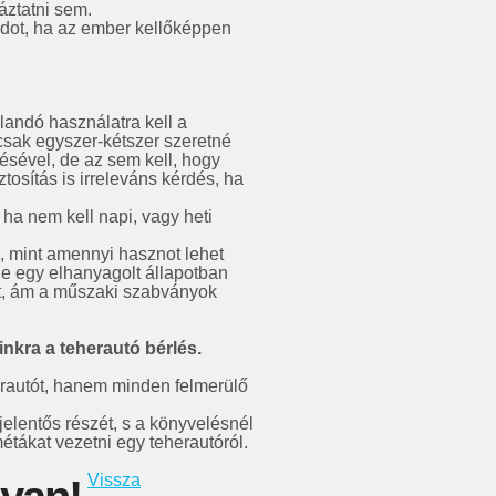
áztatni sem.
dot, ha az ember kellőképpen
landó használatra kell a
csak egyszer-kétszer szeretné
désével, de az sem kell, hogy
tosítás is irreleváns kérdés, ha
ha nem kell napi, vagy heti
n, mint amennyi hasznot lehet
de egy elhanyagolt állapotban
ent, ám a műszaki szabványok
nkra a teherautó bérlés.
erautót, hanem minden felmerülő
jelentős részét, s a könyvelésnél
tákat vezetni egy teherautóról.
Vissza