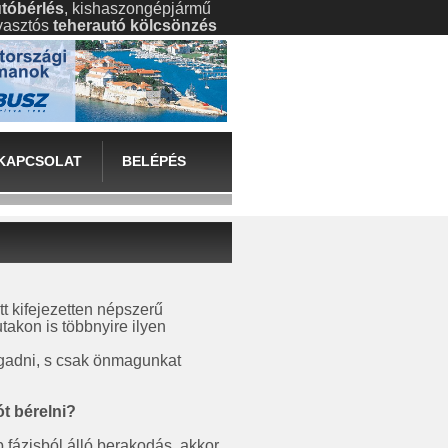
tóbérlés
, kishaszongépjármű
gyasztós
teherautó kölcsönzés
KAPCSOLAT
BELÉPÉS
t kifejezetten népszerű
akon is többnyire ilyen
gadni, s csak önmagunkat
t bérelni
?
b fázisból álló berakodás, akkor