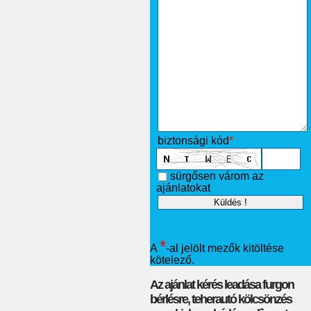
biztonsági kód
*
sürgősen várom az
ajánlatokat
*
A
-al jelölt mezők kitöltése
kötelező.
Az ajánlat kérés leadása furgon
bérlésre, teherautó kölcsönzés