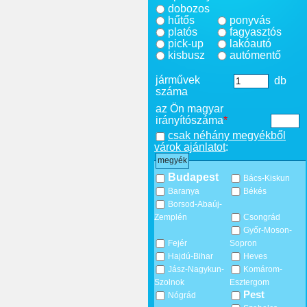
dobozos
hűtős
ponyvás
platós
fagyasztós
pick-up
lakóautó
kisbusz
autómentő
járművek
db
száma
az Ön magyar
irányítószáma
*
csak néhány megyékből
várok ajánlatot
:
megyék
Budapest
Bács-Kiskun
Baranya
Békés
Borsod-Abaúj-
Zemplén
Csongrád
Győr-Moson-
Fejér
Sopron
Hajdú-Bihar
Heves
Jász-Nagykun-
Komárom-
Szolnok
Esztergom
Pest
Nógrád