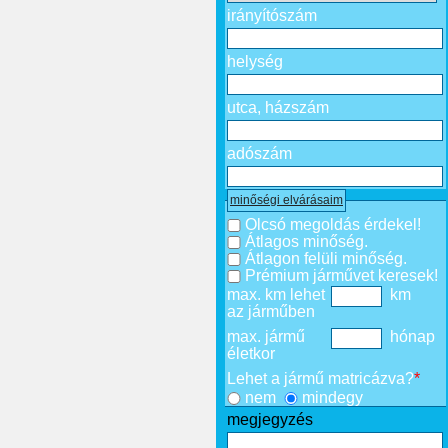
irányítószám
helység
utca, házszám
adószám
minőségi elvárásaim
Olcsó megoldás érdekel!
Átlagos minőség.
Átlagon felüli minőség.
Prémium járművet keresek!
max. km lehet
km
az járműben
max. jármű
hónap
életkor
Lehet a jármű matricázva?
*
nem
mindegy
megjegyzés