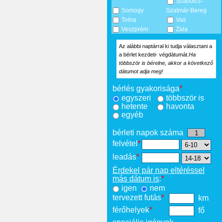
Szabolcs-
Somogy
Szatmár-Bereg
Tolna
Vas
Veszprém
Zala
Az alábbi naptárral ki tudja választani a
a bérlet kezdeti- végdátumát.
Ha
többször is bérelne, akkor a következő
dátumot adja meg!
bérlés gyakorisága
*
egyszeri
többször is
hetente
havonta
egyéb
bérleti napok száma
felvétel
*
leadás
*
Érdekel pár nap eltéréssel
más dátum is
:
*
igen
nem
tervezett futás
*
km
férőhelyek
*
fő