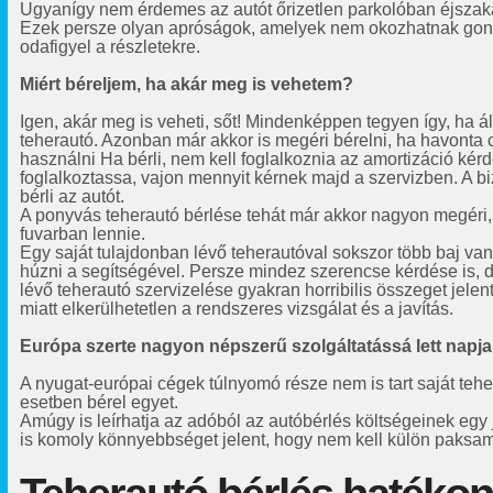
Ugyanígy nem érdemes az autót őrizetlen parkolóban éjszak
Ezek persze olyan apróságok, amelyek nem okozhatnak gon
odafigyel a részletekre.
Miért béreljem, ha akár meg is vehetem?
Igen, akár meg is veheti, sőt! Mindenképpen tegyen így, ha ál
teherautó. Azonban már akkor is megéri bérelni, ha havonta 
használni Ha bérli, nem kell foglalkoznia az amortizáció kér
foglalkoztassa, vajon mennyit kérnek majd a szervizben. A biz
bérli az autót.
A ponyvás teherautó bérlése tehát már akkor nagyon megéri, 
fuvarban lennie.
Egy saját tulajdonban lévő teherautóval sokszor több baj va
húzni a segítségével. Persze mindez szerencse kérdése is, 
lévő teherautó szervizelése gyakran horribilis összeget jel
miatt elkerülhetetlen a rendszeres vizsgálat és a javítás.
Európa szerte nagyon népszerű szolgáltatássá lett napjai
A nyugat-európai cégek túlnyomó része nem is tart saját teh
esetben bérel egyet.
Amúgy is leírhatja az adóból az autóbérlés költségeinek egy 
is komoly könnyebbséget jelent, hogy nem kell külön paksamé