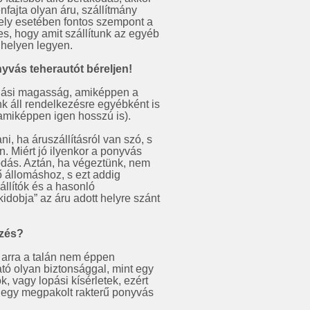
fajta olyan áru, szállítmány
ely esetében fontos szempont a
es, hogy amit szállítunk az egyéb
t helyen legyen.
yvás teherautót béreljen!
kodási magasság, amiképpen a
nk áll rendelkezésre egyébként is
amiképpen igen hosszú is).
, ha áruszállításról van szó, s
. Miért jó ilyenkor a ponyvás
kodás. Aztán, ha végeztünk, nem
ő állomáshoz, s ezt addig
állítók és a hasonló
idobja” az áru adott helyre szánt
nzés?
i arra a talán nem éppen
tó olyan biztonsággal, mint egy
 vagy lopási kísérletek, ezért
 egy megpakolt rakterű ponyvás