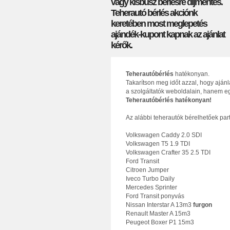
vagy kisbusz bérlésre díjmentes.
Teherautó bérlés akciónk
keretében most meglepetés
ajándék-kupont kapnak az ajánlat
kérők.
Teherautóbérlés
hatékonyan.
Takarítson meg időt azzal, hogy aján
a szolgáltatók weboldalain, hanem eg
Teherautóbérlés hatékonyan!
Az alábbi teherautók bérelhetőek par
Volkswagen Caddy 2.0 SDI
Volkswagen T5 1.9 TDI
Volkswagen Crafter 35 2.5 TDI
Ford Transit
Citroen Jumper
Iveco Turbo Daily
Mercedes Sprinter
Ford Transit ponyvás
Nissan Interstar A 13m3
furgon
Renault Master A 15m3
Peugeot Boxer P1 15m3