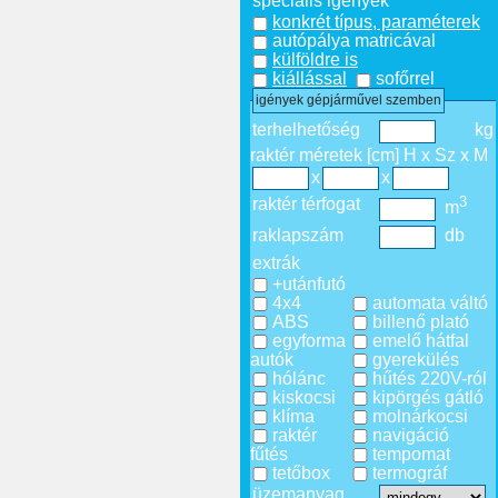
speciális igények
konkrét típus, paraméterek
autópálya matricával
külföldre is
kiállással
sofőrrel
igények gépjárművel szemben
terhelhetőség
kg
raktér méretek [cm] H x Sz x M
x
x
3
raktér térfogat
m
raklapszám
db
extrák
+utánfutó
4x4
automata váltó
ABS
billenő plató
egyforma
emelő hátfal
autók
gyerekülés
hólánc
hűtés 220V-ról
kiskocsi
kipörgés gátló
klíma
molnárkocsi
raktér
navigáció
fűtés
tempomat
tetőbox
termográf
üzemanyag