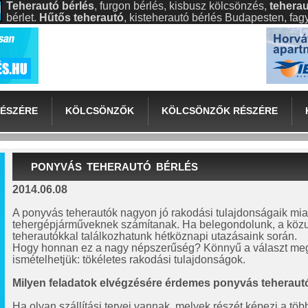
Teherautó bérlés
, furgon bérlés, kisbusz kölcsönzés,
teherau
bérlet.
Hűtős teherautó
, kisteherautó bérlés Budapesten, fa
ÉSZÉRE
KÖLCSÖNZŐK
KÖLCSÖNZŐK RÉSZÉRE
PONYVÁS TEHERAUTÓ BÉRLÉS
2014.06.08
A ponyvás teherautók nagyon jó rakodási tulajdonságaik miat
tehergépjárműveknek számítanak. Ha belegondolunk, a közut
teherautókkal találkozhatunk hétköznapi utazásaink során.
Hogy honnan ez a nagy népszerűség? Könnyű a választ me
ismételhetjük: tökéletes rakodási tulajdonságok.
Milyen feladatok elvégzésére érdemes
ponyvás teherautó
Ha olyan szállítási tervei vannak, melyek részét képezi a töb