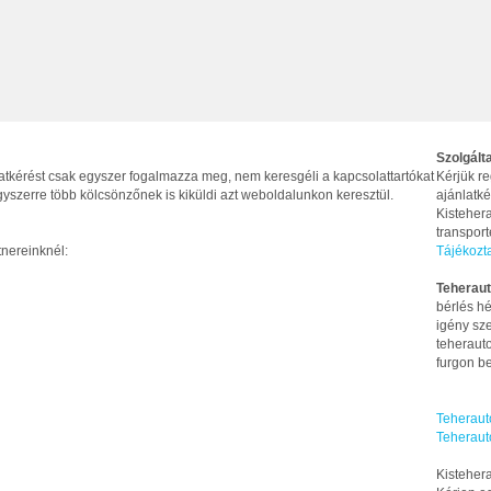
Szolgált
latkérést csak egyszer fogalmazza meg, nem keresgéli a kapcsolattartókat
Kérjük re
yszerre több kölcsönzőnek is kiküldi azt weboldalunkon keresztül.
ajánlatké
Kistehera
transpor
tnereinknél:
Tájékozt
Teheraut
bérlés hé
igény sze
teherauto
furgon be
Teheraut
Teheraut
Kistehera