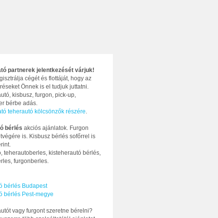
ató partnerek jelentkezését várjuk!
gisztrálja cégét és flottáját, hogy az
réseket Önnek is el tudjuk juttatni.
utó, kisbusz, furgon, pick-up,
ter bérbe adás.
ató teherautó kölcsönzők részére
.
ó bérlés
akciós ajánlatok. Furgon
tvégére is. Kisbusz bérlés sofőrrel is
rint.
, teherautoberles, kisteherautó bérlés,
rles, furgonberles.
ó bérlés Budapest
ó bérlés Pest-megye
utót vagy furgont szeretne bérelni?