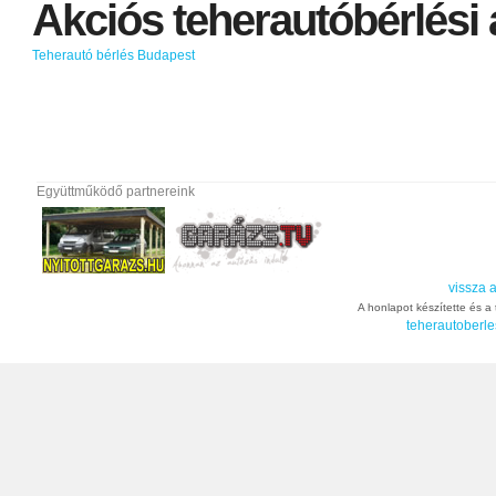
Akciós
teherautóbérlési
Teherautó bérlés Budapest
Együttműködő partnereink
vissza a
A honlapot készítette és a t
teherautoberle