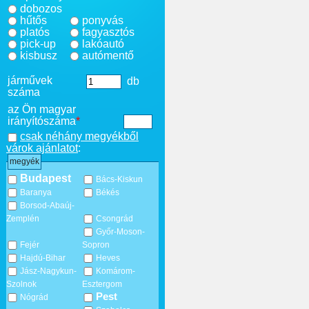
dobozos
hűtős
ponyvás
platós
fagyasztós
pick-up
lakóautó
kisbusz
autómentő
járművek
db
száma
az Ön magyar
irányítószáma
*
csak néhány megyékből
várok ajánlatot
:
megyék
Budapest
Bács-Kiskun
Baranya
Békés
Borsod-Abaúj-
Zemplén
Csongrád
Győr-Moson-
Fejér
Sopron
Hajdú-Bihar
Heves
Jász-Nagykun-
Komárom-
Szolnok
Esztergom
Pest
Nógrád