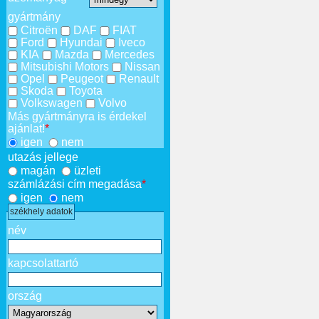
gyártmány
Citroën
DAF
FIAT
Ford
Hyundai
Iveco
KIA
Mazda
Mercedes
Mitsubishi Motors
Nissan
Opel
Peugeot
Renault
Skoda
Toyota
Volkswagen
Volvo
Más gyártmányra is érdekel
ajánlat!
*
igen
nem
utazás jellege
magán
üzleti
számlázási cím megadása
*
igen
nem
székhely adatok
név
kapcsolattartó
ország