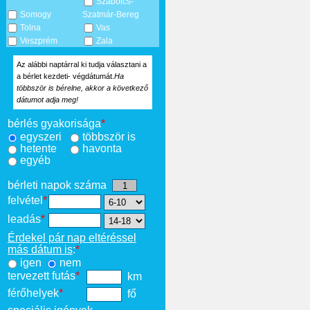
Szabolcs-
Somogy
Szatmár-Bereg
Tolna
Vas
Veszprém
Zala
Az alábbi naptárral ki tudja választani a
a bérlet kezdeti- végdátumát.
Ha
többször is bérelne, akkor a következő
dátumot adja meg!
bérlés gyakorisága
*
egyszeri
többször is
hetente
havonta
egyéb
bérleti napok száma
felvétel
*
leadás
*
Érdekel pár nap eltéréssel
más dátum is
:
*
igen
nem
tervezett futás
*
km
férőhelyek
*
fő