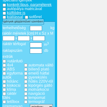
speciális igények
konkrét típus, paraméterek
autópálya matricával
külföldre is
kiállással
sofőrrel
igények gépjárművel szemben
terhelhetőség
kg
raktér méretek [cm] H x Sz x M
x
x
3
raktér térfogat
m
raklapszám
db
extrák
+utánfutó
4x4
automata váltó
ABS
billenő plató
egyforma
emelő hátfal
autók
gyerekülés
hólánc
hűtés 220V-ról
kiskocsi
kipörgés gátló
klíma
molnárkocsi
raktér
navigáció
fűtés
tempomat
tetőbox
termográf
üzemanyag