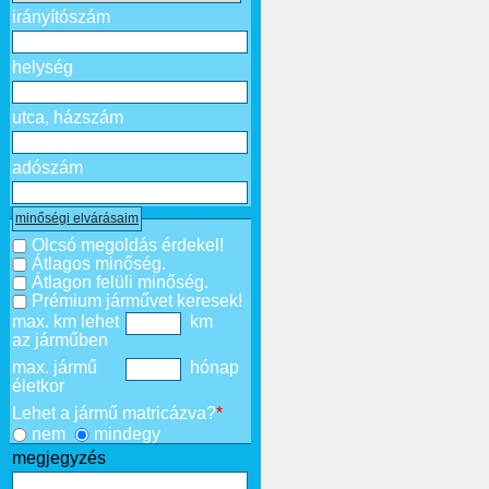
irányítószám
helység
utca, házszám
adószám
minőségi elvárásaim
Olcsó megoldás érdekel!
Átlagos minőség.
Átlagon felüli minőség.
Prémium járművet keresek!
max. km lehet
km
az járműben
max. jármű
hónap
életkor
Lehet a jármű matricázva?
*
nem
mindegy
megjegyzés