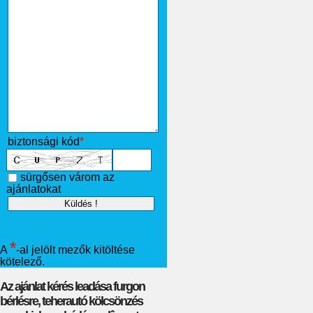
biztonsági kód
*
sürgősen várom az
ajánlatokat
*
A
-al jelölt mezők kitöltése
kötelező.
Az ajánlat kérés leadása furgon
bérlésre, teherautó kölcsönzés