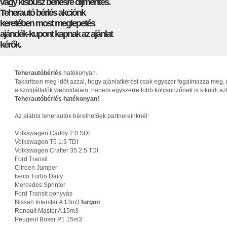
vagy kisbusz bérlésre díjmentes.
Teherautó bérlés akciónk
keretében most meglepetés
ajándék-kupont kapnak az ajánlat
kérők.
Teherautóbérlés
hatékonyan.
Takarítson meg időt azzal, hogy ajánlatkérést csak egyszer fogalmazza meg, 
a szolgáltatók weboldalain, hanem egyszerre több kölcsönzőnek is kiküldi az
Teherautóbérlés hatékonyan!
Az alábbi teherautók bérelhetőek partnereinknél:
Volkswagen Caddy 2.0 SDI
Volkswagen T5 1.9 TDI
Volkswagen Crafter 35 2.5 TDI
Ford Transit
Citroen Jumper
Iveco Turbo Daily
Mercedes Sprinter
Ford Transit ponyvás
Nissan Interstar A 13m3
furgon
Renault Master A 15m3
Peugeot Boxer P1 15m3