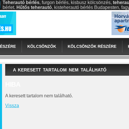
Teherautó bérlés
, furgon bérlés, kisbusz kölcsönzés,
teherau
bérlet.
Hűtős teherautó
, kisteherautó bérlés Budapesten, fa
ÉSZÉRE
KÖLCSÖNZŐK
KÖLCSÖNZŐK RÉSZÉRE
A KERESETT TARTALOM NEM TALÁLHATÓ
HIBA
A keresett tartalom nem található.
Vissza