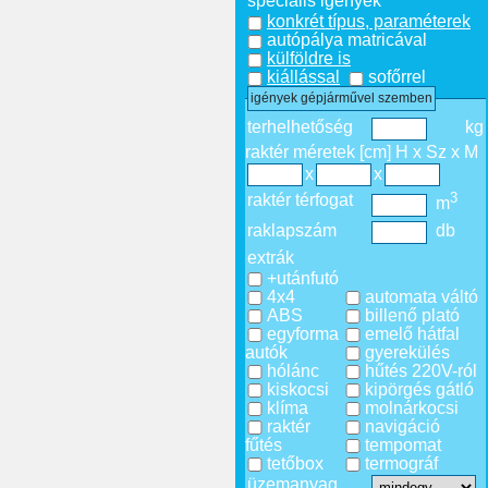
speciális igények
konkrét típus, paraméterek
autópálya matricával
külföldre is
kiállással
sofőrrel
igények gépjárművel szemben
terhelhetőség
kg
raktér méretek [cm] H x Sz x M
x
x
3
raktér térfogat
m
raklapszám
db
extrák
+utánfutó
4x4
automata váltó
ABS
billenő plató
egyforma
emelő hátfal
autók
gyerekülés
hólánc
hűtés 220V-ról
kiskocsi
kipörgés gátló
klíma
molnárkocsi
raktér
navigáció
fűtés
tempomat
tetőbox
termográf
üzemanyag