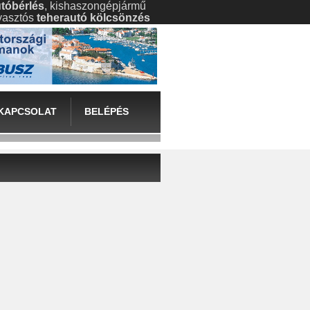
tóbérlés
, kishaszongépjármű
gyasztós
teherautó kölcsönzés
KAPCSOLAT
BELÉPÉS