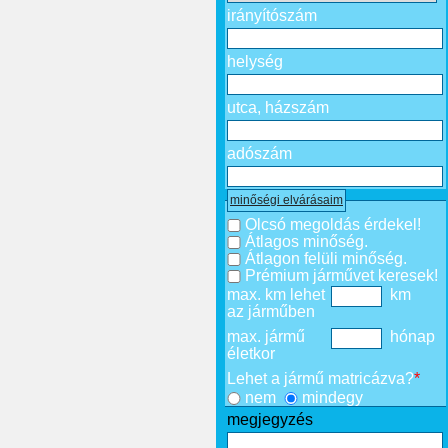
irányítószám
helység
utca, házszám
adószám
minőségi elvárásaim
Olcsó megoldás érdekel!
Átlagos minőség.
Átlagon felüli minőség.
Prémium járművet keresek!
max. km lehet
km
az járműben
max. jármű
hónap
életkor
Lehet a jármű matricázva?
*
nem
mindegy
megjegyzés