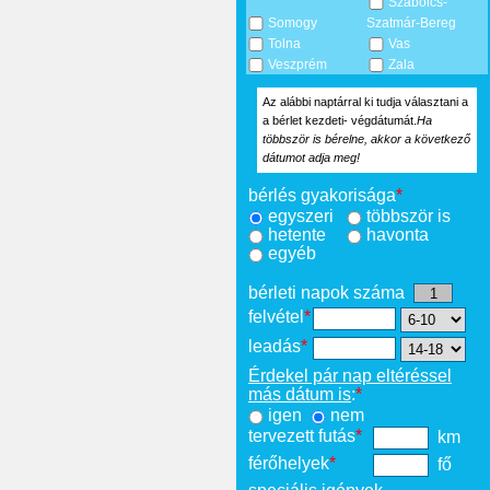
Szabolcs-
Somogy
Szatmár-Bereg
Tolna
Vas
Veszprém
Zala
Az alábbi naptárral ki tudja választani a
a bérlet kezdeti- végdátumát.
Ha
többször is bérelne, akkor a következő
dátumot adja meg!
bérlés gyakorisága
*
egyszeri
többször is
hetente
havonta
egyéb
bérleti napok száma
felvétel
*
leadás
*
Érdekel pár nap eltéréssel
más dátum is
:
*
igen
nem
tervezett futás
*
km
férőhelyek
*
fő