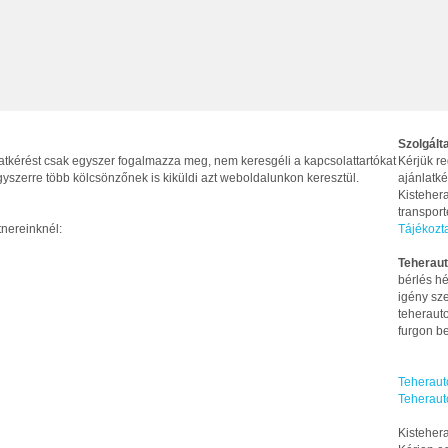
Szolgált
latkérést csak egyszer fogalmazza meg, nem keresgéli a kapcsolattartókat
Kérjük re
yszerre több kölcsönzőnek is kiküldi azt weboldalunkon keresztül.
ajánlatké
Kistehera
transpor
tnereinknél:
Tájékozt
Teheraut
bérlés hé
igény sze
teherauto
furgon be
Teheraut
Teheraut
Kistehera