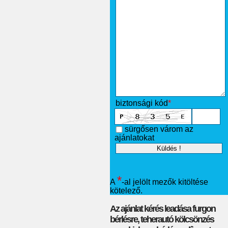
biztonsági kód
*
sürgősen várom az
ajánlatokat
*
A
-al jelölt mezők kitöltése
kötelező.
Az ajánlat kérés leadása furgon
bérlésre, teherautó kölcsönzés