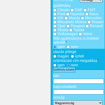
gyártmány
Citroën
DAF
FIAT
Ford
Hyundai
Iveco
KIA
Mazda
Mercedes
Mitsubishi Motors
Nissan
Opel
Peugeot
Renault
Skoda
Toyota
Volkswagen
Volvo
Más gyártmányra is érdekel
ajánlat!
*
igen
nem
utazás jellege
magán
üzleti
számlázási cím megadása
*
igen
nem
székhely adatok
név
kapcsolattartó
ország