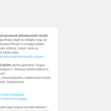
ató partnerek jelentkezését várjuk!
gisztrálja cégét és flottáját, hogy az
réseket Önnek is el tudjuk juttatni.
utó, kisbusz, furgon, pick-up,
ter bérbe adás.
ató teherautó kölcsönzők részére
.
ó bérlés
akciós ajánlatok. Furgon
tvégére is. Kisbusz bérlés sofőrrel is
rint.
, teherautoberles, kisteherautó bérlés,
rles, furgonberles.
ó bérlés Budapest
ó bérlés Pest-megye
utót vagy furgont szeretne bérelni?