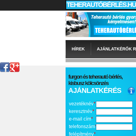
TEHERAUTÓBÉRLÉS.HU
HÍREK
AJÁNLATKÉRŐK R
furgon és teherautó bérlés,
kisbusz kölcsönzés
AJÁNLATKÉRÉS
vezetéknév
*
keresztnév
*
e-mail cím
*
telefonszám
*
felépítmény
*