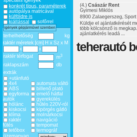
speciális igények
(4.)
Császár Rent
konkrét típus, paraméterek
Gyimesi Miklós
autópálya matricával
külföldre is
8900 Zalaegerszeg, Sport 
kiállással
sofőrrel
Küldje el ajánlatkérését m
igények gépjárművel szemben
több kölcsönző is megkap
ajánlatkérés leadá ...
terhelhetőség
kg
teherautó b
raktér méretek [cm] H x Sz x M
x
x
3
raktér térfogat
m
raklapszám
db
extrák
+utánfutó
4x4
automata váltó
ABS
billenő plató
egyforma
emelő hátfal
autók
gyerekülés
hólánc
hűtés 220V-ról
kiskocsi
kipörgés gátló
klíma
molnárkocsi
raktér
navigáció
fűtés
tempomat
tetőbox
termográf
üzemanyag