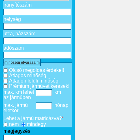
irányítószám
helység
utca, házszám
adószám
minőségi elvárásaim
Olcsó megoldás érdekel!
Átlagos minőség.
Átlagon felüli minőség.
Prémium járművet keresek!
max. km lehet
km
az járműben
max. jármű
hónap
életkor
Lehet a jármű matricázva?
*
nem
mindegy
megjegyzés