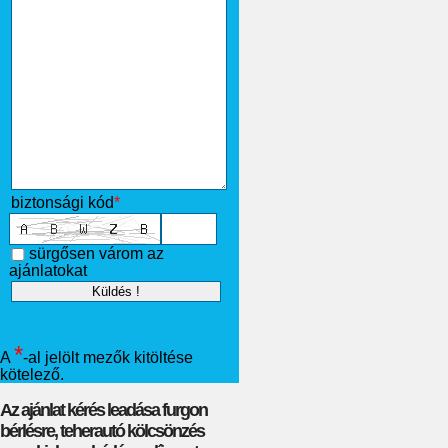
biztonsági kód
*
sürgősen várom az
ajánlatokat
*
A
-al jelölt mezők kitöltése
kötelező.
Az ajánlat kérés leadása furgon
bérlésre, teherautó kölcsönzés