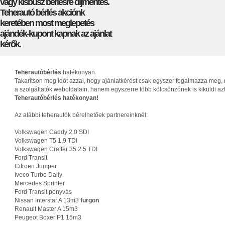
vagy kisbusz bérlésre díjmentes.
Teherautó bérlés akciónk
keretében most meglepetés
ajándék-kupont kapnak az ajánlat
kérők.
Teherautóbérlés
hatékonyan.
Takarítson meg időt azzal, hogy ajánlatkérést csak egyszer fogalmazza meg, 
a szolgáltatók weboldalain, hanem egyszerre több kölcsönzőnek is kiküldi az
Teherautóbérlés hatékonyan!
Az alábbi teherautók bérelhetőek partnereinknél:
Volkswagen Caddy 2.0 SDI
Volkswagen T5 1.9 TDI
Volkswagen Crafter 35 2.5 TDI
Ford Transit
Citroen Jumper
Iveco Turbo Daily
Mercedes Sprinter
Ford Transit ponyvás
Nissan Interstar A 13m3
furgon
Renault Master A 15m3
Peugeot Boxer P1 15m3