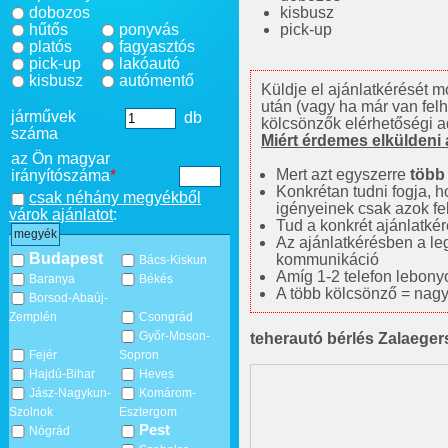
dobozos
kisbusz
hűtős
ponyvás
pick-up
platós
fagyasztós
pick-up
lakóautó
kisbusz
autómentő
Küldje el ajánlatkérését m
után (vagy ha már van fel
járművek
db
kölcsönzők elérhetőségi a
száma
Miért érdemes elküldeni a
az Ön magyar
Mert azt egyszerre
több
irányítószáma
*
Konkrétan tudni fogja, ho
csak néhány megyékből
igényeinek csak azok fel
várok ajánlatot
:
Tud a konkrét ajánlatké
megyék
Az ajánlatkérésben a le
Budapest
kommunikáció
Bács-Kiskun
Amíg 1-2 telefon lebonyol
Baranya
Békés
A több kölcsönző = nagy
Borsod-Abaúj-
Zemplén
Csongrád
Győr-Moson-
teherautó bérlés Zalaege
Fejér
Sopron
Hajdú-Bihar
Heves
Jász-Nagykun-
Komárom-
Szolnok
Esztergom
Pest
Nógrád