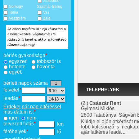
Szabolcs-
Somogy
Szatmár-Bereg
Tolna
Vas
Veszprém
Zala
Az alábbi naptárral ki tudja választani a
a bérlet kezdeti- végdátumát.
Ha
többször is bérelne, akkor a következő
dátumot adja meg!
bérlés gyakorisága
*
egyszeri
többször is
hetente
havonta
egyéb
bérleti napok száma
TELEPHELYEK
felvétel
*
leadás
*
(2.)
Császár Rent
Érdekel pár nap eltéréssel
Gyimesi Miklós
más dátum is
:
*
2800 Tatabánya, Ságvári E
igen
nem
Küldje el ajánlatkérését m
tervezett futás
*
km
több kölcsönző is megkap
férőhelyek
*
fő
ajánlatkérés leadá ...