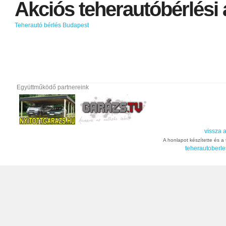
Akciós
teherautóbérlési
Teherautó bérlés Budapest
Együttműködő partnereink
vissza a
A honlapot készítette és a t
teherautoberle