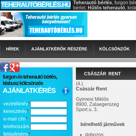
Teherautó bérlés
, furgon bé
TEHERAUTÓBÉRLÉS.HU
bérlet.
Hűtős teherautó
, ki
HÍREK
AJÁNLATKÉRŐK RÉSZÉRE
KÖLCSÖNZŐK
CSÁSZÁR RENT
furgon és teherautó bérlés,
kisbusz kölcsönzés
(4.)
Császár Rent
AJÁNLATKÉRÉS
Gyimesi Miklós
vezetéknév
*
8900, Zalaegerszeg
Sport u. 3.
keresztnév
*
e-mail cím
*
bérelhető járművek
telefonszám
*
felépítmény
*
dobozos