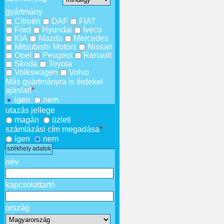
gyártmány
Citroën
DAF
FIAT
Ford
Hyundai
Iveco
KIA
Mazda
Mercedes
Mitsubishi Motors
Nissan
Opel
Peugeot
Renault
Skoda
Toyota
Volkswagen
Volvo
Más gyártmányra is érdekel
ajánlat!
*
igen
nem
utazás jellege
magán
üzleti
számlázási cím megadása
*
igen
nem
székhely adatok
név
kapcsolattartó
ország