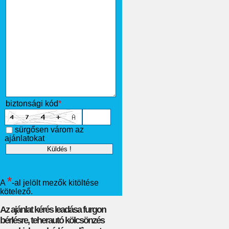
biztonsági kód
*
sürgősen várom az
ajánlatokat
*
A
-al jelölt mezők kitöltése
kötelező.
Az ajánlat kérés leadása furgon
bérlésre, teherautó kölcsönzés