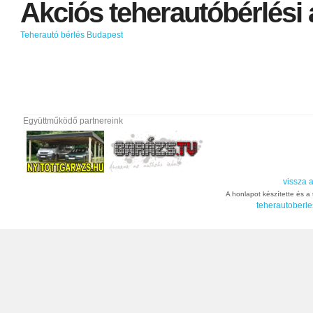
Akciós
teherautóbérlési
Teherautó bérlés Budapest
Együttműködő partnereink
vissza a
A honlapot készítette és a t
teherautoberle