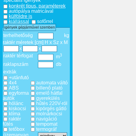
speciális igények
konkrét típus, paraméterek
autópálya matricával
külföldre is
kiállással
sofőrrel
igények gépjárművel szemben
terhelhetőség
kg
raktér méretek [cm] H x Sz x M
x
x
3
raktér térfogat
m
raklapszám
db
extrák
+utánfutó
4x4
automata váltó
ABS
billenő plató
egyforma
emelő hátfal
autók
gyerekülés
hólánc
hűtés 220V-ról
kiskocsi
kipörgés gátló
klíma
molnárkocsi
raktér
navigáció
fűtés
tempomat
tetőbox
termográf
üzemanyag