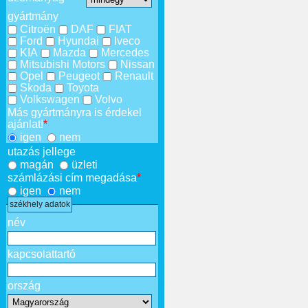
gyártmány
Citroën
DAF
FIAT
Ford
Hyundai
Iveco
KIA
Mazda
Mercedes
Mitsubishi Motors
Nissan
Opel
Peugeot
Renault
Skoda
Toyota
Volkswagen
Volvo
Más gyártmányra is érdekel
ajánlat!
*
igen
nem
utazás jellege
magán
üzleti
számlázási cím megadása
*
igen
nem
székhely adatok
név
kapcsolattartó
ország