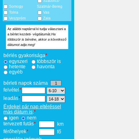
Szabolcs-
Somogy
Szatmár-Bereg
Tolna
Vas
Veszprém
Zala
Az alábbi naptárral ki tudja választani a
a bérlet kezdeti- végdátumát.
Ha
többször is bérelne, akkor a következő
dátumot adja meg!
bérlés gyakorisága
*
egyszeri
többször is
hetente
havonta
egyéb
bérleti napok száma
felvétel
*
leadás
*
Érdekel pár nap eltéréssel
más dátum is
:
*
igen
nem
tervezett futás
*
km
férőhelyek
*
fő