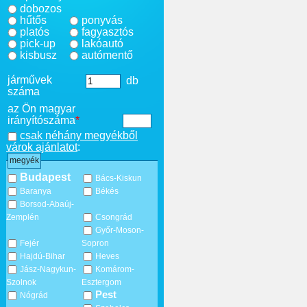
dobozos
hűtős
ponyvás
platós
fagyasztós
pick-up
lakóautó
kisbusz
autómentő
járművek
db
száma
az Ön magyar
irányítószáma
*
csak néhány megyékből
várok ajánlatot
:
megyék
Budapest
Bács-Kiskun
Baranya
Békés
Borsod-Abaúj-
Zemplén
Csongrád
Győr-Moson-
Fejér
Sopron
Hajdú-Bihar
Heves
Jász-Nagykun-
Komárom-
Szolnok
Esztergom
Pest
Nógrád