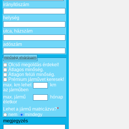
irányítószám
helység
utca, házszám
adószám
minőségi elvárásaim
Olcsó megoldás érdekel!
Átlagos minőség.
Átlagon felüli minőség.
Prémium járművet keresek!
max. km lehet
km
az járműben
max. jármű
hónap
életkor
Lehet a jármű matricázva?
*
nem
mindegy
megjegyzés