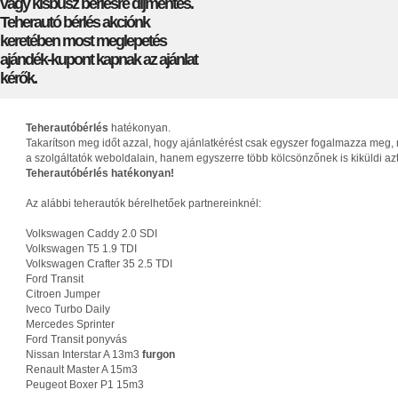
vagy kisbusz bérlésre díjmentes.
Teherautó bérlés akciónk
keretében most meglepetés
ajándék-kupont kapnak az ajánlat
kérők.
Teherautóbérlés
hatékonyan.
Takarítson meg időt azzal, hogy ajánlatkérést csak egyszer fogalmazza meg, 
a szolgáltatók weboldalain, hanem egyszerre több kölcsönzőnek is kiküldi az
Teherautóbérlés hatékonyan!
Az alábbi teherautók bérelhetőek partnereinknél:
Volkswagen Caddy 2.0 SDI
Volkswagen T5 1.9 TDI
Volkswagen Crafter 35 2.5 TDI
Ford Transit
Citroen Jumper
Iveco Turbo Daily
Mercedes Sprinter
Ford Transit ponyvás
Nissan Interstar A 13m3
furgon
Renault Master A 15m3
Peugeot Boxer P1 15m3