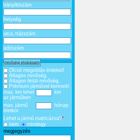
irányítószám
helység
utca, házszám
adószám
minőségi elvárásaim
Olcsó megoldás érdekel!
Átlagos minőség.
Átlagon felüli minőség.
Prémium járművet keresek!
max. km lehet
km
az járműben
max. jármű
hónap
életkor
Lehet a jármű matricázva?
*
nem
mindegy
megjegyzés