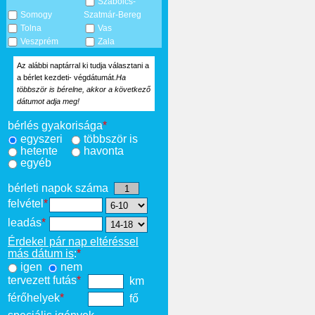
Szabolcs-
Somogy
Szatmár-Bereg
Tolna
Vas
Veszprém
Zala
Az alábbi naptárral ki tudja választani a
a bérlet kezdeti- végdátumát.
Ha
többször is bérelne, akkor a következő
dátumot adja meg!
bérlés gyakorisága
*
egyszeri
többször is
hetente
havonta
egyéb
bérleti napok száma
felvétel
*
leadás
*
Érdekel pár nap eltéréssel
más dátum is
:
*
igen
nem
tervezett futás
*
km
férőhelyek
*
fő