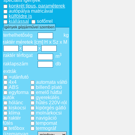
speciális igények
konkrét típus, paraméterek
autópálya matricával
külföldre is
kiállással
sofőrrel
igények gépjárművel szemben
terhelhetőség
kg
raktér méretek [cm] H x Sz x M
x
x
3
raktér térfogat
m
raklapszám
db
extrák
+utánfutó
4x4
automata váltó
ABS
billenő plató
egyforma
emelő hátfal
autók
gyerekülés
hólánc
hűtés 220V-ról
kiskocsi
kipörgés gátló
klíma
molnárkocsi
raktér
navigáció
fűtés
tempomat
tetőbox
termográf
üzemanyag