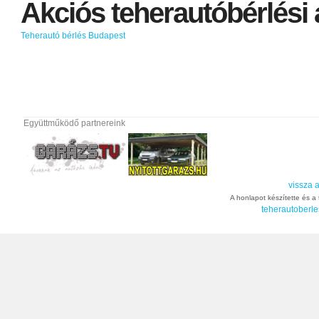
Akciós
teherautóbérlési
Teherautó bérlés Budapest
Együttműködő partnereink
vissza a
A honlapot készítette és a t
teherautoberle