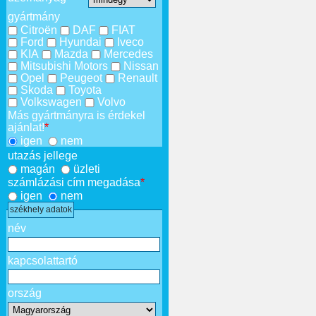
gyártmány
Citroën
DAF
FIAT
Ford
Hyundai
Iveco
KIA
Mazda
Mercedes
Mitsubishi Motors
Nissan
Opel
Peugeot
Renault
Skoda
Toyota
Volkswagen
Volvo
Más gyártmányra is érdekel
ajánlat!
*
igen
nem
utazás jellege
magán
üzleti
számlázási cím megadása
*
igen
nem
székhely adatok
név
kapcsolattartó
ország