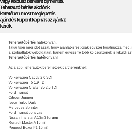
vagy kisbusz bérlésre díjmentes.
Teherautó bérlés akciónk
keretében most meglepetés
ajándék-kupont kapnak az ajánlat
kérők.
Teherautóbérlés
hatékonyan.
Takarítson meg időt azzal, hogy ajánlatkérést csak egyszer fogalmazza meg, 
a szolgáltatók weboldalain, hanem egyszerre több kölcsönzőnek is kiküldi az
Teherautóbérlés hatékonyan!
Az alábbi teherautók bérelhetőek partnereinknél:
Volkswagen Caddy 2.0 SDI
Volkswagen T5 1.9 TDI
Volkswagen Crafter 35 2.5 TDI
Ford Transit
Citroen Jumper
Iveco Turbo Daily
Mercedes Sprinter
Ford Transit ponyvás
Nissan Interstar A 13m3
furgon
Renault Master A 15m3
Peugeot Boxer P1 15m3