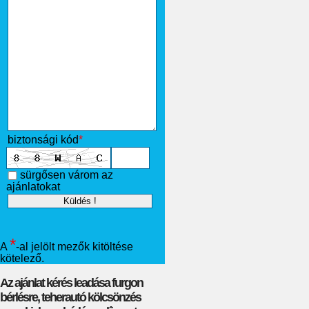
biztonsági kód
*
sürgősen várom az
ajánlatokat
*
A
-al jelölt mezők kitöltése
kötelező.
Az ajánlat kérés leadása furgon
bérlésre, teherautó kölcsönzés