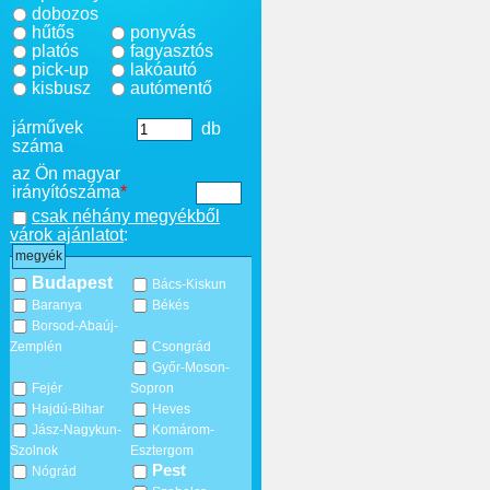
dobozos
hűtős
ponyvás
platós
fagyasztós
pick-up
lakóautó
kisbusz
autómentő
járművek
db
száma
az Ön magyar
irányítószáma
*
csak néhány megyékből
várok ajánlatot
:
megyék
Budapest
Bács-Kiskun
Baranya
Békés
Borsod-Abaúj-
Zemplén
Csongrád
Győr-Moson-
Fejér
Sopron
Hajdú-Bihar
Heves
Jász-Nagykun-
Komárom-
Szolnok
Esztergom
Pest
Nógrád