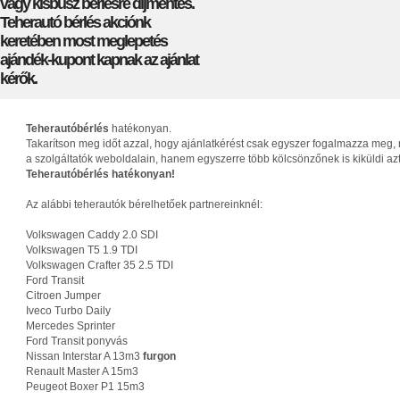
vagy kisbusz bérlésre díjmentes.
Teherautó bérlés akciónk
keretében most meglepetés
ajándék-kupont kapnak az ajánlat
kérők.
Teherautóbérlés
hatékonyan.
Takarítson meg időt azzal, hogy ajánlatkérést csak egyszer fogalmazza meg, 
a szolgáltatók weboldalain, hanem egyszerre több kölcsönzőnek is kiküldi az
Teherautóbérlés hatékonyan!
Az alábbi teherautók bérelhetőek partnereinknél:
Volkswagen Caddy 2.0 SDI
Volkswagen T5 1.9 TDI
Volkswagen Crafter 35 2.5 TDI
Ford Transit
Citroen Jumper
Iveco Turbo Daily
Mercedes Sprinter
Ford Transit ponyvás
Nissan Interstar A 13m3
furgon
Renault Master A 15m3
Peugeot Boxer P1 15m3