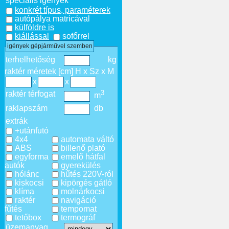
speciális igények
konkrét típus, paraméterek
autópálya matricával
külföldre is
kiállással
sofőrrel
igények gépjárművel szemben
terhelhetőség
kg
raktér méretek [cm] H x Sz x M
x
x
3
raktér térfogat
m
raklapszám
db
extrák
+utánfutó
4x4
automata váltó
ABS
billenő plató
egyforma
emelő hátfal
autók
gyerekülés
hólánc
hűtés 220V-ról
kiskocsi
kipörgés gátló
klíma
molnárkocsi
raktér
navigáció
fűtés
tempomat
tetőbox
termográf
üzemanyag