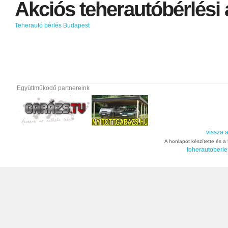
Akciós
teherautóbérlési
Teherautó bérlés Budapest
Együttműködő partnereink
vissza a
A honlapot készítette és a t
teherautoberle