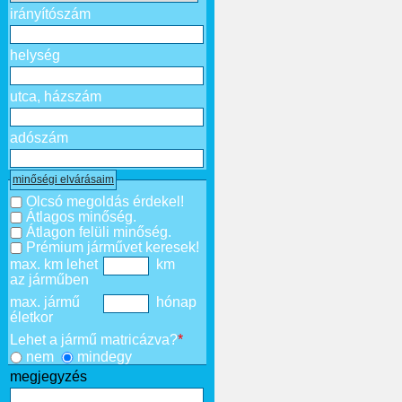
irányítószám
helység
utca, házszám
adószám
minőségi elvárásaim
Olcsó megoldás érdekel!
Átlagos minőség.
Átlagon felüli minőség.
Prémium járművet keresek!
max. km lehet
km
az járműben
max. jármű
hónap
életkor
Lehet a jármű matricázva?
*
nem
mindegy
megjegyzés