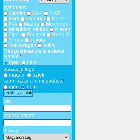
gyártmány
Citroën
DAF
FIAT
Ford
Hyundai
Iveco
KIA
Mazda
Mercedes
Mitsubishi Motors
Nissan
Opel
Peugeot
Renault
Skoda
Toyota
Volkswagen
Volvo
Más gyártmányra is érdekel
ajánlat!
*
igen
nem
utazás jellege
magán
üzleti
számlázási cím megadása
*
igen
nem
székhely adatok
név
kapcsolattartó
ország