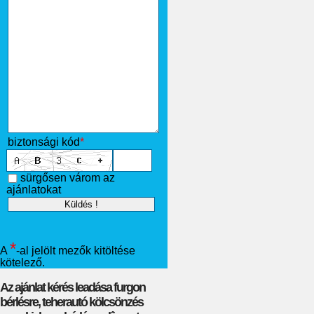
biztonsági kód
*
sürgősen várom az
ajánlatokat
*
A
-al jelölt mezők kitöltése
kötelező.
Az ajánlat kérés leadása furgon
bérlésre, teherautó kölcsönzés