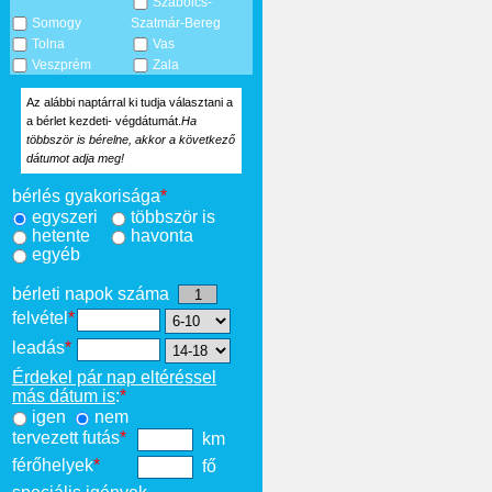
Szabolcs-
Somogy
Szatmár-Bereg
Tolna
Vas
Veszprém
Zala
Az alábbi naptárral ki tudja választani a
a bérlet kezdeti- végdátumát.
Ha
többször is bérelne, akkor a következő
dátumot adja meg!
bérlés gyakorisága
*
egyszeri
többször is
hetente
havonta
egyéb
bérleti napok száma
felvétel
*
leadás
*
Érdekel pár nap eltéréssel
más dátum is
:
*
igen
nem
tervezett futás
*
km
férőhelyek
*
fő