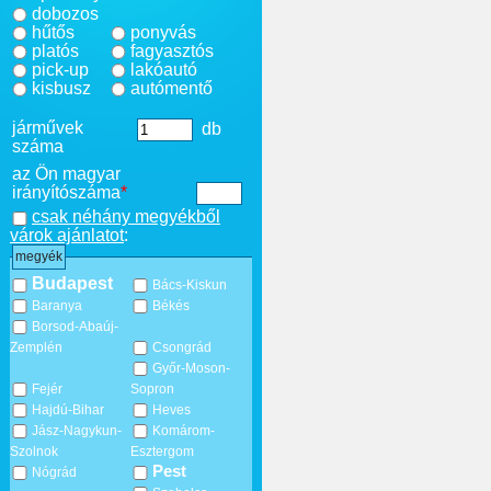
dobozos
hűtős
ponyvás
platós
fagyasztós
pick-up
lakóautó
kisbusz
autómentő
járművek
db
száma
az Ön magyar
irányítószáma
*
csak néhány megyékből
várok ajánlatot
:
megyék
Budapest
Bács-Kiskun
Baranya
Békés
Borsod-Abaúj-
Zemplén
Csongrád
Győr-Moson-
Fejér
Sopron
Hajdú-Bihar
Heves
Jász-Nagykun-
Komárom-
Szolnok
Esztergom
Pest
Nógrád