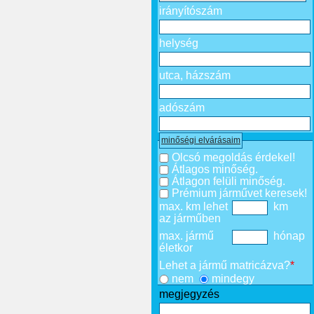
irányítószám
helység
utca, házszám
adószám
minőségi elvárásaim
Olcsó megoldás érdekel!
Átlagos minőség.
Átlagon felüli minőség.
Prémium járművet keresek!
max. km lehet
km
az járműben
max. jármű
hónap
életkor
Lehet a jármű matricázva?
*
nem
mindegy
megjegyzés