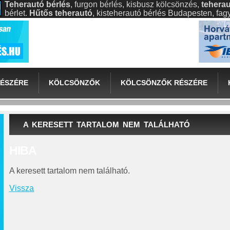
Teherautó bérlés
, furgon bérlés, kisbusz kölcsönzés,
teherau
bérlet.
Hűtős teherautó
, kisteherautó bérlés Budapesten, fa
ÉSZÉRE
KÖLCSÖNZŐK
KÖLCSÖNZŐK RÉSZÉRE
A KERESETT TARTALOM NEM TALÁLHATÓ
HIBA
A keresett tartalom nem található.
Vissza