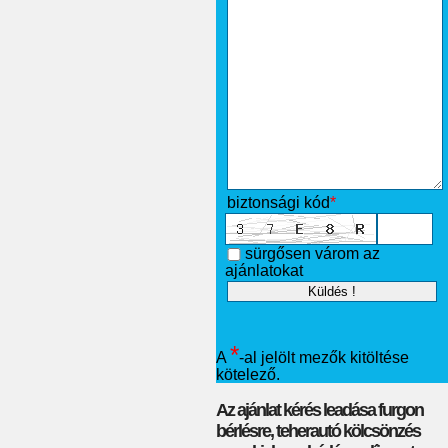
biztonsági kód
*
sürgősen várom az
ajánlatokat
*
A
-al jelölt mezők kitöltése
kötelező.
Az ajánlat kérés leadása furgon
bérlésre, teherautó kölcsönzés