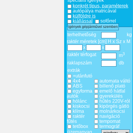
speciális igények
konkrét típus, paraméterek
autópálya matricával
külföldre is
kiállással
sofőrrel
igények gépjárművel szemben
terhelhetőség
kg
raktér méretek [cm] H x Sz x M
x
x
3
raktér térfogat
m
raklapszám
db
extrák
+utánfutó
4x4
automata váltó
ABS
billenő plató
egyforma
emelő hátfal
autók
gyerekülés
hólánc
hűtés 220V-ról
kiskocsi
kipörgés gátló
klíma
molnárkocsi
raktér
navigáció
fűtés
tempomat
tetőbox
termográf
üzemanyag