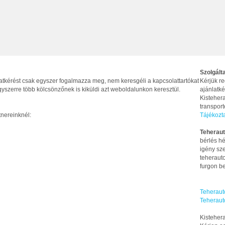
Szolgált
latkérést csak egyszer fogalmazza meg, nem keresgéli a kapcsolattartókat
Kérjük re
yszerre több kölcsönzőnek is kiküldi azt weboldalunkon keresztül.
ajánlatké
Kistehera
transpor
tnereinknél:
Tájékozt
Teheraut
bérlés hé
igény sze
teherauto
furgon be
Teheraut
Teheraut
Kistehera