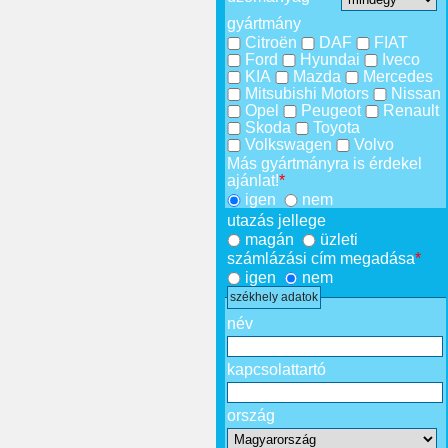
gyártmány
Citroën
DAF
FIAT
Ford
Hyundai
Iveco
KIA
Mazda
Mercedes
Mitsubishi Motors
Nissan
Opel
Peugeot
Renault
Skoda
Toyota
Volkswagen
Volvo
Más gyártmányra is érdekel
ajánlat!
*
igen
nem
utazás jellege
magán
üzleti
számlázási cím megadása
*
igen
nem
székhely adatok
név
kapcsolattartó
ország