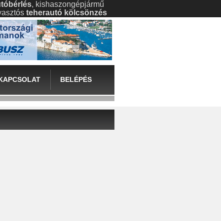
tóbérlés
, kishaszongépjármű
gyasztós
teherautó kölcsönzés
KAPCSOLAT
BELÉPÉS