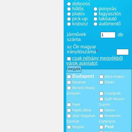
dobozos
hűtős
ponyvás
platós
fagyasztós
pick-up
lakóautó
kisbusz
autómentő
járművek
db
száma
az Ön magyar
irányítószáma
*
csak néhány megyékből
várok ajánlatot
:
megyék
Budapest
Bács-Kiskun
Baranya
Békés
Borsod-Abaúj-
Zemplén
Csongrád
Győr-Moson-
Fejér
Sopron
Hajdú-Bihar
Heves
Jász-Nagykun-
Komárom-
Szolnok
Esztergom
Pest
Nógrád