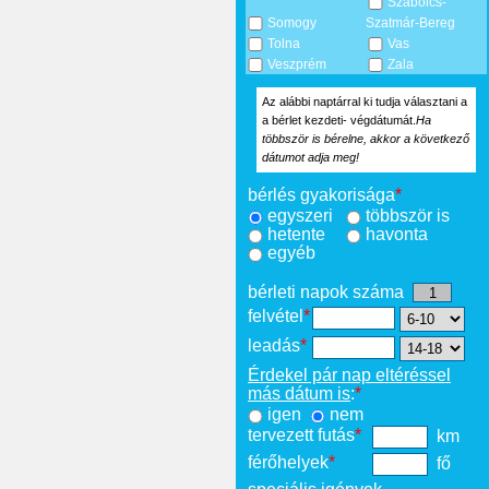
Szabolcs-
Somogy
Szatmár-Bereg
Tolna
Vas
Veszprém
Zala
Az alábbi naptárral ki tudja választani a
a bérlet kezdeti- végdátumát.
Ha
többször is bérelne, akkor a következő
dátumot adja meg!
bérlés gyakorisága
*
egyszeri
többször is
hetente
havonta
egyéb
bérleti napok száma
felvétel
*
leadás
*
Érdekel pár nap eltéréssel
más dátum is
:
*
igen
nem
tervezett futás
*
km
férőhelyek
*
fő