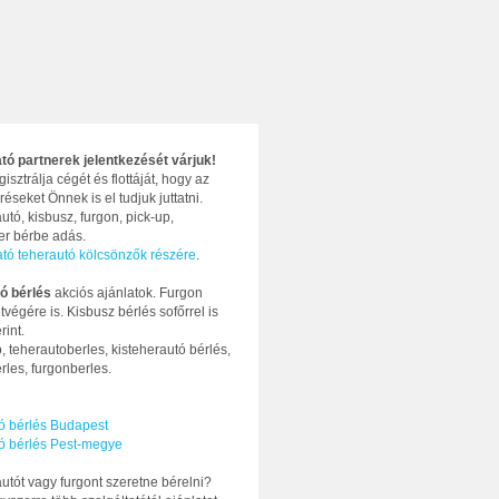
ató partnerek jelentkezését várjuk!
gisztrálja cégét és flottáját, hogy az
réseket Önnek is el tudjuk juttatni.
utó, kisbusz, furgon, pick-up,
ter bérbe adás.
ató teherautó kölcsönzők részére
.
ó bérlés
akciós ajánlatok. Furgon
tvégére is. Kisbusz bérlés sofőrrel is
rint.
, teherautoberles, kisteherautó bérlés,
rles, furgonberles.
ó bérlés Budapest
ó bérlés Pest-megye
utót vagy furgont szeretne bérelni?