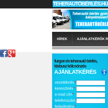
TEHERAUTÓBÉRLÉS.HU
HÍREK
AJÁNLATKÉRŐK R
furgon és teherautó bérlés,
kisbusz kölcsönzés
AJÁNLATKÉRÉS
vezetéknév
*
keresztnév
*
e-mail cím
*
telefonszám
*
felépítmény
*