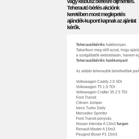
vagy kisbusz bérlésre díjmentes.
Teherautó bérlés akciónk
keretében most meglepetés
ajándék-kupont kapnak az ajánlat
kérők.
Teherautóbérlés
hatékonyan.
Takarítson meg időt azzal, hogy aján
a szolgáltatók weboldalain, hanem eg
Teherautóbérlés hatékonyan!
Az alábbi teherautók bérelhetőek par
Volkswagen Caddy 2.0 SDI
Volkswagen T5 1.9 TDI
Volkswagen Crafter 35 2.5 TDI
Ford Transit
Citroen Jumper
Iveco Turbo Daily
Mercedes Sprinter
Ford Transit ponyvás
Nissan Interstar A 13m3
furgon
Renault Master A 15m3
Peugeot Boxer P1 15m3