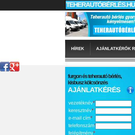
TEHERAUTÓBÉRLÉS.HU
HÍREK
AJÁNLATKÉRŐK R
furgon és teherautó bérlés,
kisbusz kölcsönzés
AJÁNLATKÉRÉS
vezetéknév
*
keresztnév
*
e-mail cím
*
telefonszám
*
felépítmény
*