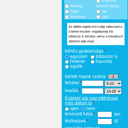
Szabolcs-
Somogy
Szatmár-Bereg
Tolna
Vas
Veszprém
Zala
Az alábbi naptárral ki tudja választani a
a bérlet kezdeti- végdátumát.
Ha
többször is bérelne, akkor a következő
dátumot adja meg!
bérlés gyakorisága
*
egyszeri
többször is
hetente
havonta
egyéb
bérleti napok száma
felvétel
*
leadás
*
Érdekel pár nap eltéréssel
más dátum is
:
*
igen
nem
tervezett futás
*
km
férőhelyek
*
fő