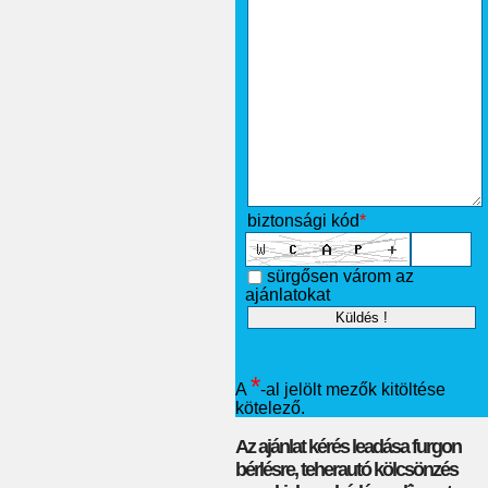
biztonsági kód
*
sürgősen várom az
ajánlatokat
*
A
-al jelölt mezők kitöltése
kötelező.
Az ajánlat kérés leadása furgon
bérlésre, teherautó kölcsönzés