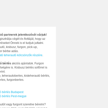
ató partnerek jelentkezését várjuk!
gisztrálja cégét és flottáját, hogy az
réseket Önnek is el tudjuk juttatni.
utó, kisbusz, furgon, pick-up,
ter bérbe adás.
ató teherautó kölcsönzők részére
.
ó bérlés
akciós ajánlatok. Furgon
tvégére is. Kisbusz bérlés sofőrrel is
rint.
, teherautoberles, kisteherautó bérlés,
rles, furgonberles.
ó bérlés Budapest
ó bérlés Pest-megye
utót vagy furgont szeretne bérelni?