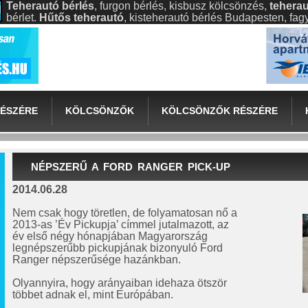
Teherautó bérlés
, furgon bérlés, kisbusz kölcsönzés,
teherau
bérlet.
Hűtős teherautó
, kisteherautó bérlés Budapesten, fa
ÉSZÉRE
KÖLCSÖNZŐK
KÖLCSÖNZŐK RÉSZÉRE
NÉPSZERŰ A FORD RANGER PICK-UP
2014.06.28
Nem csak hogy töretlen, de folyamatosan nő a
2013-as ’Év Pickupja’ címmel jutalmazott, az
év első négy hónapjában Magyarország
legnépszerűbb pickupjának bizonyuló Ford
Ranger népszerűsége hazánkban.
Olyannyira, hogy arányaiban idehaza ötször
többet adnak el, mint Európában.