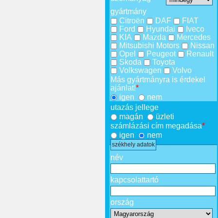
gyártmány
Citroën
DAF
FIAT
Ford
Hyundai
Iveco
KIA
Mazda
Mercedes
Mitsubishi Motors
Nissan
Opel
Peugeot
Renault
Skoda
Toyota
Volkswagen
Volvo
Más gyártmányra is érdekel
ajánlat!
*
igen
nem
utazás jellege
magán
üzleti
számlázási cím megadása
*
igen
nem
székhely adatok
név
kapcsolattartó
ország