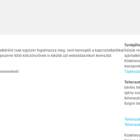
Szolgált
latkérést csak egyszer fogalmazza meg, nem keresgéli a kapcsolattartókat
Kérjük re
yszerre több kölcsönzőnek is kiküldi azt weboldalunkon keresztül.
ajánlatké
Kistehera
transpor
tnereinknél:
Tájékozt
Teheraut
bérlés hé
igény sze
teherauto
furgon be
Teheraut
Teheraut
Kistehera