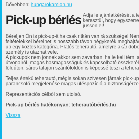
Bővebben:
hungarokamion.hu
Adja le ajánlatkérését a 
Pick-up bérlés
keresztül, hogy egyszerr
jusson el!
Béreljen Ön is pick-up-it ha csak ritkán van rá szüksége! N
feltételekkel bérelhet is hosszabb távon négykerék meghajtá
up egy köztes kategória. Platós teherautó, amelyre akár dob
személy is utazhat vele.
A pickupok nem jönnek akkor sem zavarban, ha le kell térni a
útvonalról, magas hasmagasságuk és kapcsolható összker
földúton, sáros talajon szántóföldön is képessé teszi a teher
Teljes értékű teherautó, mégis sokan szívesen járnak pick-up-
parancsoló megjelenése magas üléspozíciója biztonságérzet
Reprezentációs célból sem utolsó.
Pick-up bérlés hatékonyan: teherautóbérlés.hu
Vissza