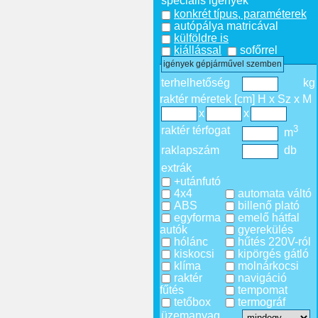
speciális igények
konkrét típus, paraméterek
autópálya matricával
külföldre is
kiállással
sofőrrel
igények gépjárművel szemben
terhelhetőség
kg
raktér méretek [cm] H x Sz x M
x
x
3
raktér térfogat
m
raklapszám
db
extrák
+utánfutó
4x4
automata váltó
ABS
billenő plató
egyforma
emelő hátfal
autók
gyerekülés
hólánc
hűtés 220V-ról
kiskocsi
kipörgés gátló
klíma
molnárkocsi
raktér
navigáció
fűtés
tempomat
tetőbox
termográf
üzemanyag