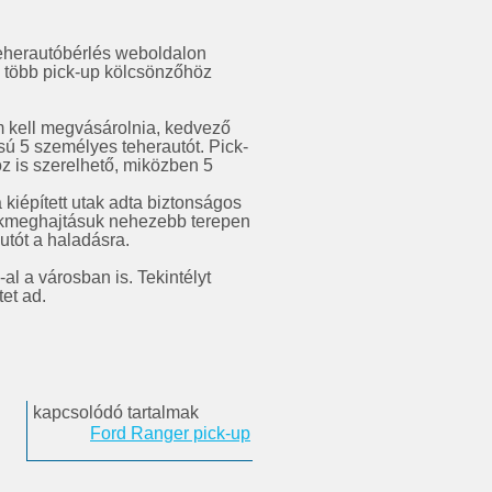
teherautóbérlés weboldalon
e több pick-up kölcsönzőhöz
em kell megvásárolnia, kedvező
sú 5 személyes teherautót. Pick-
oz is szerelhető, miközben 5
 kiépített utak adta biztonságos
ékmeghajtásuk nehezebb terepen
autót a haladásra.
al a városban is. Tekintélyt
et ad.
kapcsolódó tartalmak
Ford Ranger pick-up