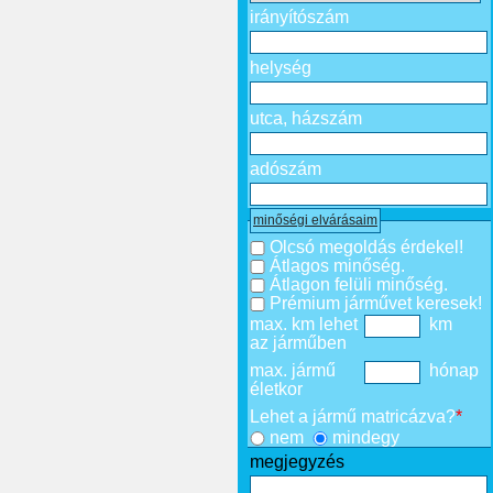
irányítószám
helység
utca, házszám
adószám
minőségi elvárásaim
Olcsó megoldás érdekel!
Átlagos minőség.
Átlagon felüli minőség.
Prémium járművet keresek!
max. km lehet
km
az járműben
max. jármű
hónap
életkor
Lehet a jármű matricázva?
*
nem
mindegy
megjegyzés