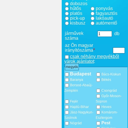
dobozos
hűtős
ponyvás
platós
fagyasztós
pick-up
lakóautó
kisbusz
autómentő
járművek
db
száma
az Ön magyar
irányítószáma
*
csak néhány megyékből
várok ajánlatot
:
megyék
Budapest
Bács-Kiskun
Baranya
Békés
Borsod-Abaúj-
Zemplén
Csongrád
Győr-Moson-
Fejér
Sopron
Hajdú-Bihar
Heves
Jász-Nagykun-
Komárom-
Szolnok
Esztergom
Pest
Nógrád