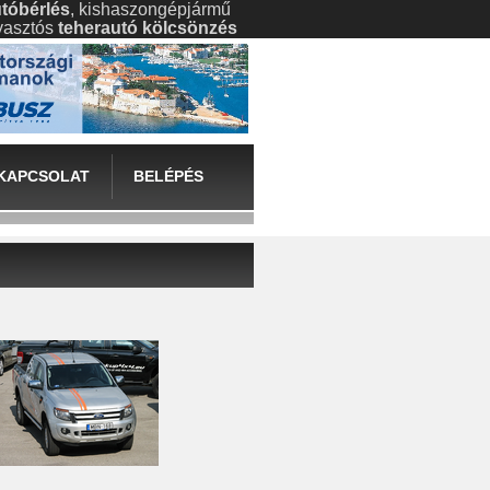
tóbérlés
, kishaszongépjármű
gyasztós
teherautó kölcsönzés
KAPCSOLAT
BELÉPÉS