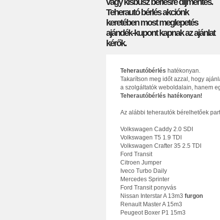
vagy kisbusz bérlésre díjmentes.
Teherautó bérlés akciónk
keretében most meglepetés
ajándék-kupont kapnak az ajánlat
kérők.
Teherautóbérlés
hatékonyan.
Takarítson meg időt azzal, hogy aján
a szolgáltatók weboldalain, hanem eg
Teherautóbérlés hatékonyan!
Az alábbi teherautók bérelhetőek par
Volkswagen Caddy 2.0 SDI
Volkswagen T5 1.9 TDI
Volkswagen Crafter 35 2.5 TDI
Ford Transit
Citroen Jumper
Iveco Turbo Daily
Mercedes Sprinter
Ford Transit ponyvás
Nissan Interstar A 13m3
furgon
Renault Master A 15m3
Peugeot Boxer P1 15m3