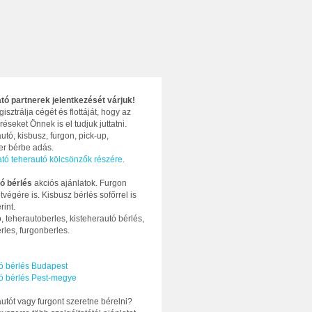
ató partnerek jelentkezését várjuk!
gisztrálja cégét és flottáját, hogy az
réseket Önnek is el tudjuk juttatni.
utó, kisbusz, furgon, pick-up,
ter bérbe adás.
ató teherautó kölcsönzők részére
.
ó bérlés
akciós ajánlatok. Furgon
tvégére is. Kisbusz bérlés sofőrrel is
rint.
, teherautoberles, kisteherautó bérlés,
rles, furgonberles.
ó bérlés Budapest
ó bérlés Pest-megye
utót vagy furgont szeretne bérelni?