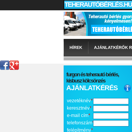
TEHERAUTÓBÉRLÉS.HU
HÍREK
AJÁNLATKÉRŐK R
furgon és teherautó bérlés,
kisbusz kölcsönzés
AJÁNLATKÉRÉS
vezetéknév
*
keresztnév
*
e-mail cím
*
telefonszám
*
felépítmény
*