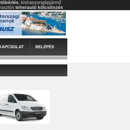
tóbérlés
, kishaszongépjármű
gyasztós
teherautó kölcsönzés
KAPCSOLAT
BELÉPÉS