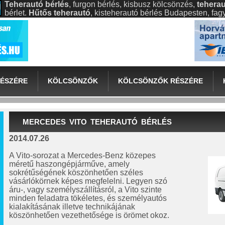
Teherautó bérlés
, furgon bérlés, kisbusz kölcsönzés,
teherau
bérlet.
Hűtős teherautó
, kisteherautó bérlés Budapesten, fa
ÉSZÉRE
KÖLCSÖNZŐK
KÖLCSÖNZŐK RÉSZÉRE
MERCEDES VITO TEHERAUTÓ BÉRLÉS
2014.07.26
A Vito-sorozat a Mercedes-Benz közepes
méretű haszongépjárműve, amely
sokrétűségének köszönhetően széles
vásárlókörnek képes megfelelni. Legyen szó
áru-, vagy személyszállításról, a Vito szinte
minden feladatra tökéletes, és személyautós
kialakításának illetve technikájának
köszönhetően vezethetősége is örömet okoz.