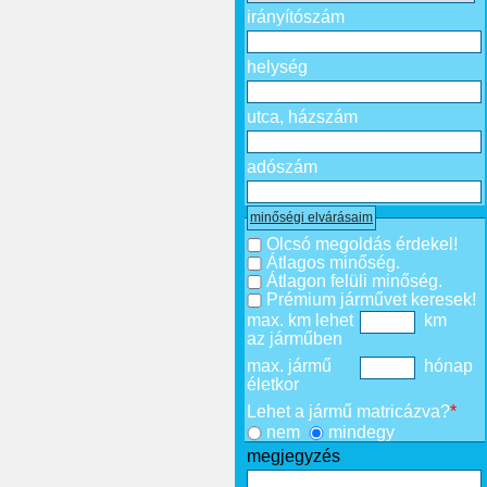
irányítószám
helység
utca, házszám
adószám
minőségi elvárásaim
Olcsó megoldás érdekel!
Átlagos minőség.
Átlagon felüli minőség.
Prémium járművet keresek!
max. km lehet
km
az járműben
max. jármű
hónap
életkor
Lehet a jármű matricázva?
*
nem
mindegy
megjegyzés