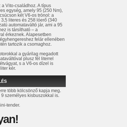
 a Vito-családhoz. A típus
res egység, amely 95 (250 Nm),
csúcson két V6-os trónol: a
3,5 literes és 258 lóerő (340
atú automataváltó jár, ami a 95
ez is társítható – a
val érkeznek. Alapesetben
négyhengereshez felár ellenében
ntén tartozik a csomaghoz.
motorokkal a gyárilag megadott
aváltóval plusz fél literrel
tvágyat, s a V6-os dízel is
iter kér.
LÉS
erre több kölcsönző kapja meg.
 9 személyes kisbuszokkal is.
ini-tender.
yan!