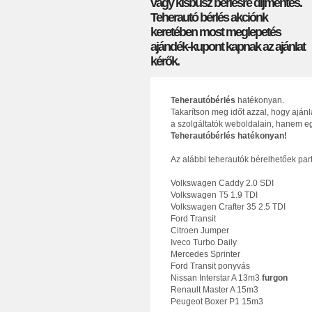
vagy kisbusz bérlésre díjmentes.
Teherautó bérlés akciónk
keretében most meglepetés
ajándék-kupont kapnak az ajánlat
kérők.
Teherautóbérlés
hatékonyan.
Takarítson meg időt azzal, hogy aján
a szolgáltatók weboldalain, hanem eg
Teherautóbérlés hatékonyan!
Az alábbi teherautók bérelhetőek par
Volkswagen Caddy 2.0 SDI
Volkswagen T5 1.9 TDI
Volkswagen Crafter 35 2.5 TDI
Ford Transit
Citroen Jumper
Iveco Turbo Daily
Mercedes Sprinter
Ford Transit ponyvás
Nissan Interstar A 13m3
furgon
Renault Master A 15m3
Peugeot Boxer P1 15m3