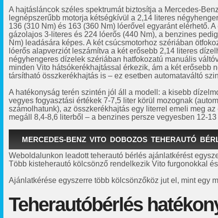
A hajtásláncok széles spektrumát biztosítja a Mercedes-Benz
legnépszerűbb motorja kétségkívül a 2,14 literes négyhenge
136 (310 Nm) és 163 (360 Nm) lóerővel egyaránt elérhető. A 
gázolajos 3-literes és 224 lóerős (440 Nm), a benzines pedig 
Nm) leadására képes. A két csúcsmotorhoz szériában ötfokoz
lóerős alapverziót leszámítva a két erősebb 2,14 literes dízelh
négyhengeres dízelek szériában hatfokozatú manuális váltó
minden Vito hátsókerékhajtással érkezik, ám a két erősebb 
társítható összkerékhajtás is – ez esetben automataváltó szi
A hatékonyság terén szintén jól áll a modell: a kisebb dízel
vegyes fogyasztási értékek 7-7,5 liter körül mozognak (automat
számolhatunk), az összkerékhajtás egy literrel emeli meg az é
megáll 8,4-8,6 literből – a benzines persze vegyesben 12-13 l
MERCEDES-BENZ VITO DOBOZOS TEHERAUTÓ BÉR
Weboldalunkon leadott teherautó bérlés ajánlatkérést egysz
Több kisteherautó kölcsönző rendelkezik Vito furgonokkal és
Ajánlatkérése egyszerre több kölcsönzőköz jut el, mint egy m
Teherautóbérlés hatékon