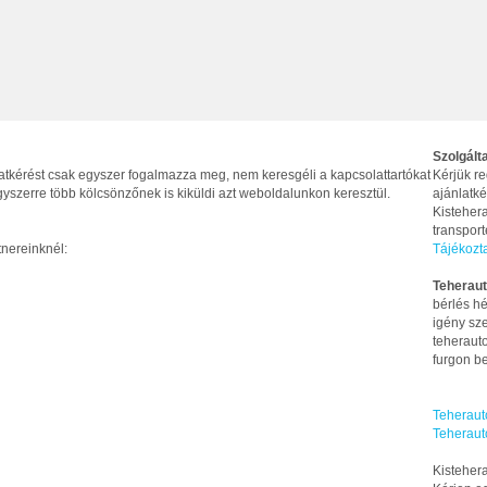
Szolgált
latkérést csak egyszer fogalmazza meg, nem keresgéli a kapcsolattartókat
Kérjük re
yszerre több kölcsönzőnek is kiküldi azt weboldalunkon keresztül.
ajánlatké
Kistehera
transpor
tnereinknél:
Tájékozt
Teheraut
bérlés hé
igény sze
teherauto
furgon be
Teheraut
Teheraut
Kistehera