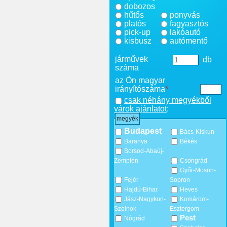
dobozos
hűtős
ponyvás
platós
fagyasztós
pick-up
lakóautó
kisbusz
autómentő
járművek
db
száma
az Ön magyar
irányítószáma
*
csak néhány megyékből
várok ajánlatot
:
megyék
Budapest
Bács-Kiskun
Baranya
Békés
Borsod-Abaúj-
Zemplén
Csongrád
Győr-Moson-
Fejér
Sopron
Hajdú-Bihar
Heves
Jász-Nagykun-
Komárom-
Szolnok
Esztergom
Pest
Nógrád