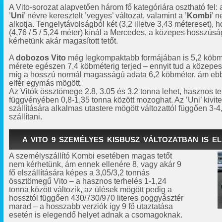
A Vito-sorozat alapvetően három fő kategóriára osztható fel: 
’
Uni
’ névre keresztelt ’vegyes’ változat, valamint a ’
Kombi
’ n
alkotja. Tengelytávolságból két (3,2 illetve 3,43 métereset),
(4,76 / 5 / 5,24 méter) kínál a Mercedes, a közepes hosszúsá
kérhetünk akár magasított tetőt.
A
dobozos Vito
még legkompaktabb formájában is 5,2 köbmét
mérete egészen 7,4 köbméterig terjed – ennyit tud a közepes
míg a hosszú normál magasságú adata 6,2 köbméter, ám ebbe
elfér egymás mögött.
Az Vitók össztömege 2.8, 3.05 és 3.2 tonna lehet, hasznos te
függvényében 0,8-1,35 tonna között mozoghat. Az ’Uni’ kivite
szállítására alkalmas utastere mögött változattól függően 3-
szállítani.
A VITO 9 SZEMÉLYES KISBUSZ VÁLTOZATBAN IS E
A személyszállító Kombi esetében magas tetőt
nem kérhetünk, ám ennek ellenére 8, vagy akár 9
fő elszállítására képes a 3,05/3,2 tonnás
össztömegű Vito – a hasznos terhelés 1-1,24
tonna között változik, az ülések mögött pedig a
hossztól függően 430/730/970 literes poggyásztér
marad – a hosszabb verziók így 9 fő utaztatása
esetén is elegendő helyet adnak a csomagoknak.