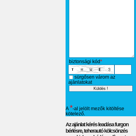
biztonsági kód
*
sürgősen várom az
ajánlatokat
*
A
-al jelölt mezők kitöltése
kötelező.
Az ajánlat kérés leadása furgon
bérlésre, teherautó kölcsönzés