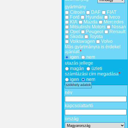
gyártmány
Citroën
DAF
FIAT
Ford
Hyundai
Iveco
KIA
Mazda
Mercedes
Mitsubishi Motors
Nissan
Opel
Peugeot
Renault
Skoda
Toyota
Volkswagen
Volvo
Más gyártmányra is érdekel
ajánlat!
*
igen
nem
utazás jellege
magán
üzleti
számlázási cím megadása
*
igen
nem
székhely adatok
név
kapcsolattartó
ország