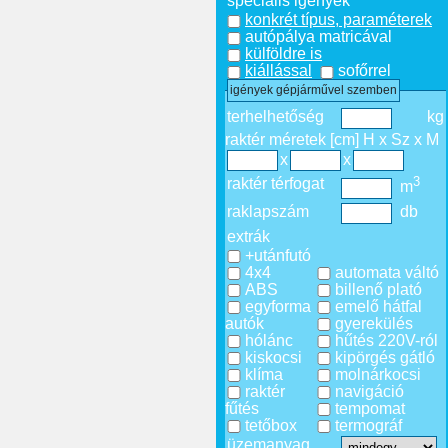
speciális igények
konkrét típus, paraméterek
autópálya matricával
külföldre is
kiállással
sofőrrel
igények gépjárművel szemben
terhelhetőség
kg
raktér méretek [cm] H x Sz x M
x
x
3
raktér térfogat
m
raklapszám
db
extrák
+utánfutó
4x4
automata váltó
ABS
billenő plató
egyforma
emelő hátfal
autók
gyerekülés
hólánc
hűtés 220V-ról
kiskocsi
kipörgés gátló
klíma
molnárkocsi
raktér
navigáció
fűtés
tempomat
tetőbox
termográf
üzemanyag