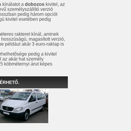
a kínálatot a
dobozos
kivitel, az
evű személyszállító verzió
 hosszban pedig három opciót
gú kivitel esetében pedig
eres rakteret kínál, aminek
 hosszúságú, magasított verzió,
 például akár 3 euro-raklap is
rhelhetősége pedig a kivitel
l az akár hat személy
4,5 köbméternyi árut képes
LÉRHETŐ.