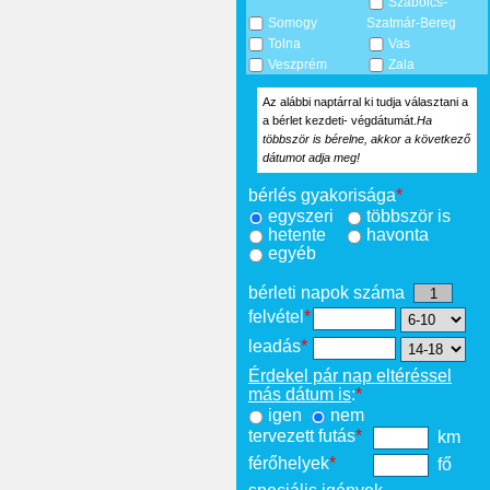
Szabolcs-
Somogy
Szatmár-Bereg
Tolna
Vas
Veszprém
Zala
Az alábbi naptárral ki tudja választani a
a bérlet kezdeti- végdátumát.
Ha
többször is bérelne, akkor a következő
dátumot adja meg!
bérlés gyakorisága
*
egyszeri
többször is
hetente
havonta
egyéb
bérleti napok száma
felvétel
*
leadás
*
Érdekel pár nap eltéréssel
más dátum is
:
*
igen
nem
tervezett futás
*
km
férőhelyek
*
fő