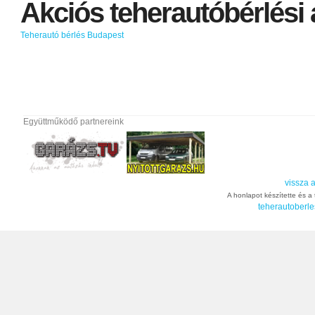
Akciós
teherautóbérlési
Teherautó bérlés Budapest
Együttműködő partnereink
vissza a
A honlapot készítette és a t
teherautoberle