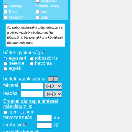
Szabolcs-
Somogy
Szatmár-Bereg
Tolna
Vas
Veszprém
Zala
Az alábbi naptárral ki tudja választani a
a bérlet kezdeti- végdátumát.
Ha
többször is bérelne, akkor a következő
dátumot adja meg!
bérlés gyakorisága
*
egyszeri
többször is
hetente
havonta
egyéb
bérleti napok száma
felvétel
*
leadás
*
Érdekel pár nap eltéréssel
más dátum is
:
*
igen
nem
tervezett futás
*
km
férőhelyek
*
fő