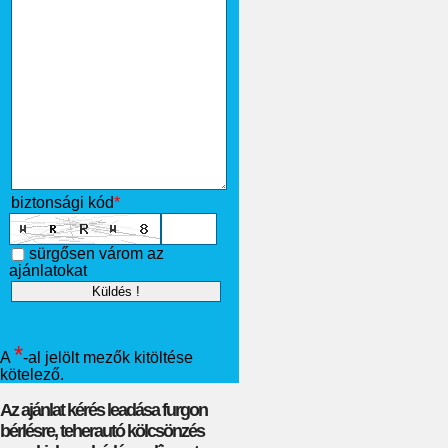
biztonsági kód
*
sürgősen várom az
ajánlatokat
*
A
-al jelölt mezők kitöltése
kötelező.
Az ajánlat kérés leadása furgon
bérlésre, teherautó kölcsönzés