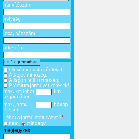
irányítószám
helység
utca, házszám
adószám
minőségi elvárásaim
Olcsó megoldás érdekel!
Átlagos minőség.
Átlagon felüli minőség.
Prémium járművet keresek!
max. km lehet
km
az járműben
max. jármű
hónap
életkor
Lehet a jármű matricázva?
*
nem
mindegy
megjegyzés