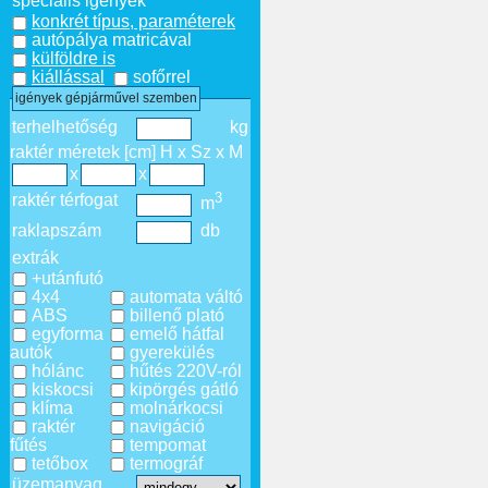
speciális igények
konkrét típus, paraméterek
autópálya matricával
külföldre is
kiállással
sofőrrel
igények gépjárművel szemben
terhelhetőség
kg
raktér méretek [cm] H x Sz x M
x
x
3
raktér térfogat
m
raklapszám
db
extrák
+utánfutó
4x4
automata váltó
ABS
billenő plató
egyforma
emelő hátfal
autók
gyerekülés
hólánc
hűtés 220V-ról
kiskocsi
kipörgés gátló
klíma
molnárkocsi
raktér
navigáció
fűtés
tempomat
tetőbox
termográf
üzemanyag