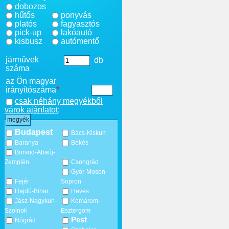
dobozos
hűtős
ponyvás
platós
fagyasztós
pick-up
lakóautó
kisbusz
autómentő
járművek
db
száma
az Ön magyar
irányítószáma
*
csak néhány megyékből
várok ajánlatot
:
megyék
Budapest
Bács-Kiskun
Baranya
Békés
Borsod-Abaúj-
Zemplén
Csongrád
Győr-Moson-
Fejér
Sopron
Hajdú-Bihar
Heves
Jász-Nagykun-
Komárom-
Szolnok
Esztergom
Pest
Nógrád