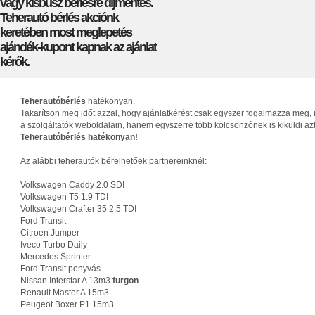
vagy kisbusz bérlésre díjmentes.
Teherautó bérlés akciónk
keretében most meglepetés
ajándék-kupont kapnak az ajánlat
kérők.
Teherautóbérlés
hatékonyan.
Takarítson meg időt azzal, hogy ajánlatkérést csak egyszer fogalmazza meg, 
a szolgáltatók weboldalain, hanem egyszerre több kölcsönzőnek is kiküldi az
Teherautóbérlés hatékonyan!
Az alábbi teherautók bérelhetőek partnereinknél:
Volkswagen Caddy 2.0 SDI
Volkswagen T5 1.9 TDI
Volkswagen Crafter 35 2.5 TDI
Ford Transit
Citroen Jumper
Iveco Turbo Daily
Mercedes Sprinter
Ford Transit ponyvás
Nissan Interstar A 13m3
furgon
Renault Master A 15m3
Peugeot Boxer P1 15m3