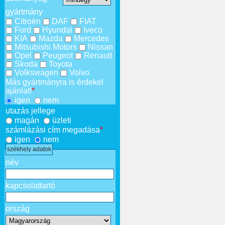
gyártmány
Citroën
DAF
FIAT
Ford
Hyundai
Iveco
KIA
Mazda
Mercedes
Mitsubishi Motors
Nissan
Opel
Peugeot
Renault
Skoda
Toyota
Volkswagen
Volvo
Más gyártmányra is érdekel
ajánlat!
*
igen
nem
utazás jellege
magán
üzleti
számlázási cím megadása
*
igen
nem
székhely adatok
név
kapcsolattartó
ország