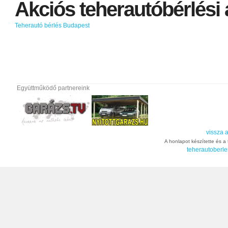
Akciós
teherautóbérlési
Teherautó bérlés Budapest
Együttműködő partnereink
vissza a
A honlapot készítette és a t
teherautoberle