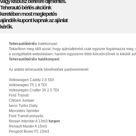
vagy kisbusz bérlésre díjmentes.
Teherautó bérlés akciónk
keretében most meglepetés
ajándék-kupont kapnak az ajánlat
kérők.
Teherautóbérlés
hatékonyan.
Takarítson meg időt azzal, hogy ajánlatkérést csak egyszer fogalmazza meg, 
a szolgáltatók weboldalain, hanem egyszerre több kölcsönzőnek is kiküldi az
Teherautóbérlés hatékonyan!
Az alábbi teherautók bérelhetőek partnereinknél:
Volkswagen Caddy 2.0 SDI
Volkswagen T5 1.9 TDI
Volkswagen Crafter 35 2.5 TDI
Ford Transit
Citroen Jumper
Iveco Turbo Daily
Mercedes Sprinter
Ford Transit ponyvás
Nissan Interstar A 13m3
furgon
Renault Master A 15m3
Peugeot Boxer P1 15m3