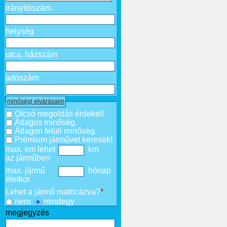
irányítószám
helység
utca, házszám
adószám
minőségi elvárásaim
Olcsó megoldás érdekel!
Átlagos minőség.
Átlagon felüli minőség.
Prémium járművet keresek!
max. km lehet
km
az járműben
max. jármű
hónap
életkor
Lehet a jármű matricázva?
*
nem
mindegy
megjegyzés