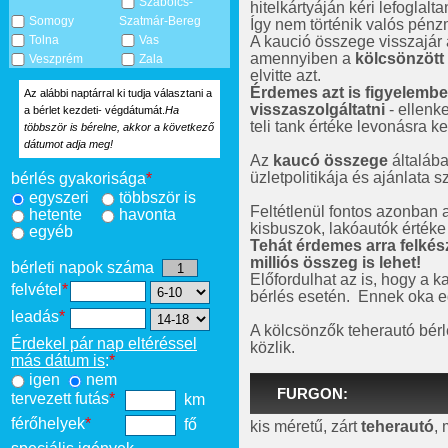
Szabolcs-
hitelkártyáján kéri lefoglalt
Somogy
Szatmár-Bereg
Így nem történik valós pé
A kaució összege visszajár
Tolna
Vas
amennyiben a
kölcsönzött
Veszprém
Zala
elvitte azt.
Érdemes azt is figyelembe 
Az alábbi naptárral ki tudja választani a
visszaszolgáltatni
- ellenk
a bérlet kezdeti- végdátumát.
Ha
teli tank értéke levonásra ke
többször is bérelne, akkor a következő
dátumot adja meg!
Az
kaucó összege
általáb
üzletpolitikája és ajánlata 
bérlés gyakorisága
*
egyszeri
többször is
Feltétlenül fontos azonban a
hetente
havonta
kisbuszok, lakóautók értéke 
egyéb
Tehát érdemes arra felkés
milliós összeg is lehet!
bérleti napok száma
Előfordulhat az is, hogy a k
felvétel
*
bérlés esetén. Ennek oka e
leadás
*
A kölcsönzők teherautó bérle
Érdekel pár nap eltéréssel
közlik.
más dátum is
:
*
igen
nem
FURGON:
tervezett futás
*
km
férőhelyek
*
fő
kis méretű, zárt
teherautó
, 