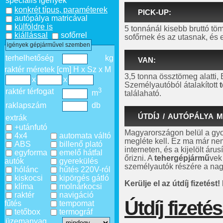
speciális igények
konkrét típus, paraméterek
PICK-UP:
autópálya matricával
külföldre is
5 tonnánál kisebb bruttó t
kiállással
sofőrrel
sofőrnek és az utasnak, és 
igények gépjárművel szemben
terhelhetőség
kg
VAN:
raktér méretek [cm] H x Sz x M
3,5 tonna össztömeg alatti,
x
x
Személyautóból átalakított
3
raktér térfogat
m
találaható.
raklapszám
db
ÚTDÍJ / AUTÓPÁLYA M
extrák
+utánfutó
Magyarországon belül a gyo
4x4
automata váltó
megléte kell. Ez ma már ne
ABS
billenő plató
interneten, és a kijelölt áru
egyforma
emelő hátfal
őrizni. A
tehergépjármű
vek
autók
gyerekülés
személyautók részére a na
hólánc
hűtés 220V-ról
kiskocsi
kipörgés gátló
Kerülje el az útdíj fizetést! 
klíma
molnárkocsi
raktér
navigáció
Útdíj fizeté
fűtés
tempomat
tetőbox
termográf
üzemanyag