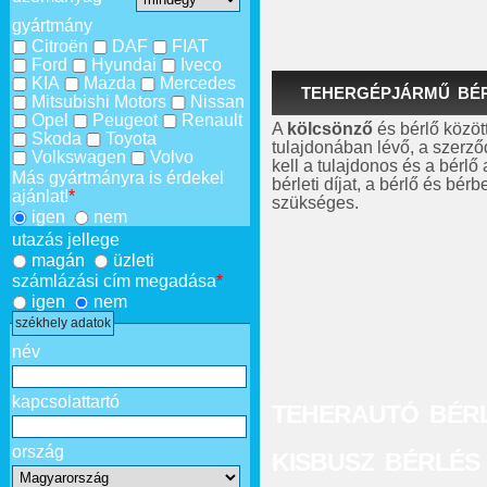
gyártmány
Citroën
DAF
FIAT
Ford
Hyundai
Iveco
KIA
Mazda
Mercedes
TEHERGÉPJÁRMŰ BÉR
Mitsubishi Motors
Nissan
Opel
Peugeot
Renault
A
kölcsönző
és bérlő között
Skoda
Toyota
tulajdonában lévő, a szerző
Volkswagen
Volvo
kell a tulajdonos és a bérlő 
Más gyártmányra is érdekel
bérleti díjat, a bérlő és bé
ajánlat!
*
szükséges.
igen
nem
utazás jellege
magán
üzleti
számlázási cím megadása
*
igen
nem
székhely adatok
név
kapcsolattartó
TEHERAUTÓ BÉRL
ország
KISBUSZ BÉRLÉS