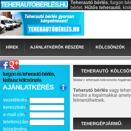
Teherautó bérlés
, furgon bé
TEHERAUTÓBÉRLÉS.HU
bérlet.
Hűtős teherautó
, ki
HÍREK
AJÁNLATKÉRŐK RÉSZÉRE
KÖLCSÖNZŐK
TEHERAUTÓ KÖLCSÖ
furgon és teherautó bérlés,
kisbusz kölcsönzés
főoldal
»
teherautó kölcsönzési fogalmak
AJÁNLATKÉRÉS
Teherutó bérlés
vagy tehera
kerülni a fogalmakkal amel
vezetéknév
*
felmerülhetnek.
keresztnév
*
e-mail cím
*
telefonszám
*
TEHERGÉPJÁRMŰ:
felépítmény
*