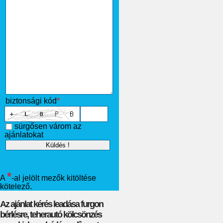
biztonsági kód
*
sürgősen várom az
ajánlatokat
*
A
-al jelölt mezők kitöltése
kötelező.
Az ajánlat kérés leadása furgon
bérlésre, teherautó kölcsönzés