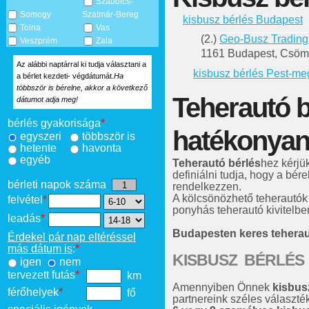
Szabolcs-
Somogy
Szatmár-Bereg
kisbusz bérlés Budapest
Tolna
Vas
(2.)
Geo-Busz Trading
Veszprém
Zala
1161 Budapest, Csömö
Az alábbi naptárral ki tudja választani a
kisbusz bérlés Pest-m
a bérlet kezdeti- végdátumát.
Ha
többször is bérelne, akkor a következő
Teherautó b
dátumot adja meg!
bérlés gyakorisága
*
hatékonyan
egyszeri
többször is
hetente
havonta
egyéb
Teherautó bérlés
hez kérjü
definiálni tudja, hogy a bére
bérleti napok száma
rendelkezzen.
A kölcsönözhető teherautók
felvétel
*
ponyhás teherautó kivitelben
leadás
*
Budapesten keres tehera
Érdekel pár nap eltéréssel
más dátum is
:
*
KISBUSZ BÉRLÉS
igen
nem
tervezett futás
*
km
Amennyiben Önnek
kisbus
férőhelyek
*
fő
partnereink széles választé