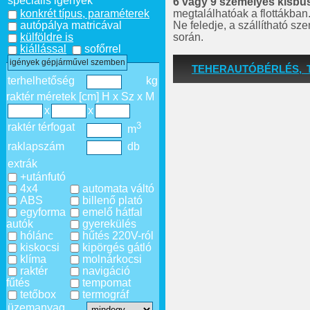
speciális igények
6 vagy 9 személyes kisbu
megtalálhatóak a flottákban
konkrét típus, paraméterek
Ne feledje, a szállítható s
autópálya matricával
során.
külföldre is
kiállással
sofőrrel
igények gépjárművel szemben
TEHERAUTÓBÉRLÉS, 
terhelhetőség
kg
raktér méretek [cm] H x Sz x M
x
x
3
raktér térfogat
m
raklapszám
db
extrák
+utánfutó
4x4
automata váltó
ABS
billenő plató
egyforma
emelő hátfal
autók
gyerekülés
hólánc
hűtés 220V-ról
kiskocsi
kipörgés gátló
klíma
molnárkocsi
raktér
navigáció
fűtés
tempomat
tetőbox
termográf
üzemanyag