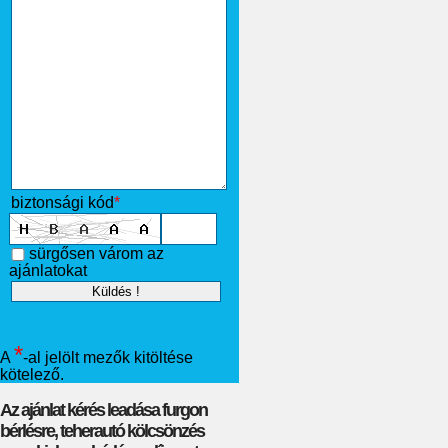
biztonsági kód
*
sürgősen várom az
ajánlatokat
*
A
-al jelölt mezők kitöltése
kötelező.
Az ajánlat kérés leadása furgon
bérlésre, teherautó kölcsönzés