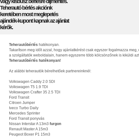
vagy kisbusz bérlésre díjmentes.
Teherautó bérlés akciónk
keretében most meglepetés
ajándék-kupont kapnak az ajánlat
kérők.
Teherautóbérlés
hatékonyan.
Takarítson meg időt azzal, hogy ajánlatkérést csak egyszer fogalmazza meg, 
a szolgáltatók weboldalain, hanem egyszerre több kölcsönzőnek is kiküldi az
Teherautóbérlés hatékonyan!
Az alábbi teherautók bérelhetőek partnereinknél:
Volkswagen Caddy 2.0 SDI
Volkswagen T5 1.9 TDI
Volkswagen Crafter 35 2.5 TDI
Ford Transit
Citroen Jumper
Iveco Turbo Daily
Mercedes Sprinter
Ford Transit ponyvás
Nissan Interstar A 13m3
furgon
Renault Master A 15m3
Peugeot Boxer P1 15m3