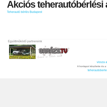
Akciós
teherautóbérlési
Teherautó bérlés Budapest
Együttműködő partnereink
vissza a
A honlapot készítette és a t
teherautoberle