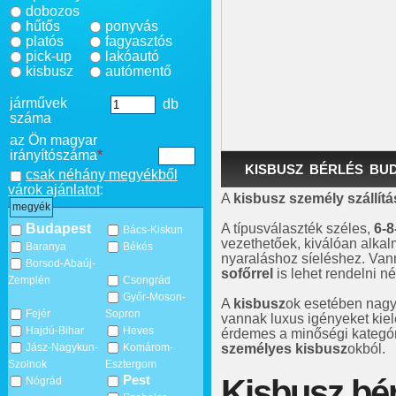
dobozos
hűtős
ponyvás
platós
fagyasztós
pick-up
lakóautó
kisbusz
autómentő
járművek
db
száma
az Ön magyar
irányítószáma
*
KISBUSZ BÉRLÉS BU
csak néhány megyékből
várok ajánlatot
:
A
kisbusz
személy szállítá
megyék
A típusválaszték széles,
6-8
Budapest
Bács-Kiskun
vezethetőek, kiválóan alkal
Baranya
Békés
nyaraláshoz síeléshez. Van
Borsod-Abaúj-
sofőrrel
is lehet rendelni né
Zemplén
Csongrád
Győr-Moson-
A
kisbusz
ok esetében nagy
Fejér
Sopron
vannak luxus igényeket kie
Hajdú-Bihar
Heves
érdemes a minőségi kategór
személyes kisbusz
okból.
Jász-Nagykun-
Komárom-
Szolnok
Esztergom
Pest
Kisbusz bé
Nógrád