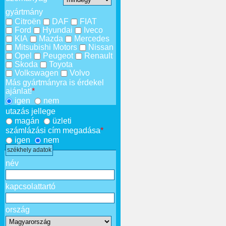
gyártmány
Citroën
DAF
FIAT
Ford
Hyundai
Iveco
KIA
Mazda
Mercedes
Mitsubishi Motors
Nissan
Opel
Peugeot
Renault
Skoda
Toyota
Volkswagen
Volvo
Más gyártmányra is érdekel
ajánlat!
*
igen
nem
utazás jellege
magán
üzleti
számlázási cím megadása
*
igen
nem
székhely adatok
név
kapcsolattartó
ország