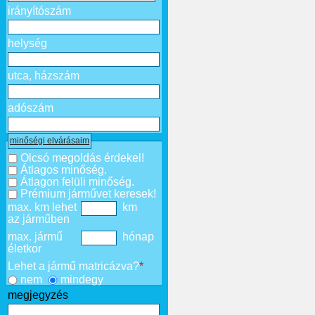
irányítószám
helység
utca, házszám
adószám
minőségi elvárásaim
Olcsó megoldás érdekel!
Átlagos minőség.
Átlagon felüli minőség.
Prémium járművet keresek!
max. km lehet
km
az járműben
max. jármű
hónap
életkor
Lehet a jármű matricázva?
*
nem
mindegy
megjegyzés