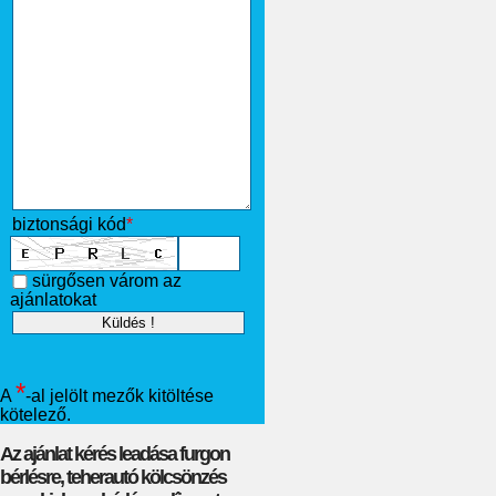
biztonsági kód
*
sürgősen várom az
ajánlatokat
*
A
-al jelölt mezők kitöltése
kötelező.
Az ajánlat kérés leadása furgon
bérlésre, teherautó kölcsönzés