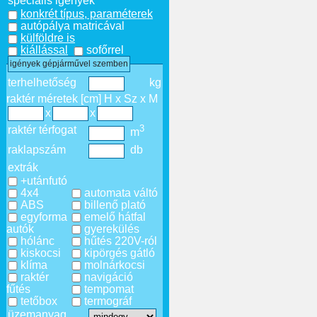
speciális igények
konkrét típus, paraméterek
autópálya matricával
külföldre is
kiállással
sofőrrel
igények gépjárművel szemben
terhelhetőség
kg
raktér méretek [cm] H x Sz x M
x
x
3
raktér térfogat
m
raklapszám
db
extrák
+utánfutó
4x4
automata váltó
ABS
billenő plató
egyforma
emelő hátfal
autók
gyerekülés
hólánc
hűtés 220V-ról
kiskocsi
kipörgés gátló
klíma
molnárkocsi
raktér
navigáció
fűtés
tempomat
tetőbox
termográf
üzemanyag