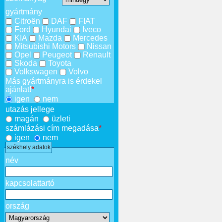
gyártmány
Citroën
DAF
FIAT
Ford
Hyundai
Iveco
KIA
Mazda
Mercedes
Mitsubishi Motors
Nissan
Opel
Peugeot
Renault
Skoda
Toyota
Volkswagen
Volvo
Más gyártmányra is érdekel
ajánlat!
*
igen
nem
utazás jellege
magán
üzleti
számlázási cím megadása
*
igen
nem
székhely adatok
név
kapcsolattartó
ország