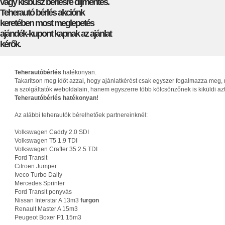
vagy kisbusz bérlésre díjmentes.
Teherautó bérlés akciónk
keretében most meglepetés
ajándék-kupont kapnak az ajánlat
kérők.
Teherautóbérlés
hatékonyan.
Takarítson meg időt azzal, hogy ajánlatkérést csak egyszer fogalmazza meg, 
a szolgáltatók weboldalain, hanem egyszerre több kölcsönzőnek is kiküldi az
Teherautóbérlés hatékonyan!
Az alábbi teherautók bérelhetőek partnereinknél:
Volkswagen Caddy 2.0 SDI
Volkswagen T5 1.9 TDI
Volkswagen Crafter 35 2.5 TDI
Ford Transit
Citroen Jumper
Iveco Turbo Daily
Mercedes Sprinter
Ford Transit ponyvás
Nissan Interstar A 13m3
furgon
Renault Master A 15m3
Peugeot Boxer P1 15m3