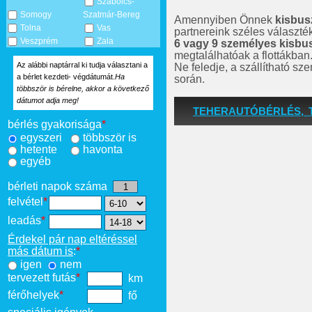
Szabolcs-
Somogy
Szatmár-Bereg
Amennyiben Önnek
kisbus
Tolna
Vas
partnereink széles választé
Veszprém
Zala
6 vagy 9 személyes kisbu
megtalálhatóak a flottákban
Az alábbi naptárral ki tudja választani a
Ne feledje, a szállítható s
a bérlet kezdeti- végdátumát.
Ha
során.
többször is bérelne, akkor a következő
dátumot adja meg!
TEHERAUTÓBÉRLÉS, 
bérlés gyakorisága
*
egyszeri
többször is
hetente
havonta
egyéb
bérleti napok száma
felvétel
*
leadás
*
Érdekel pár nap eltéréssel
más dátum is
:
*
igen
nem
tervezett futás
*
km
férőhelyek
*
fő