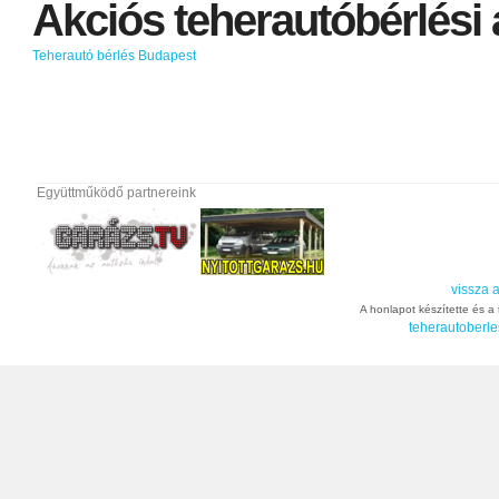
Akciós
teherautóbérlési
Teherautó bérlés Budapest
Együttműködő partnereink
vissza a
A honlapot készítette és a t
teherautoberle