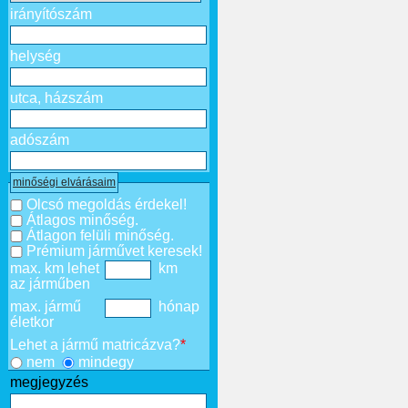
irányítószám
helység
utca, házszám
adószám
minőségi elvárásaim
Olcsó megoldás érdekel!
Átlagos minőség.
Átlagon felüli minőség.
Prémium járművet keresek!
max. km lehet
km
az járműben
max. jármű
hónap
életkor
Lehet a jármű matricázva?
*
nem
mindegy
megjegyzés