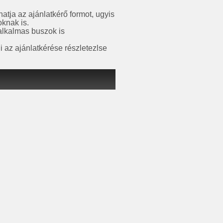
atja az ajánlatkérő formot, ugyis
oknak is.
 alkalmas buszok is
i az ajánlatkérése részletezlse