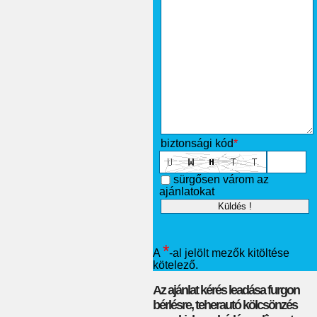
biztonsági kód
*
sürgősen várom az
ajánlatokat
*
A
-al jelölt mezők kitöltése
kötelező.
Az ajánlat kérés leadása furgon
bérlésre, teherautó kölcsönzés