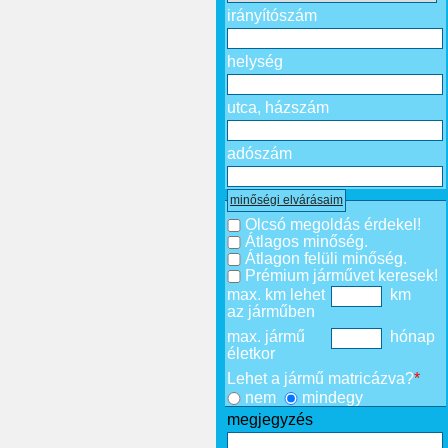
irányítószám
helység
utca, házszám
adószám
minőségi elvárásaim
Olcsó megoldás érdekel!
Átlagos minőség.
Átlagon felüli minőség.
Prémium járművet keresek!
max. km lehet
km
az járműben
max. jármű
hónap
életkor
Lehet a jármű matricázva?
*
nem
mindegy
megjegyzés