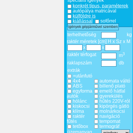
speciális igények
konkrét típus, paraméterek
autópálya matricával
külföldre is
kiállással
sofőrrel
igények gépjárművel szemben
terhelhetőség
kg
raktér méretek [cm] H x Sz x M
x
x
3
raktér térfogat
m
raklapszám
db
extrák
+utánfutó
4x4
automata váltó
ABS
billenő plató
egyforma
emelő hátfal
autók
gyerekülés
hólánc
hűtés 220V-ról
kiskocsi
kipörgés gátló
klíma
molnárkocsi
raktér
navigáció
fűtés
tempomat
tetőbox
termográf
üzemanyag