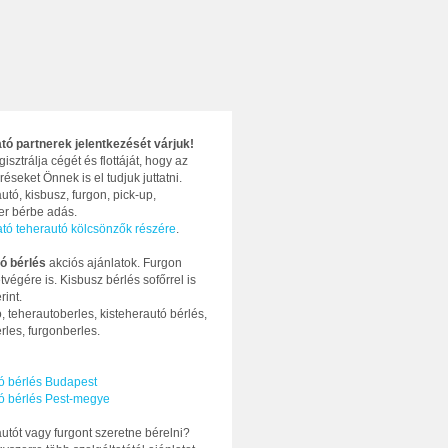
ató partnerek jelentkezését várjuk!
gisztrálja cégét és flottáját, hogy az
réseket Önnek is el tudjuk juttatni.
utó, kisbusz, furgon, pick-up,
ter bérbe adás.
ató teherautó kölcsönzők részére
.
ó bérlés
akciós ajánlatok. Furgon
tvégére is. Kisbusz bérlés sofőrrel is
rint.
, teherautoberles, kisteherautó bérlés,
rles, furgonberles.
ó bérlés Budapest
ó bérlés Pest-megye
utót vagy furgont szeretne bérelni?