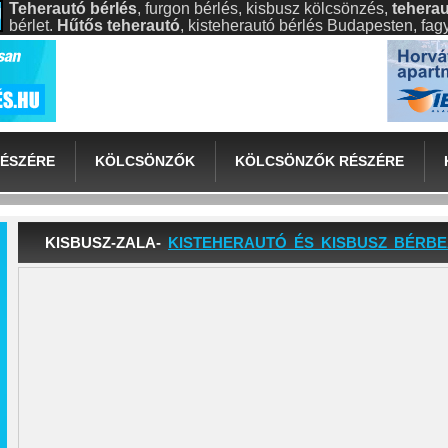
Teherautó bérlés
, furgon bérlés, kisbusz kölcsönzés,
teherau
bérlet.
Hűtős teherautó
, kisteherautó bérlés Budapesten, fa
ÉSZÉRE
KÖLCSÖNZŐK
KÖLCSÖNZŐK RÉSZÉRE
KISBUSZ-ZALA-
KISTEHERAUTÓ ÉS KISBUSZ BÉRB