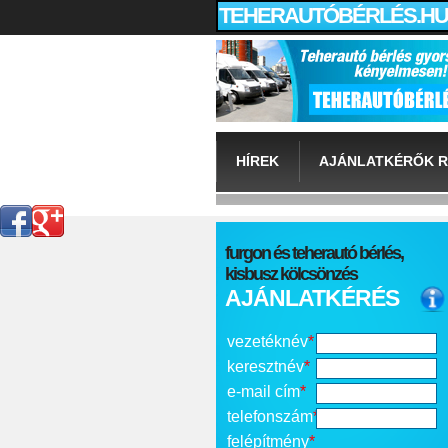
TEHERAUTÓBÉRLÉS.HU
HÍREK
AJÁNLATKÉRŐK R
furgon és teherautó bérlés,
kisbusz kölcsönzés
AJÁNLATKÉRÉS
vezetéknév
*
keresztnév
*
e-mail cím
*
telefonszám
*
felépítmény
*