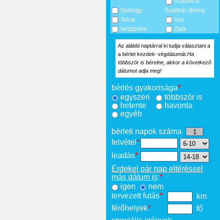
Szabolcs-
Somogy
Szatmár-Bereg
Tolna
Vas
Veszprém
Zala
Az alábbi naptárral ki tudja választani a
a bérlet kezdeti- végdátumát.
Ha
többször is bérelne, akkor a következő
dátumot adja meg!
bérlés gyakorisága
*
egyszeri
többször is
hetente
havonta
egyéb
bérleti napok száma
felvétel
*
leadás
*
Érdekel pár nap eltéréssel
más dátum is
:
*
igen
nem
tervezett futás
*
km
férőhelyek
*
fő