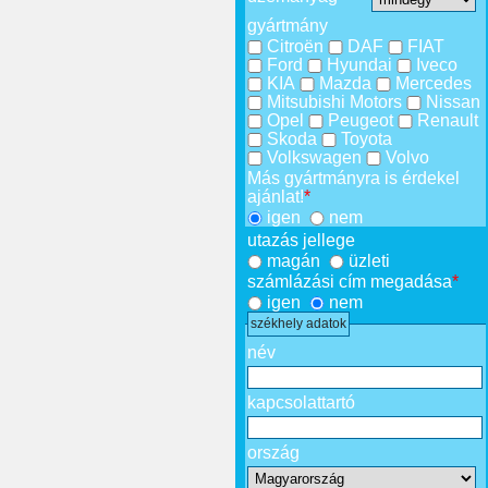
gyártmány
Citroën
DAF
FIAT
Ford
Hyundai
Iveco
KIA
Mazda
Mercedes
Mitsubishi Motors
Nissan
Opel
Peugeot
Renault
Skoda
Toyota
Volkswagen
Volvo
Más gyártmányra is érdekel
ajánlat!
*
igen
nem
utazás jellege
magán
üzleti
számlázási cím megadása
*
igen
nem
székhely adatok
név
kapcsolattartó
ország