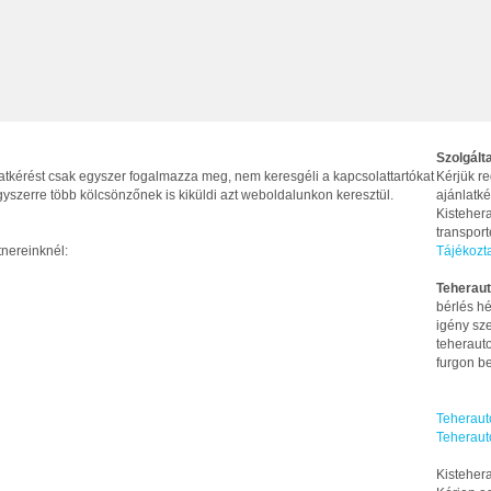
Szolgált
latkérést csak egyszer fogalmazza meg, nem keresgéli a kapcsolattartókat
Kérjük re
yszerre több kölcsönzőnek is kiküldi azt weboldalunkon keresztül.
ajánlatké
Kistehera
transpor
tnereinknél:
Tájékozt
Teheraut
bérlés hé
igény sze
teherauto
furgon be
Teheraut
Teheraut
Kistehera