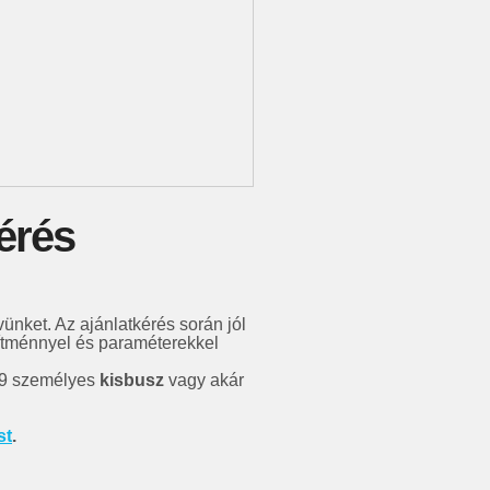
érés
vünket. Az ajánlatkérés során jól
ítménnyel és paraméterekkel
 9 személyes
kisbusz
vagy akár
st
.