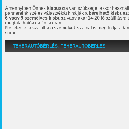
Amennyiben Önnek
kisbusz
ra van szüksége, akkor használh
partnereink széles választékát kínálják a
bérelhető kisbusz
6 vagy 9 személyes kisbusz
vagy akár 14-20 fő szállításra
megtalálhatóak a flottákban.
Ne feledje, a szállítható személyek számát is meg tudja adan
során.
TEHERAUTÓBÉRLÉS, TEHERAUTOBERLES