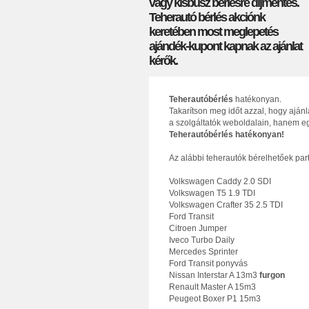
vagy kisbusz bérlésre díjmentes.
Teherautó bérlés akciónk
keretében most meglepetés
ajándék-kupont kapnak az ajánlat
kérők.
Teherautóbérlés
hatékonyan.
Takarítson meg időt azzal, hogy aján
a szolgáltatók weboldalain, hanem eg
Teherautóbérlés hatékonyan!
Az alábbi teherautók bérelhetőek par
Volkswagen Caddy 2.0 SDI
Volkswagen T5 1.9 TDI
Volkswagen Crafter 35 2.5 TDI
Ford Transit
Citroen Jumper
Iveco Turbo Daily
Mercedes Sprinter
Ford Transit ponyvás
Nissan Interstar A 13m3
furgon
Renault Master A 15m3
Peugeot Boxer P1 15m3