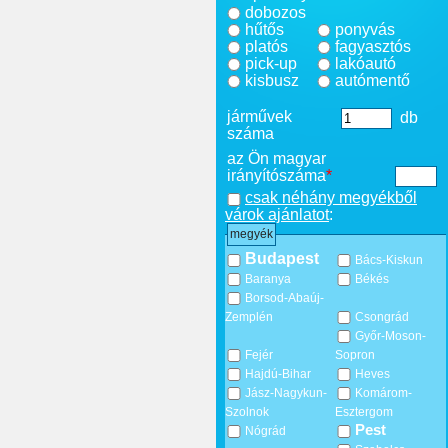
dobozos
hűtős
ponyvás
platós
fagyasztós
pick-up
lakóautó
kisbusz
autómentő
járművek
db
száma
az Ön magyar
irányítószáma
*
csak néhány megyékből
várok ajánlatot
:
megyék
Budapest
Bács-Kiskun
Baranya
Békés
Borsod-Abaúj-
Zemplén
Csongrád
Győr-Moson-
Fejér
Sopron
Hajdú-Bihar
Heves
Jász-Nagykun-
Komárom-
Szolnok
Esztergom
Pest
Nógrád