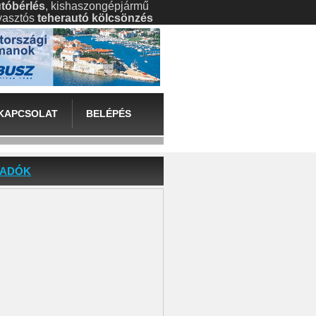
tóbérlés
, kishaszongépjármű
gyasztós
teherautó kölcsönzés
KAPCSOLAT
BELÉPÉS
EADÓK