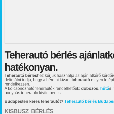
Teherautó bérlés ajánlatk
hatékonyan.
Teherautó bérlés
hez kérjük használja az ajánlatkérő kérdőí
definiálni tudja, hogy a bérelni kívánt
teherautó
milyen felép
rendelkezzen.
A kölcsönözhető teherautók rendelhetőek:
dobozos
,
hűtő
s
,
ponyhás teherautó kivitelben is.
Budapesten keres teherautót?
Teherautó bérlés Budape
KISBUSZ BÉRLÉS