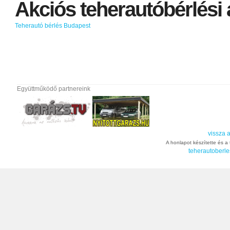
Akciós
teherautóbérlési
Teherautó bérlés Budapest
Együttműködő partnereink
vissza a
A honlapot készítette és a t
teherautoberle