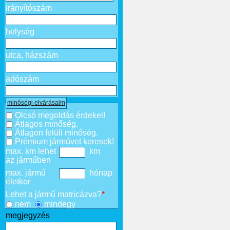
irányítószám
helység
utca, házszám
adószám
minőségi elvárásaim
Olcsó megoldás érdekel!
Átlagos minőség.
Átlagon felüli minőség.
Prémium járművet keresek!
max. km lehet
km
az járműben
max. jármű
hónap
életkor
Lehet a jármű matricázva?
*
nem
mindegy
megjegyzés