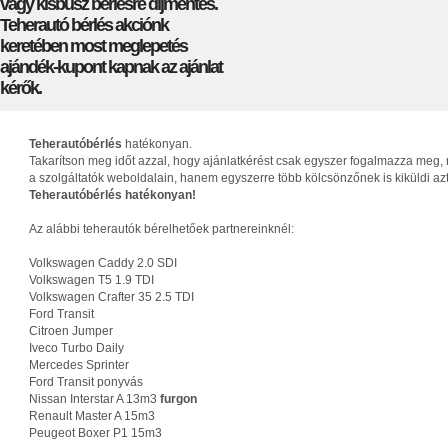
vagy kisbusz bérlésre díjmentes.
Teherautó bérlés akciónk
keretében most meglepetés
ajándék-kupont kapnak az ajánlat
kérők.
Teherautóbérlés
hatékonyan.
Takarítson meg időt azzal, hogy ajánlatkérést csak egyszer fogalmazza meg, 
a szolgáltatók weboldalain, hanem egyszerre több kölcsönzőnek is kiküldi az
Teherautóbérlés hatékonyan!
Az alábbi teherautók bérelhetőek partnereinknél:
Volkswagen Caddy 2.0 SDI
Volkswagen T5 1.9 TDI
Volkswagen Crafter 35 2.5 TDI
Ford Transit
Citroen Jumper
Iveco Turbo Daily
Mercedes Sprinter
Ford Transit ponyvás
Nissan Interstar A 13m3
furgon
Renault Master A 15m3
Peugeot Boxer P1 15m3