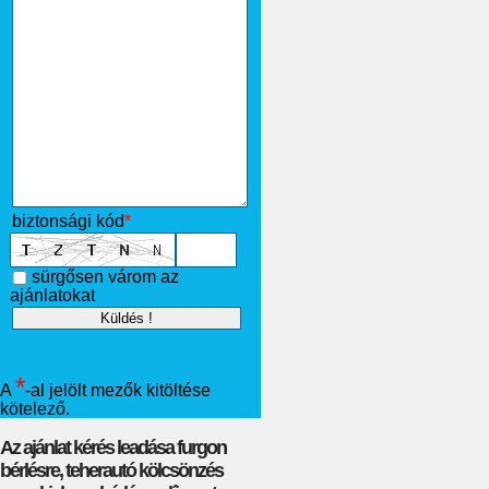
biztonsági kód
*
sürgősen várom az
ajánlatokat
*
A
-al jelölt mezők kitöltése
kötelező.
Az ajánlat kérés leadása furgon
bérlésre, teherautó kölcsönzés