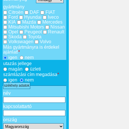
gyártmány
Citroën
DAF
FIAT
Ford
Hyundai
Iveco
KIA
Mazda
Mercedes
Mitsubishi Motors
Nissan
Opel
Peugeot
Renault
Skoda
Toyota
Volkswagen
Volvo
Más gyártmányra is érdekel
ajánlat!
*
igen
nem
utazás jellege
magán
üzleti
számlázási cím megadása
*
igen
nem
székhely adatok
név
kapcsolattartó
ország