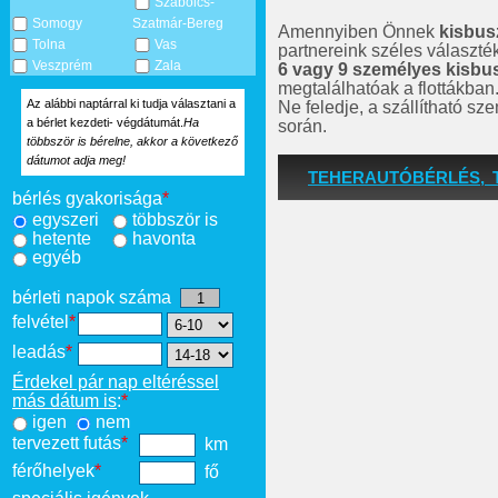
Szabolcs-
Somogy
Szatmár-Bereg
Amennyiben Önnek
kisbus
Tolna
Vas
partnereink széles választé
Veszprém
Zala
6 vagy 9 személyes kisbu
megtalálhatóak a flottákban
Az alábbi naptárral ki tudja választani a
Ne feledje, a szállítható s
a bérlet kezdeti- végdátumát.
Ha
során.
többször is bérelne, akkor a következő
dátumot adja meg!
TEHERAUTÓBÉRLÉS, 
bérlés gyakorisága
*
egyszeri
többször is
hetente
havonta
egyéb
bérleti napok száma
felvétel
*
leadás
*
Érdekel pár nap eltéréssel
más dátum is
:
*
igen
nem
tervezett futás
*
km
férőhelyek
*
fő