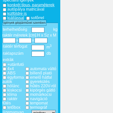
speciális igények
konkrét típus, paraméterek
autópálya matricával
külföldre is
kiállással
sofőrrel
igények gépjárművel szemben
terhelhetőség
kg
raktér méretek [cm] H x Sz x M
x
x
3
raktér térfogat
m
raklapszám
db
extrák
+utánfutó
4x4
automata váltó
ABS
billenő plató
egyforma
emelő hátfal
autók
gyerekülés
hólánc
hűtés 220V-ról
kiskocsi
kipörgés gátló
klíma
molnárkocsi
raktér
navigáció
fűtés
tempomat
tetőbox
termográf
üzemanyag