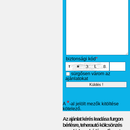
biztonsági kód
*
sürgősen várom az
ajánlatokat
*
A
-al jelölt mezők kitöltése
kötelező.
Az ajánlat kérés leadása furgon
bérlésre, teherautó kölcsönzés