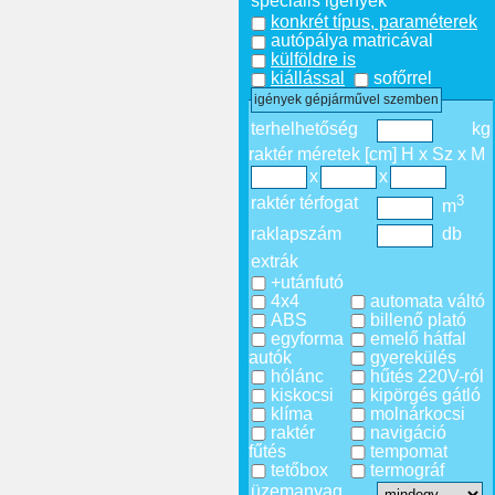
speciális igények
konkrét típus, paraméterek
autópálya matricával
külföldre is
kiállással
sofőrrel
igények gépjárművel szemben
terhelhetőség
kg
raktér méretek [cm] H x Sz x M
x
x
3
raktér térfogat
m
raklapszám
db
extrák
+utánfutó
4x4
automata váltó
ABS
billenő plató
egyforma
emelő hátfal
autók
gyerekülés
hólánc
hűtés 220V-ról
kiskocsi
kipörgés gátló
klíma
molnárkocsi
raktér
navigáció
fűtés
tempomat
tetőbox
termográf
üzemanyag