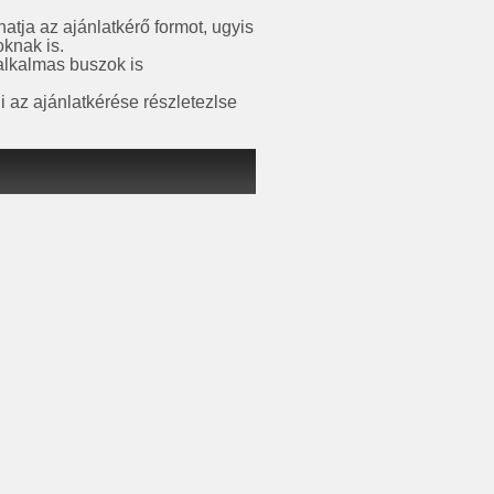
atja az ajánlatkérő formot, ugyis
oknak is.
 alkalmas buszok is
i az ajánlatkérése részletezlse