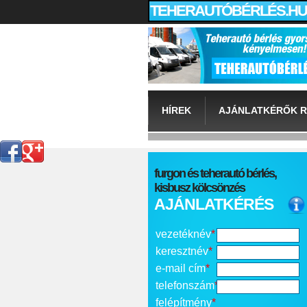
TEHERAUTÓBÉRLÉS.HU
HÍREK
AJÁNLATKÉRŐK R
furgon és teherautó bérlés,
kisbusz kölcsönzés
AJÁNLATKÉRÉS
vezetéknév
*
keresztnév
*
e-mail cím
*
telefonszám
*
felépítmény
*