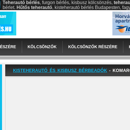
Teherautó bérlés
, furgon bérlés, kisbusz kölcsönzés,
teherau
bérlet.
Hűtős teherautó
, kisteherautó bérlés Budapesten, fa
ÉSZÉRE
KÖLCSÖNZŐK
KÖLCSÖNZŐK RÉSZÉRE
KISTEHERAUTÓ ÉS KISBUSZ BÉRBEADÓK
- KOMAR