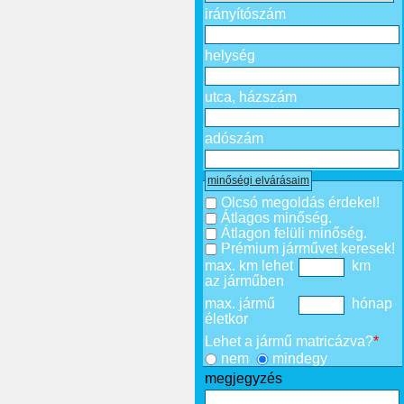
irányítószám
helység
utca, házszám
adószám
minőségi elvárásaim
Olcsó megoldás érdekel!
Átlagos minőség.
Átlagon felüli minőség.
Prémium járművet keresek!
max. km lehet
km
az járműben
max. jármű
hónap
életkor
Lehet a jármű matricázva?
*
nem
mindegy
megjegyzés