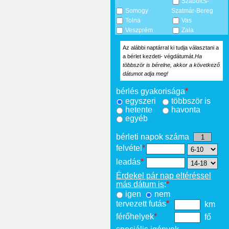
Szabolcs-
Somogy
Szatmár-Bereg
Tolna
Vas
Veszprém
Zala
Az alábbi naptárral ki tudja választani a
a bérlet kezdeti- végdátumát.
Ha
többször is bérelne, akkor a következő
dátumot adja meg!
bérlés gyakorisága
*
egyszeri
többször is
hetente
havonta
egyéb
bérleti napok száma
felvétel
*
leadás
*
Érdekel pár nap eltéréssel
más dátum is
:
*
igen
nem
tervezett futás
*
km
férőhelyek
*
fő