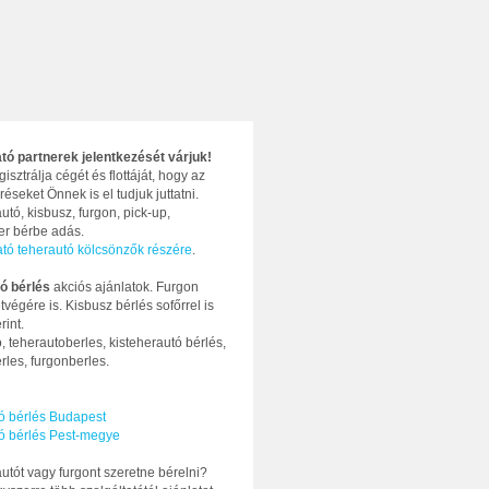
ató partnerek jelentkezését várjuk!
gisztrálja cégét és flottáját, hogy az
réseket Önnek is el tudjuk juttatni.
utó, kisbusz, furgon, pick-up,
ter bérbe adás.
ató teherautó kölcsönzők részére
.
ó bérlés
akciós ajánlatok. Furgon
tvégére is. Kisbusz bérlés sofőrrel is
rint.
, teherautoberles, kisteherautó bérlés,
rles, furgonberles.
ó bérlés Budapest
ó bérlés Pest-megye
utót vagy furgont szeretne bérelni?