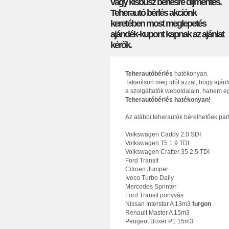
vagy kisbusz bérlésre díjmentes.
Teherautó bérlés akciónk
keretében most meglepetés
ajándék-kupont kapnak az ajánlat
kérők.
Teherautóbérlés
hatékonyan.
Takarítson meg időt azzal, hogy aján
a szolgáltatók weboldalain, hanem eg
Teherautóbérlés hatékonyan!
Az alábbi teherautók bérelhetőek par
Volkswagen Caddy 2.0 SDI
Volkswagen T5 1.9 TDI
Volkswagen Crafter 35 2.5 TDI
Ford Transit
Citroen Jumper
Iveco Turbo Daily
Mercedes Sprinter
Ford Transit ponyvás
Nissan Interstar A 13m3
furgon
Renault Master A 15m3
Peugeot Boxer P1 15m3