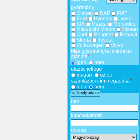
gyártmány
Citroën
DAF
FIAT
Ford
Hyundai
Iveco
KIA
Mazda
Mercedes
Mitsubishi Motors
Nissan
Opel
Peugeot
Renault
Skoda
Toyota
Volkswagen
Volvo
Más gyártmányra is érdekel
ajánlat!
*
igen
nem
utazás jellege
magán
üzleti
számlázási cím megadása
*
igen
nem
székhely adatok
név
kapcsolattartó
ország