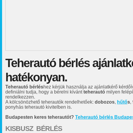
Teherautó bérlés ajánlatk
hatékonyan.
Teherautó bérlés
hez kérjük használja az ajánlatkérő kérdőí
definiálni tudja, hogy a bérelni kívánt
teherautó
milyen felép
rendelkezzen.
A kölcsönözhető teherautók rendelhetőek:
dobozos
,
hűtő
s
,
ponyhás teherautó kivitelben is.
Budapesten keres teherautót?
Teherautó bérlés Budape
KISBUSZ BÉRLÉS