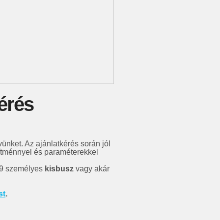
érés
vünket. Az ajánlatkérés során jól
ítménnyel és paraméterekkel
 9 személyes
kisbusz
vagy akár
st
.