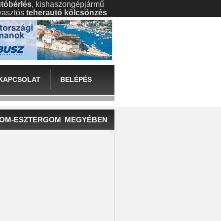
tóbérlés
, kishaszongépjármű
gyasztós
teherautó kölcsönzés
KAPCSOLAT
BELÉPÉS
OM-ESZTERGOM MEGYÉBEN