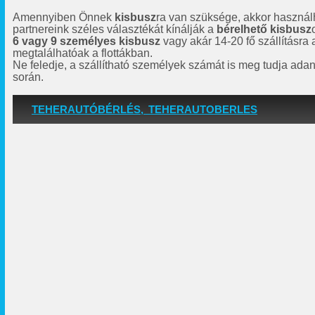
Amennyiben Önnek
kisbusz
ra van szüksége, akkor használh
partnereink széles választékát kínálják a
bérelhető kisbusz
6 vagy 9 személyes kisbusz
vagy akár 14-20 fő szállításra
megtalálhatóak a flottákban.
Ne feledje, a szállítható személyek számát is meg tudja adan
során.
TEHERAUTÓBÉRLÉS, TEHERAUTOBERLES