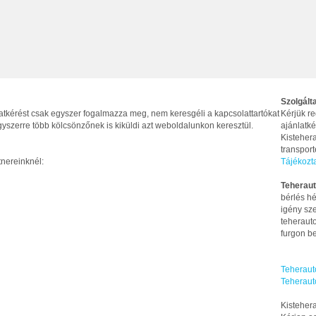
Szolgált
latkérést csak egyszer fogalmazza meg, nem keresgéli a kapcsolattartókat
Kérjük re
yszerre több kölcsönzőnek is kiküldi azt weboldalunkon keresztül.
ajánlatké
Kistehera
transpor
tnereinknél:
Tájékozt
Teheraut
bérlés hé
igény sze
teherauto
furgon be
Teheraut
Teheraut
Kistehera