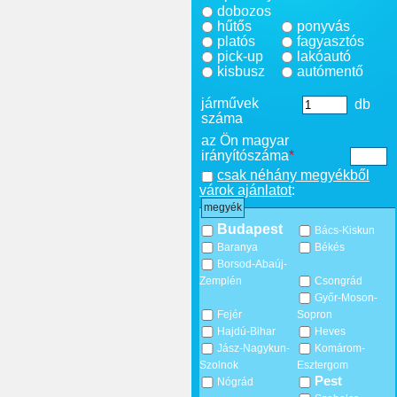
dobozos
hűtős
ponyvás
platós
fagyasztós
pick-up
lakóautó
kisbusz
autómentő
járművek
db
száma
az Ön magyar
irányítószáma
*
csak néhány megyékből
várok ajánlatot
:
megyék
Budapest
Bács-Kiskun
Baranya
Békés
Borsod-Abaúj-
Zemplén
Csongrád
Győr-Moson-
Fejér
Sopron
Hajdú-Bihar
Heves
Jász-Nagykun-
Komárom-
Szolnok
Esztergom
Pest
Nógrád