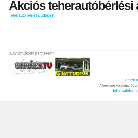
Akciós
teherautóbérlési
Teherautó bérlés Budapest
Együttműködő partnereink
vissza a
A honlapot készítette és a t
teherautoberle