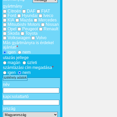
gyártmány
Citroën
DAF
FIAT
Ford
Hyundai
Iveco
KIA
Mazda
Mercedes
Mitsubishi Motors
Nissan
Opel
Peugeot
Renault
Skoda
Toyota
Volkswagen
Volvo
Más gyártmányra is érdekel
ajánlat!
*
igen
nem
utazás jellege
magán
üzleti
számlázási cím megadása
*
igen
nem
székhely adatok
név
kapcsolattartó
ország