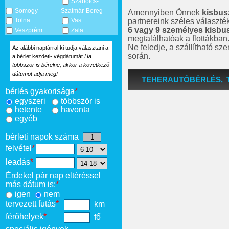
Szabolcs-
Somogy
Szatmár-Bereg
Amennyiben Önnek
kisbus
partnereink széles választé
Tolna
Vas
6 vagy 9 személyes kisbu
Veszprém
Zala
megtalálhatóak a flottákban
Ne feledje, a szállítható s
Az alábbi naptárral ki tudja választani a
során.
a bérlet kezdeti- végdátumát.
Ha
többször is bérelne, akkor a következő
dátumot adja meg!
TEHERAUTÓBÉRLÉS, 
bérlés gyakorisága
*
egyszeri
többször is
hetente
havonta
egyéb
bérleti napok száma
felvétel
*
leadás
*
Érdekel pár nap eltéréssel
más dátum is
:
*
igen
nem
tervezett futás
*
km
férőhelyek
*
fő