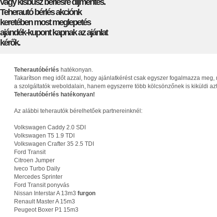
vagy kisbusz bérlésre díjmentes.
Teherautó bérlés akciónk
keretében most meglepetés
ajándék-kupont kapnak az ajánlat
kérők.
Teherautóbérlés
hatékonyan.
Takarítson meg időt azzal, hogy ajánlatkérést csak egyszer fogalmazza meg, 
a szolgáltatók weboldalain, hanem egyszerre több kölcsönzőnek is kiküldi az
Teherautóbérlés hatékonyan!
Az alábbi teherautók bérelhetőek partnereinknél:
Volkswagen Caddy 2.0 SDI
Volkswagen T5 1.9 TDI
Volkswagen Crafter 35 2.5 TDI
Ford Transit
Citroen Jumper
Iveco Turbo Daily
Mercedes Sprinter
Ford Transit ponyvás
Nissan Interstar A 13m3
furgon
Renault Master A 15m3
Peugeot Boxer P1 15m3