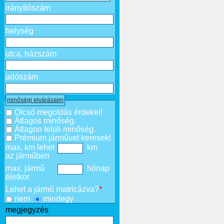
irányítószám
helység
utca, házszám
adószám
minőségi elvárásaim
Olcsó megoldás érdekel!
Átlagos minőség.
Átlagon felüli minőség.
Prémium járművet keresek!
max. km lehet
km
az járműben
max. jármű
hónap
életkor
Lehet a jármű matricázva?
*
nem
mindegy
megjegyzés