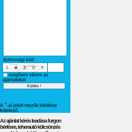
biztonsági kód
*
sürgősen várom az
ajánlatokat
*
A
-al jelölt mezők kitöltése
kötelező.
Az ajánlat kérés leadása furgon
bérlésre, teherautó kölcsönzés