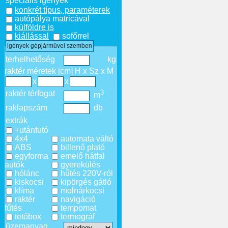
speciális igények
konkrét típus, paraméterek
autópálya matricával
külföldre is
kiállással
sofőrrel
igények gépjárművel szemben
terhelhetőség
kg
raktér méretek [cm] H x Sz x M
x
x
3
raktér térfogat
m
raklapszám
db
extrák
+utánfutó
4x4
automata váltó
ABS
billenő plató
egyforma
emelő hátfal
autók
gyerekülés
hólánc
hűtés 220V-ról
kiskocsi
kipörgés gátló
klíma
molnárkocsi
raktér
navigáció
fűtés
tempomat
tetőbox
termográf
üzemanyag