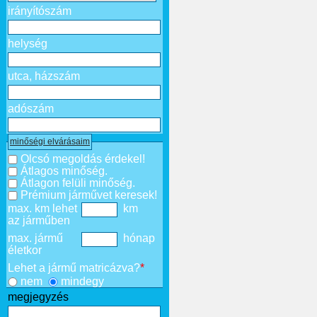
irányítószám
helység
utca, házszám
adószám
minőségi elvárásaim
Olcsó megoldás érdekel!
Átlagos minőség.
Átlagon felüli minőség.
Prémium járművet keresek!
max. km lehet
km
az járműben
max. jármű
hónap
életkor
Lehet a jármű matricázva?
*
nem
mindegy
megjegyzés