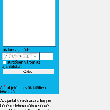
biztonsági kód
*
sürgősen várom az
ajánlatokat
*
A
-al jelölt mezők kitöltése
kötelező.
Az ajánlat kérés leadása furgon
bérlésre, teherautó kölcsönzés