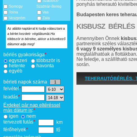
Szabolcs-
ponyhás teherautó kivitelben
Somogy
Szatmár-Bereg
Tolna
Vas
Budapesten keres tehera
Veszprém
Zala
KISBUSZ BÉRLÉS
Az alábbi naptárral ki tudja választani a
a bérlet kezdeti- végdátumát.
Ha
Amennyiben Önnek
kisbus
többször is bérelne, akkor a következő
partnereink széles választé
dátumot adja meg!
6 vagy 9 személyes kisbu
megtalálhatóak a flottákban
bérlés gyakorisága
*
Ne feledje, a szállítható s
egyszeri
többször is
során.
hetente
havonta
egyéb
TEHERAUTÓBÉRLÉS, 
bérleti napok száma
felvétel
*
leadás
*
Érdekel pár nap eltéréssel
más dátum is
:
*
igen
nem
tervezett futás
*
km
férőhelyek
*
fő