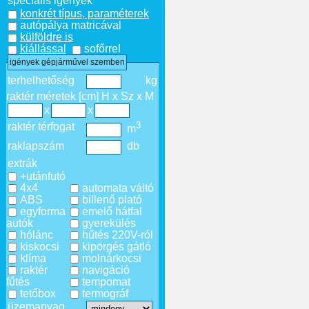
speciális igények
konkrét típus, paraméterek
autópálya matricával
külföldre is
kiállással
sofőrrel
igények gépjárművel szemben
terhelhetőség
kg
raktér méretek [cm] H x Sz x M
x
x
3
raktér térfogat
m
raklapszám
db
extrák
+utánfutó
4x4
automata váltó
ABS
billenő plató
egyforma
emelő hátfal
autók
gyerekülés
hólánc
hűtés 220V-ról
kiskocsi
kipörgés gátló
klíma
molnárkocsi
raktér
navigáció
fűtés
tempomat
tetőbox
termográf
üzemanyag