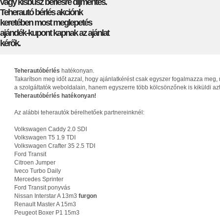
vagy kisbusz bérlésre díjmentes.
Teherautó bérlés akciónk
keretében most meglepetés
ajándék-kupont kapnak az ajánlat
kérők.
Teherautóbérlés
hatékonyan.
Takarítson meg időt azzal, hogy ajánlatkérést csak egyszer fogalmazza meg, 
a szolgáltatók weboldalain, hanem egyszerre több kölcsönzőnek is kiküldi az
Teherautóbérlés hatékonyan!
Az alábbi teherautók bérelhetőek partnereinknél:
Volkswagen Caddy 2.0 SDI
Volkswagen T5 1.9 TDI
Volkswagen Crafter 35 2.5 TDI
Ford Transit
Citroen Jumper
Iveco Turbo Daily
Mercedes Sprinter
Ford Transit ponyvás
Nissan Interstar A 13m3
furgon
Renault Master A 15m3
Peugeot Boxer P1 15m3