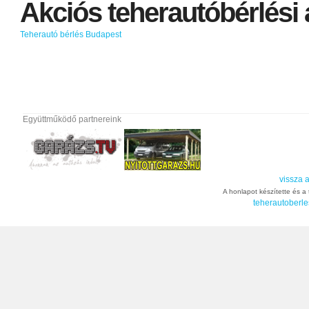
Akciós
teherautóbérlési
Teherautó bérlés Budapest
Együttműködő partnereink
vissza a
A honlapot készítette és a t
teherautoberle