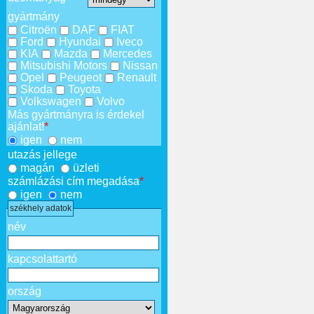
gyártmány
Citroën
DAF
FIAT
Ford
Hyundai
Iveco
KIA
Mazda
Mercedes
Mitsubishi Motors
Nissan
Opel
Peugeot
Renault
Skoda
Toyota
Volkswagen
Volvo
Más gyártmányra is érdekel
ajánlat!
*
igen
nem
utazás jellege
magán
üzleti
számlázási cím megadása
*
igen
nem
székhely adatok
név
kapcsolattartó
ország