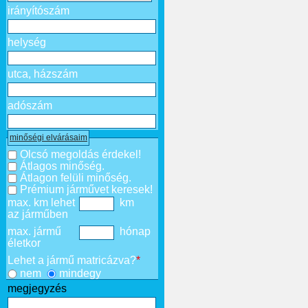
irányítószám
helység
utca, házszám
adószám
minőségi elvárásaim
Olcsó megoldás érdekel!
Átlagos minőség.
Átlagon felüli minőség.
Prémium járművet keresek!
max. km lehet
km
az járműben
max. jármű
hónap
életkor
Lehet a jármű matricázva?
*
nem
mindegy
megjegyzés