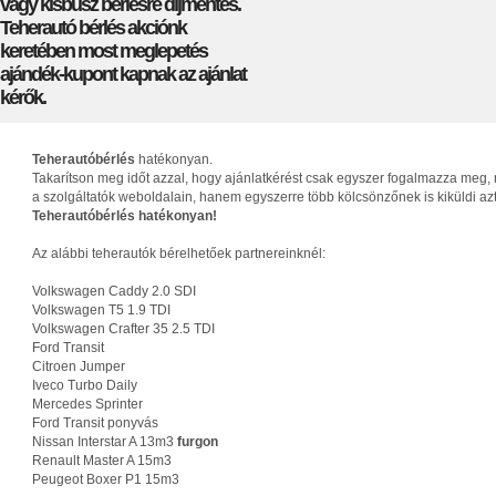
vagy kisbusz bérlésre díjmentes.
Teherautó bérlés akciónk
keretében most meglepetés
ajándék-kupont kapnak az ajánlat
kérők.
Teherautóbérlés
hatékonyan.
Takarítson meg időt azzal, hogy ajánlatkérést csak egyszer fogalmazza meg, 
a szolgáltatók weboldalain, hanem egyszerre több kölcsönzőnek is kiküldi az
Teherautóbérlés hatékonyan!
Az alábbi teherautók bérelhetőek partnereinknél:
Volkswagen Caddy 2.0 SDI
Volkswagen T5 1.9 TDI
Volkswagen Crafter 35 2.5 TDI
Ford Transit
Citroen Jumper
Iveco Turbo Daily
Mercedes Sprinter
Ford Transit ponyvás
Nissan Interstar A 13m3
furgon
Renault Master A 15m3
Peugeot Boxer P1 15m3