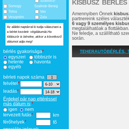
KISBUSZ BÉRLÉS
Szabolcs-
Somogy
Szatmár-Bereg
Tolna
Vas
Amennyiben Önnek
kisbus
Veszprém
Zala
partnereink széles választé
6 vagy 9 személyes kisbu
Az alábbi naptárral ki tudja választani a
megtalálhatóak a flottákban
a bérlet kezdeti- végdátumát.
Ha
Ne feledje, a szállítható s
többször is bérelne, akkor a következő
során.
dátumot adja meg!
TEHERAUTÓBÉRLÉS, 
bérlés gyakorisága
*
egyszeri
többször is
hetente
havonta
egyéb
bérleti napok száma
felvétel
*
leadás
*
Érdekel pár nap eltéréssel
más dátum is
:
*
igen
nem
tervezett futás
*
km
férőhelyek
*
fő