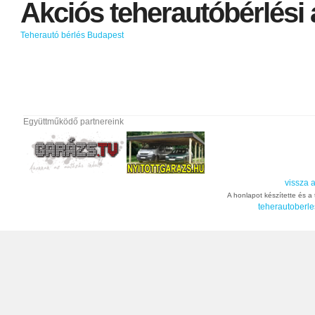
Akciós
teherautóbérlési
Teherautó bérlés Budapest
Együttműködő partnereink
vissza a
A honlapot készítette és a t
teherautoberle