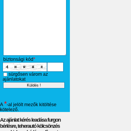
biztonsági kód
*
sürgősen várom az
ajánlatokat
*
A
-al jelölt mezők kitöltése
kötelező.
Az ajánlat kérés leadása furgon
bérlésre, teherautó kölcsönzés