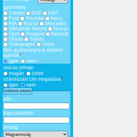
gyártmány
Citroën
DAF
FIAT
Ford
Hyundai
Iveco
KIA
Mazda
Mercedes
Mitsubishi Motors
Nissan
Opel
Peugeot
Renault
Skoda
Toyota
Volkswagen
Volvo
Más gyártmányra is érdekel
ajánlat!
*
igen
nem
utazás jellege
magán
üzleti
számlázási cím megadása
*
igen
nem
székhely adatok
név
kapcsolattartó
ország