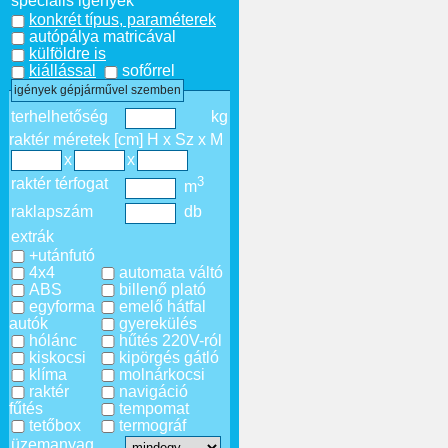
speciális igények
konkrét típus, paraméterek
autópálya matricával
külföldre is
kiállással
sofőrrel
igények gépjárművel szemben
terhelhetőség
kg
raktér méretek [cm] H x Sz x M
x
x
3
raktér térfogat
m
raklapszám
db
extrák
+utánfutó
4x4
automata váltó
ABS
billenő plató
egyforma
emelő hátfal
autók
gyerekülés
hólánc
hűtés 220V-ról
kiskocsi
kipörgés gátló
klíma
molnárkocsi
raktér
navigáció
fűtés
tempomat
tetőbox
termográf
üzemanyag