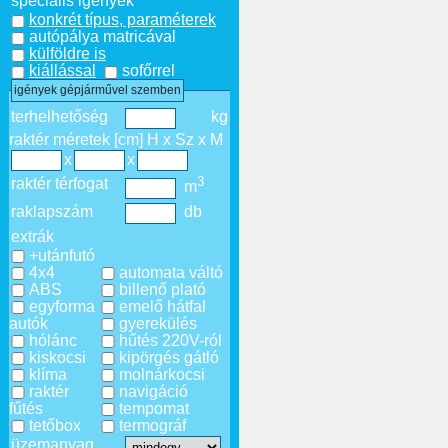
speciális igények
konkrét típus, paraméterek
autópálya matricával
külföldre is
kiállással
sofőrrel
igények gépjárművel szemben
terhelhetőség
kg
raktér méretek [cm] H x Sz x M
x
x
3
raktér térfogat
m
raklapszám
db
extrák
+utánfutó
4x4
automata váltó
ABS
billenő plató
egyforma
emelő hátfal
autók
gyerekülés
hólánc
hűtés 220V-ról
kiskocsi
kipörgés gátló
klíma
molnárkocsi
raktér
navigáció
fűtés
tempomat
tetőbox
termográf
üzemanyag