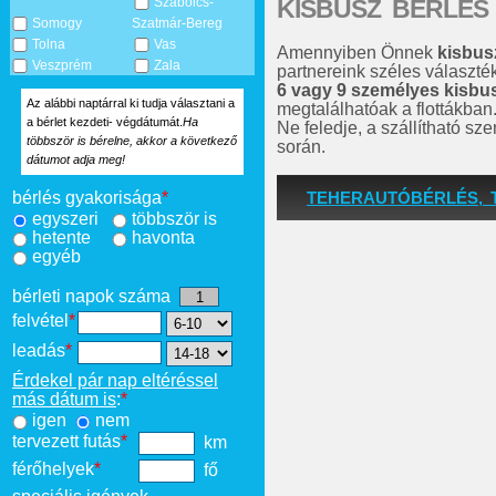
KISBUSZ BÉRLÉS
Szabolcs-
Somogy
Szatmár-Bereg
Tolna
Vas
Amennyiben Önnek
kisbus
Veszprém
Zala
partnereink széles választé
6 vagy 9 személyes kisbu
Az alábbi naptárral ki tudja választani a
megtalálhatóak a flottákban
a bérlet kezdeti- végdátumát.
Ha
Ne feledje, a szállítható s
többször is bérelne, akkor a következő
során.
dátumot adja meg!
TEHERAUTÓBÉRLÉS, 
bérlés gyakorisága
*
egyszeri
többször is
hetente
havonta
egyéb
bérleti napok száma
felvétel
*
leadás
*
Érdekel pár nap eltéréssel
más dátum is
:
*
igen
nem
tervezett futás
*
km
férőhelyek
*
fő