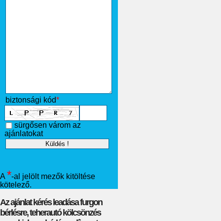
biztonsági kód
*
sürgősen várom az
ajánlatokat
*
A
-al jelölt mezők kitöltése
kötelező.
Az ajánlat kérés leadása furgon
bérlésre, teherautó kölcsönzés