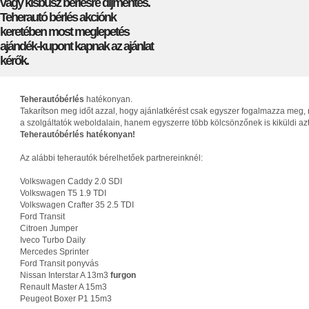
vagy kisbusz bérlésre díjmentes.
Teherautó bérlés akciónk
keretében most meglepetés
ajándék-kupont kapnak az ajánlat
kérők.
Teherautóbérlés
hatékonyan.
Takarítson meg időt azzal, hogy ajánlatkérést csak egyszer fogalmazza meg, 
a szolgáltatók weboldalain, hanem egyszerre több kölcsönzőnek is kiküldi az
Teherautóbérlés hatékonyan!
Az alábbi teherautók bérelhetőek partnereinknél:
Volkswagen Caddy 2.0 SDI
Volkswagen T5 1.9 TDI
Volkswagen Crafter 35 2.5 TDI
Ford Transit
Citroen Jumper
Iveco Turbo Daily
Mercedes Sprinter
Ford Transit ponyvás
Nissan Interstar A 13m3
furgon
Renault Master A 15m3
Peugeot Boxer P1 15m3