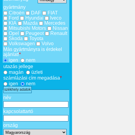
gyártmány
Citroën
DAF
FIAT
Ford
Hyundai
Iveco
KIA
Mazda
Mercedes
Mitsubishi Motors
Nissan
Opel
Peugeot
Renault
Skoda
Toyota
Volkswagen
Volvo
Más gyártmányra is érdekel
ajánlat!
*
igen
nem
utazás jellege
magán
üzleti
számlázási cím megadása
*
igen
nem
székhely adatok
név
kapcsolattartó
ország