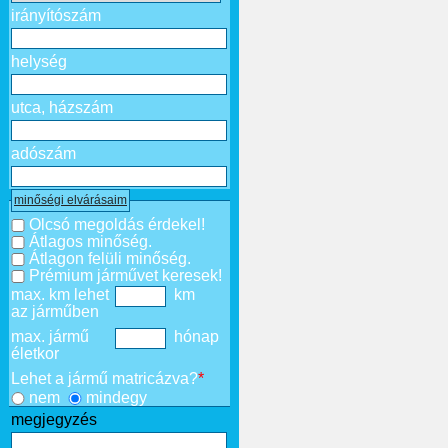
irányítószám
helység
utca, házszám
adószám
minőségi elvárásaim
Olcsó megoldás érdekel!
Átlagos minőség.
Átlagon felüli minőség.
Prémium járművet keresek!
max. km lehet
km
az járműben
max. jármű
hónap
életkor
Lehet a jármű matricázva?
*
nem
mindegy
megjegyzés