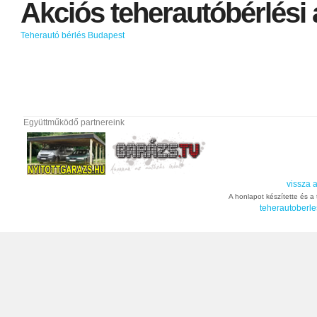
Akciós
teherautóbérlési
Teherautó bérlés Budapest
Együttműködő partnereink
vissza a
A honlapot készítette és a t
teherautoberle