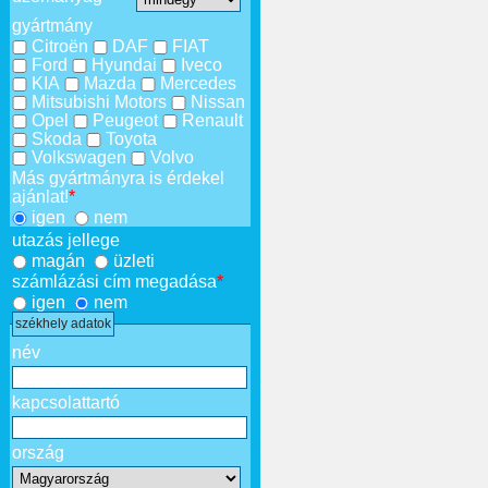
gyártmány
Citroën
DAF
FIAT
Ford
Hyundai
Iveco
KIA
Mazda
Mercedes
Mitsubishi Motors
Nissan
Opel
Peugeot
Renault
Skoda
Toyota
Volkswagen
Volvo
Más gyártmányra is érdekel
ajánlat!
*
igen
nem
utazás jellege
magán
üzleti
számlázási cím megadása
*
igen
nem
székhely adatok
név
kapcsolattartó
ország