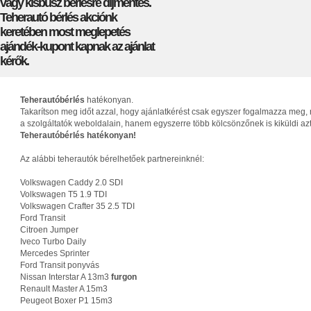
vagy kisbusz bérlésre díjmentes.
Teherautó bérlés akciónk
keretében most meglepetés
ajándék-kupont kapnak az ajánlat
kérők.
Teherautóbérlés
hatékonyan.
Takarítson meg időt azzal, hogy ajánlatkérést csak egyszer fogalmazza meg, 
a szolgáltatók weboldalain, hanem egyszerre több kölcsönzőnek is kiküldi az
Teherautóbérlés hatékonyan!
Az alábbi teherautók bérelhetőek partnereinknél:
Volkswagen Caddy 2.0 SDI
Volkswagen T5 1.9 TDI
Volkswagen Crafter 35 2.5 TDI
Ford Transit
Citroen Jumper
Iveco Turbo Daily
Mercedes Sprinter
Ford Transit ponyvás
Nissan Interstar A 13m3
furgon
Renault Master A 15m3
Peugeot Boxer P1 15m3