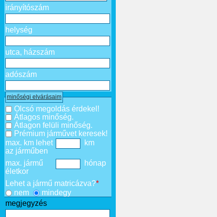
irányítószám
helység
utca, házszám
adószám
minőségi elvárásaim
Olcsó megoldás érdekel!
Átlagos minőség.
Átlagon felüli minőség.
Prémium járművet keresek!
max. km lehet
km
az járműben
max. jármű
hónap
életkor
Lehet a jármű matricázva?
*
nem
mindegy
megjegyzés