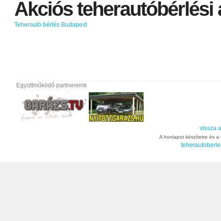
Akciós
teherautóbérlési
Teherautó bérlés Budapest
Együttműködő partnereink
vissza a
A honlapot készítette és a t
teherautoberle