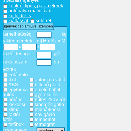
speciális igények
konkrét típus, paraméterek
autópálya matricával
külföldre is
kiállással
sofőrrel
igények gépjárművel szemben
terhelhetőség
kg
raktér méretek [cm] H x Sz x M
x
x
3
raktér térfogat
m
raklapszám
db
extrák
+utánfutó
4x4
automata váltó
ABS
billenő plató
egyforma
emelő hátfal
autók
gyerekülés
hólánc
hűtés 220V-ról
kiskocsi
kipörgés gátló
klíma
molnárkocsi
raktér
navigáció
fűtés
tempomat
tetőbox
termográf
üzemanyag