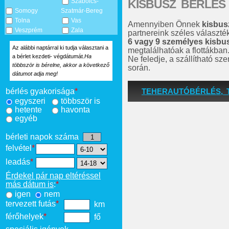
KISBUSZ BÉRLÉS
Szabolcs-
Somogy
Szatmár-Bereg
Tolna
Vas
Amennyiben Önnek
kisbus
Veszprém
Zala
partnereink széles választé
6 vagy 9 személyes kisbu
Az alábbi naptárral ki tudja választani a
megtalálhatóak a flottákban
a bérlet kezdeti- végdátumát.
Ha
Ne feledje, a szállítható s
többször is bérelne, akkor a következő
során.
dátumot adja meg!
TEHERAUTÓBÉRLÉS, 
bérlés gyakorisága
*
egyszeri
többször is
hetente
havonta
egyéb
bérleti napok száma
felvétel
*
leadás
*
Érdekel pár nap eltéréssel
más dátum is
:
*
igen
nem
tervezett futás
*
km
férőhelyek
*
fő