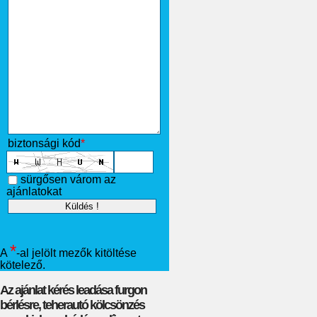
biztonsági kód
*
sürgősen várom az
ajánlatokat
*
A
-al jelölt mezők kitöltése
kötelező.
Az ajánlat kérés leadása furgon
bérlésre, teherautó kölcsönzés