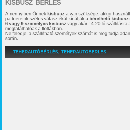
KISBUSZ BÉRLÉS
Amennyiben Önnek
kisbusz
ra van szüksége, akkor használh
partnereink széles választékát kínálják a
bérelhető kisbusz
6 vagy 9 személyes kisbusz
vagy akár 14-20 fő szállításra
megtalálhatóak a flottákban.
Ne feledje, a szállítható személyek számát is meg tudja adan
során.
TEHERAUTÓBÉRLÉS, TEHERAUTOBERLES