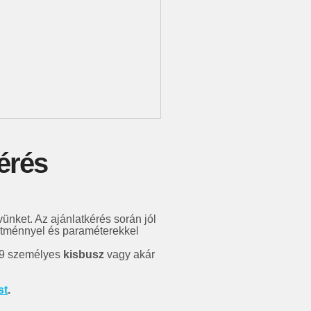
érés
vünket. Az ajánlatkérés során jól
ítménnyel és paraméterekkel
 9 személyes
kisbusz
vagy akár
st
.