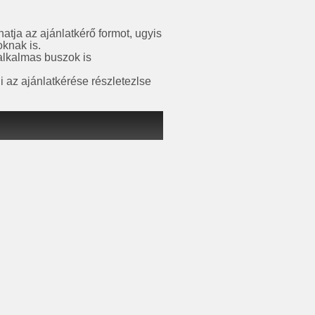
atja az ajánlatkérő formot, ugyis
oknak is.
 alkalmas buszok is
i az ajánlatkérése részletezlse