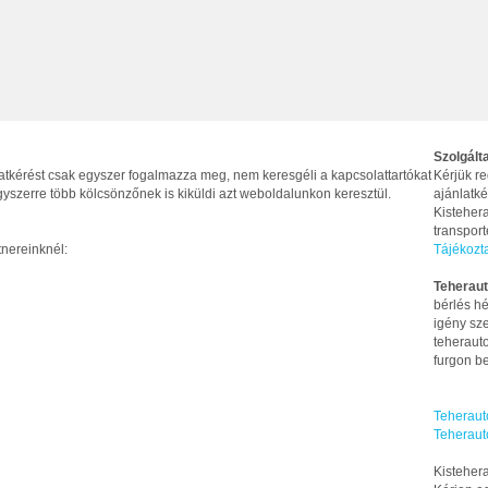
Szolgált
latkérést csak egyszer fogalmazza meg, nem keresgéli a kapcsolattartókat
Kérjük re
yszerre több kölcsönzőnek is kiküldi azt weboldalunkon keresztül.
ajánlatké
Kistehera
transpor
tnereinknél:
Tájékozt
Teheraut
bérlés hé
igény sze
teherauto
furgon be
Teheraut
Teheraut
Kistehera