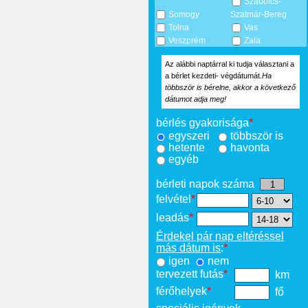
Szabolcs-
Somogy
Szatmár-Bereg
Tolna
Vas
Veszprém
Zala
Az alábbi naptárral ki tudja választani a
a bérlet kezdeti- végdátumát.
Ha
többször is bérelne, akkor a következő
dátumot adja meg!
bérlés gyakorisága
*
egyszeri
többször is
hetente
havonta
egyéb
bérleti napok száma
felvétel
*
leadás
*
Érdekel pár nap eltéréssel
más dátum is
:
*
igen
nem
tervezett futás
*
km
férőhelyek
*
fő