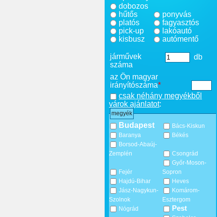
dobozos
hűtős
ponyvás
platós
fagyasztós
pick-up
lakóautó
kisbusz
autómentő
járművek
db
száma
az Ön magyar
irányítószáma
*
csak néhány megyékből
várok ajánlatot
:
megyék
Budapest
Bács-Kiskun
Baranya
Békés
Borsod-Abaúj-
Zemplén
Csongrád
Győr-Moson-
Fejér
Sopron
Hajdú-Bihar
Heves
Jász-Nagykun-
Komárom-
Szolnok
Esztergom
Pest
Nógrád