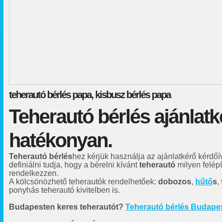
teherautó bérlés papa, kisbusz bérlés papa
Teherautó bérlés ajánlatk
hatékonyan.
Teherautó bérlés
hez kérjük használja az ajánlatkérő kérdőí
definiálni tudja, hogy a bérelni kívánt
teherautó
milyen felép
rendelkezzen.
A kölcsönözhető teherautók rendelhetőek:
dobozos
,
hűtő
s
,
ponyhás teherautó kivitelben is.
Budapesten keres teherautót?
Teherautó bérlés Budape