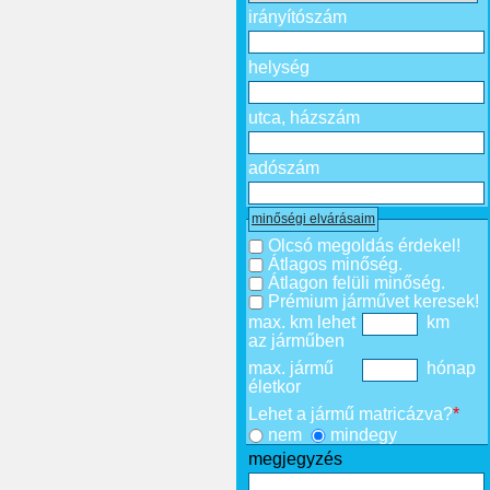
irányítószám
helység
utca, házszám
adószám
minőségi elvárásaim
Olcsó megoldás érdekel!
Átlagos minőség.
Átlagon felüli minőség.
Prémium járművet keresek!
max. km lehet
km
az járműben
max. jármű
hónap
életkor
Lehet a jármű matricázva?
*
nem
mindegy
megjegyzés