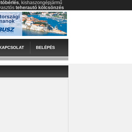
tóbérlés
, kishaszongépjármű
gyasztós
teherautó kölcsönzés
KAPCSOLAT
BELÉPÉS