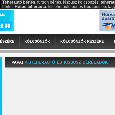
Teherautó bérlés
, furgon bérlés, kisbusz kölcsönzés,
teherau
bérlet.
Hűtős teherautó
, kisteherautó bérlés Budapesten, fa
ÉSZÉRE
KÖLCSÖNZŐK
KÖLCSÖNZŐK RÉSZÉRE
PAPAI
KISTEHERAUTÓ ÉS KISBUSZ BÉRBEADÓK