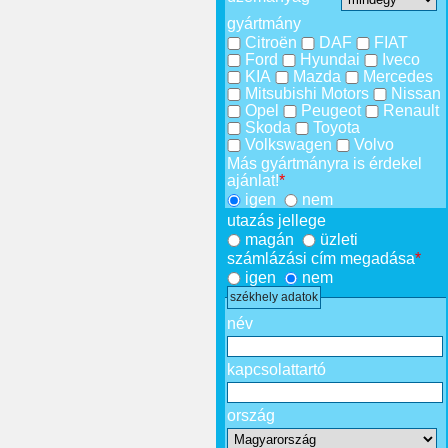
gyártmány
Citroën
DAF
FIAT
Ford
Hyundai
Iveco
KIA
Mazda
Mercedes
Mitsubishi Motors
Nissan
Opel
Peugeot
Renault
Skoda
Toyota
Volkswagen
Volvo
Más gyártmányra is érdekel
ajánlat!
*
igen
nem
utazás jellege
magán
üzleti
számlázási cím megadása
*
igen
nem
székhely adatok
név
kapcsolattartó
ország