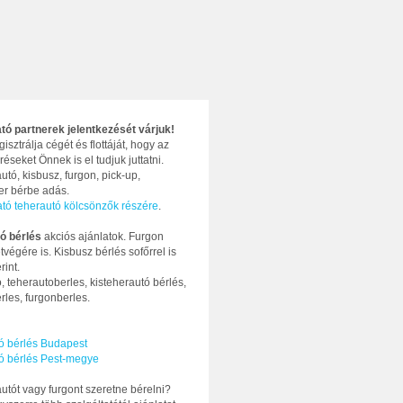
ató partnerek jelentkezését várjuk!
gisztrálja cégét és flottáját, hogy az
réseket Önnek is el tudjuk juttatni.
utó, kisbusz, furgon, pick-up,
ter bérbe adás.
ató teherautó kölcsönzők részére
.
ó bérlés
akciós ajánlatok. Furgon
tvégére is. Kisbusz bérlés sofőrrel is
rint.
, teherautoberles, kisteherautó bérlés,
rles, furgonberles.
ó bérlés Budapest
ó bérlés Pest-megye
utót vagy furgont szeretne bérelni?