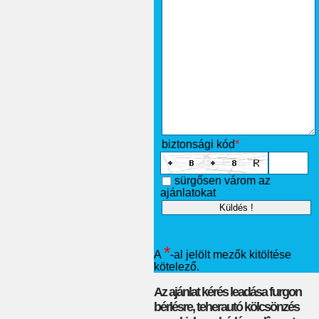
biztonsági kód
*
sürgősen várom az
ajánlatokat
*
A
-al jelölt mezők kitöltése
kötelező.
Az ajánlat kérés leadása furgon
bérlésre, teherautó kölcsönzés