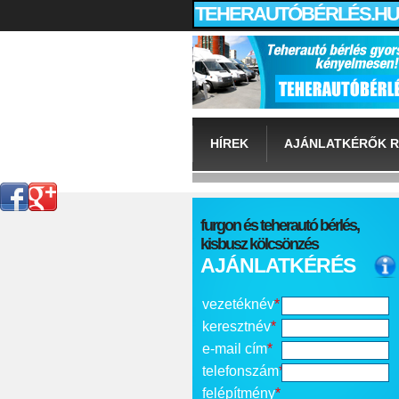
TEHERAUTÓBÉRLÉS.HU
HÍREK
AJÁNLATKÉRŐK R
furgon és teherautó bérlés,
kisbusz kölcsönzés
AJÁNLATKÉRÉS
vezetéknév
*
keresztnév
*
e-mail cím
*
telefonszám
*
felépítmény
*