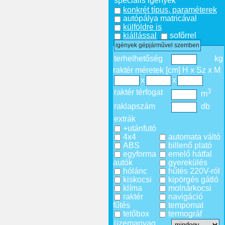
speciális igények
konkrét típus, paraméterek
autópálya matricával
külföldre is
kiállással
sofőrrel
igények gépjárművel szemben
terhelhetőség
kg
raktér méretek [cm] H x Sz x M
x
x
3
raktér térfogat
m
raklapszám
db
extrák
+utánfutó
4x4
automata váltó
ABS
billenő plató
egyforma
emelő hátfal
autók
gyerekülés
hólánc
hűtés 220V-ról
kiskocsi
kipörgés gátló
klíma
molnárkocsi
raktér
navigáció
fűtés
tempomat
tetőbox
termográf
üzemanyag