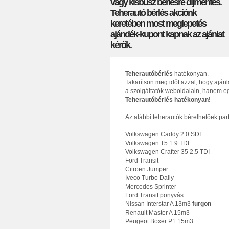
vagy kisbusz bérlésre díjmentes.
Teherautó bérlés akciónk
keretében most meglepetés
ajándék-kupont kapnak az ajánlat
kérők.
Teherautóbérlés
hatékonyan.
Takarítson meg időt azzal, hogy aján
a szolgáltatók weboldalain, hanem eg
Teherautóbérlés hatékonyan!
Az alábbi teherautók bérelhetőek par
Volkswagen Caddy 2.0 SDI
Volkswagen T5 1.9 TDI
Volkswagen Crafter 35 2.5 TDI
Ford Transit
Citroen Jumper
Iveco Turbo Daily
Mercedes Sprinter
Ford Transit ponyvás
Nissan Interstar A 13m3
furgon
Renault Master A 15m3
Peugeot Boxer P1 15m3