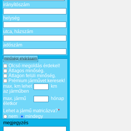
irányítószám
helység
utca, házszám
adószám
minőségi elvárásaim
Olcsó megoldás érdekel!
Átlagos minőség.
Átlagon felüli minőség.
Prémium járművet keresek!
max. km lehet
km
az járműben
max. jármű
hónap
életkor
Lehet a jármű matricázva?
*
nem
mindegy
megjegyzés