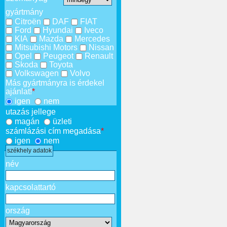
gyártmány
Citroën
DAF
FIAT
Ford
Hyundai
Iveco
KIA
Mazda
Mercedes
Mitsubishi Motors
Nissan
Opel
Peugeot
Renault
Skoda
Toyota
Volkswagen
Volvo
Más gyártmányra is érdekel
ajánlat!
*
igen
nem
utazás jellege
magán
üzleti
számlázási cím megadása
*
igen
nem
székhely adatok
név
kapcsolattartó
ország