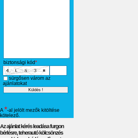
biztonsági kód
*
sürgősen várom az
ajánlatokat
*
A
-al jelölt mezők kitöltése
kötelező.
Az ajánlat kérés leadása furgon
bérlésre, teherautó kölcsönzés