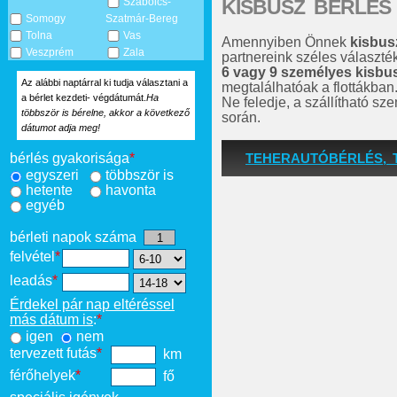
KISBUSZ BÉRLÉS
Szabolcs-
Somogy
Szatmár-Bereg
Tolna
Vas
Amennyiben Önnek
kisbus
Veszprém
Zala
partnereink széles választé
6 vagy 9 személyes kisbu
Az alábbi naptárral ki tudja választani a
megtalálhatóak a flottákban
a bérlet kezdeti- végdátumát.
Ha
Ne feledje, a szállítható s
többször is bérelne, akkor a következő
során.
dátumot adja meg!
TEHERAUTÓBÉRLÉS, 
bérlés gyakorisága
*
egyszeri
többször is
hetente
havonta
egyéb
bérleti napok száma
felvétel
*
leadás
*
Érdekel pár nap eltéréssel
más dátum is
:
*
igen
nem
tervezett futás
*
km
férőhelyek
*
fő