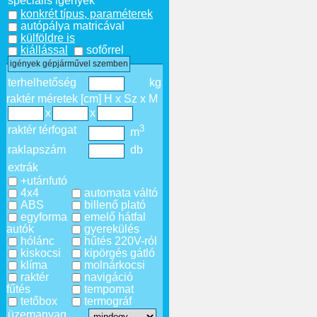
speciális igények
konkrét típus, paraméterek
autópálya matricával
külföldre is
kiállással
sofőrrel
igények gépjárművel szemben
terhelhetőség
kg
raktér méretek [cm] H x Sz x M
x
x
3
raktér térfogat
m
raklapszám
db
extrák
+utánfutó
4x4
automata váltó
ABS
billenő plató
egyforma
emelő hátfal
autók
gyerekülés
hólánc
hűtés 220V-ról
kiskocsi
kipörgés gátló
klíma
molnárkocsi
raktér
navigáció
fűtés
tempomat
tetőbox
termográf
üzemanyag