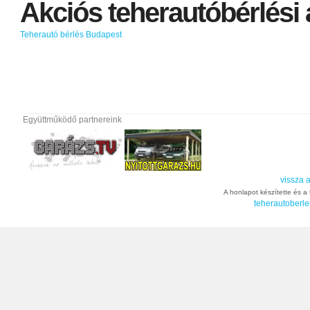
Akciós
teherautóbérlési
Teherautó bérlés Budapest
Együttműködő partnereink
vissza a
A honlapot készítette és a t
teherautoberle