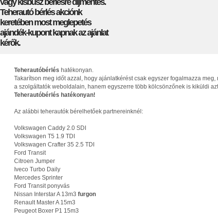
vagy kisbusz bérlésre díjmentes.
Teherautó bérlés akciónk
keretében most meglepetés
ajándék-kupont kapnak az ajánlat
kérők.
Teherautóbérlés
hatékonyan.
Takarítson meg időt azzal, hogy ajánlatkérést csak egyszer fogalmazza meg, 
a szolgáltatók weboldalain, hanem egyszerre több kölcsönzőnek is kiküldi az
Teherautóbérlés hatékonyan!
Az alábbi teherautók bérelhetőek partnereinknél:
Volkswagen Caddy 2.0 SDI
Volkswagen T5 1.9 TDI
Volkswagen Crafter 35 2.5 TDI
Ford Transit
Citroen Jumper
Iveco Turbo Daily
Mercedes Sprinter
Ford Transit ponyvás
Nissan Interstar A 13m3
furgon
Renault Master A 15m3
Peugeot Boxer P1 15m3